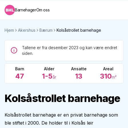
Barnehager
Om oss
Hjem
Akershus
Bærum
Kolsåstrollet barnehage
Tallene er fra desember 2023 og kan være endret
siden.
Barn
Alder
Ansatte
Areal
47
1-5
13
310
år
m²
Kolsåstrollet barnehage
Kolsåstrollet barnehage er en privat barnehage som
ble stiftet i 2000. De holder til i Kolsås leir