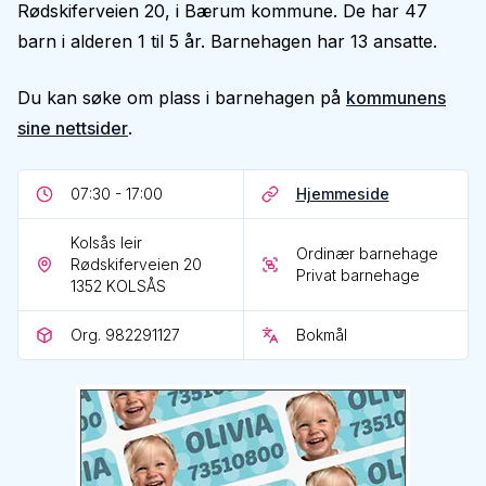
Rødskiferveien 20, i Bærum kommune. De har 47
barn i alderen 1 til 5 år. Barnehagen har 13 ansatte.
Du kan søke om plass i barnehagen på
kommunens
sine nettsider
.
07:30 - 17:00
Hjemmeside
Kolsås leir
Ordinær barnehage
Rødskiferveien 20
Privat barnehage
1352
KOLSÅS
Org. 982291127
Bokmål