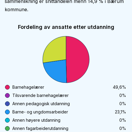
sammenlikning er snittandelen menn 14,9 % i Bærum
kommune.
Fordeling av ansatte etter utdanning
Barnehagelærer
49,6
%
Tilsvarende barnehagelærer
0
%
Annen pedagogisk utdanning
0
%
Barne- og ungdomsarbeider
23,1
%
Annen høyere utdanning
0
%
Annen fagarbeiderutdanning
0
%