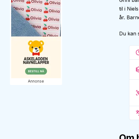
Grini ba
til i Ni
år. Barn
Du kan 
Annonse
Om 