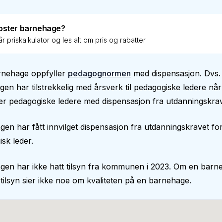
oster barnehage?
r priskalkulator og les alt om pris og rabatter
arnehage oppfyller
pedagognormen
med dispensasjon. Dvs. 
en har tilstrekkelig med årsverk til pedagogiske ledere nå
er pedagogiske ledere med dispensasjon fra utdanningskrav
en har fått innvilget dispensasjon fra utdanningskravet fo
sk leder.
gen har ikke hatt tilsyn fra kommunen i 2023. Om en barn
 tilsyn sier ikke noe om kvaliteten på en barnehage.