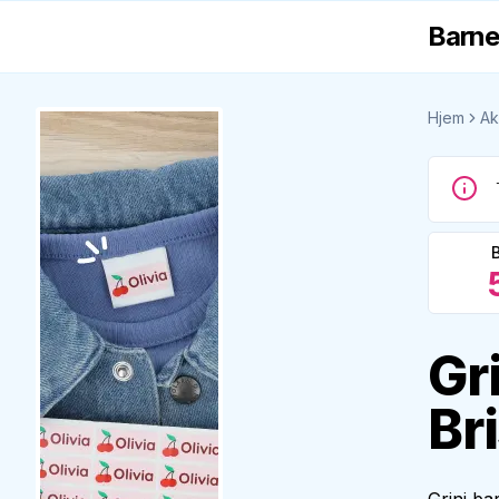
Barne
Hjem
Ak
Gr
Br