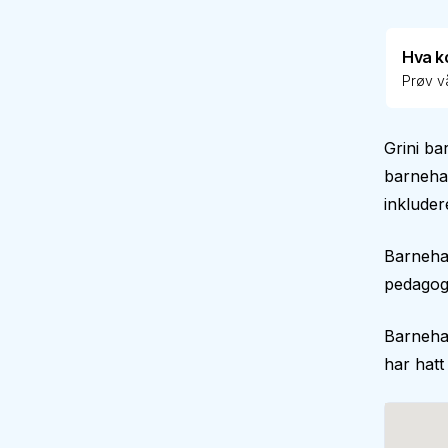
Hva k
Prøv vå
Grini b
barnehag
inkluder
Barnehag
pedagogi
Barneha
har hatt