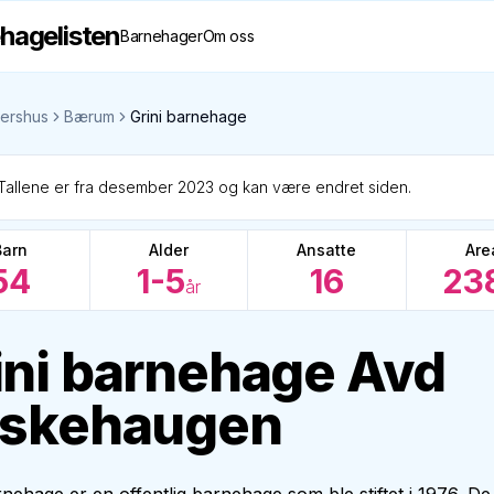
hagelisten
Barnehager
Om oss
ershus
Bærum
Grini barnehage
Tallene er fra desember 2023 og kan være endret siden.
Barn
Alder
Ansatte
Are
54
1-5
16
23
år
ini barnehage Avd
iskehaugen