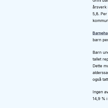
Grini ba
årsverk
5,8. Per
kommune
Barneha
barn per
Barn und
tallet r
Dette mu
alderssa
også tatt
Ingen av
14,9 % 