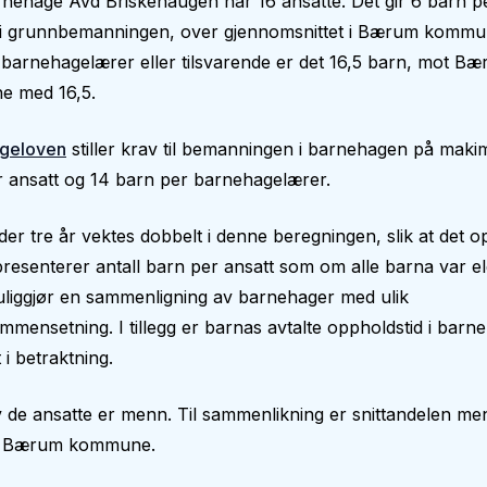
rnehage Avd Briskehaugen har 16 ansatte. Det gir 6 barn p
 i grunnbemanningen, over gjennomsnittet i Bærum komm
 barnehagelærer eller tilsvarende er det 16,5 barn, mot B
 med 16,5.
geloven
stiller krav til bemanningen i barnehagen på makim
 ansatt og 14 barn per barnehagelærer.
er tre år vektes dobbelt i denne beregningen, slik at det op
epresenterer antall barn per ansatt som om alle barna var el
liggjør en sammenligning av barnehager med ulik
mmensetning. I tillegg er barnas avtalte oppholdstid i bar
 i betraktning.
 de ansatte er menn. Til sammenlikning er snittandelen me
i Bærum kommune.