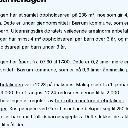
gen har et samlet oppholdsareal på 238 m², noe som gir 4
n. Dette er under gjennomsnittet i Bærum kommune, som er
arn. Utdanningsdirektoratets veiledende
arealnorm
anbefal
er har minst 4 m² oppholdsareal per barn over 3 år, og m
ldsareal per barn under 3 år.
en har åpent fra 07:30 til 17:00. Dette er 0,2 timer mere 
nittet i Bærum kommune, som er på 9,3 timer åpningstid p
betalingen
var i 2023 på makspris. Maksprisen fra 1. janua
 3 000. Fra 1. august 2024 reduseres denne til kr 2 000.
betalingen er regulert av
forskriften om foreldrebetaling i
ger
. Kostpengene ved Grini barnehage beløper seg til 250 
r et barn med fulltidsbarnehageplass. Dette dekker de fakt
 til måltider.