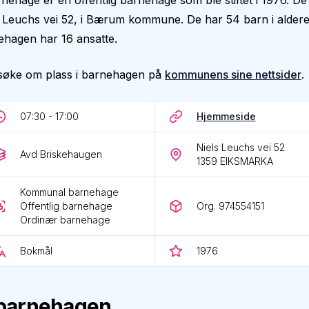
rnehage er en offentlig barnehage som ble stiftet i 1976. De
els Leuchs vei 52, i Bærum kommune. De har 54 barn i alderen
ehagen har 16 ansatte.
søke om plass i barnehagen på
kommunens sine nettsider
.
07:30 - 17:00
Hjemmeside
Niels Leuchs vei 52
Avd Briskehaugen
1359
EIKSMARKA
Kommunal barnehage
Offentlig barnehage
Org. 974554151
Ordinær barnehage
Bokmål
1976
barnehagen