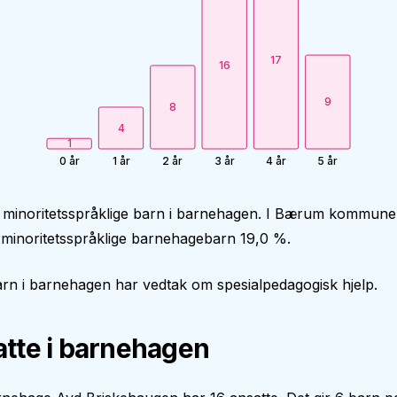
17
16
9
8
4
1
0 år
1 år
2 år
3 år
4 år
5 år
0 minoritetsspråklige barn i barnehagen. I Bærum kommune
 minoritetsspråklige barnehagebarn 19,0 %.
rn i barnehagen har vedtak om spesialpedagogisk hjelp.
tte i barnehagen