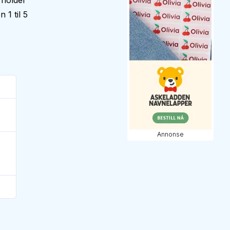
 holder
 1 til 5
Annonse