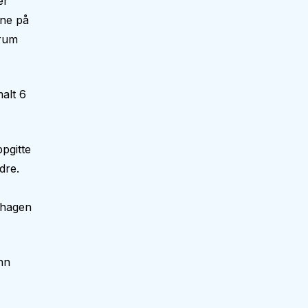
er
une på
ærum
alt 6
pgitte
dre.
nehagen
nn