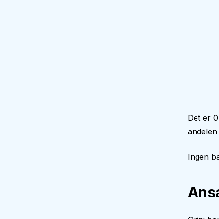
Det er 
andelen
Ingen ba
Ansa