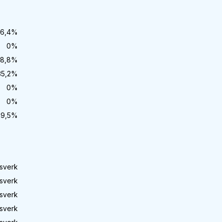
6,4
%
0
%
8,8
%
35,2
%
0
%
0
%
29,5
%
sverk
sverk
sverk
sverk