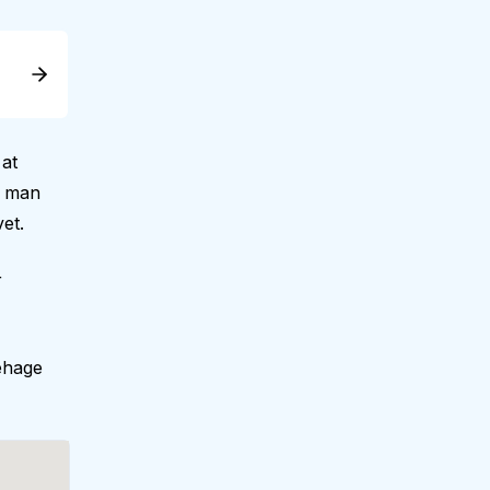
at
r man
et.
r
ehage