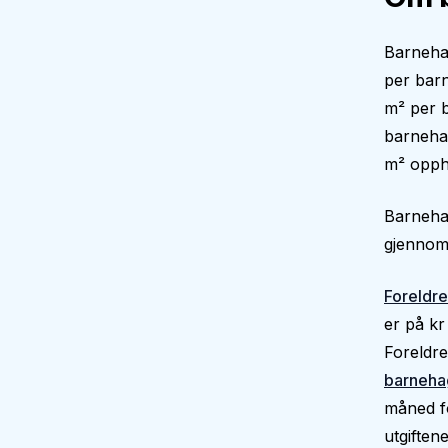
Barneha
per bar
m² per b
barnehag
m² oppho
Barnehag
gjennoms
Foreldre
er på kr
Foreldre
barneha
måned fo
utgiftene