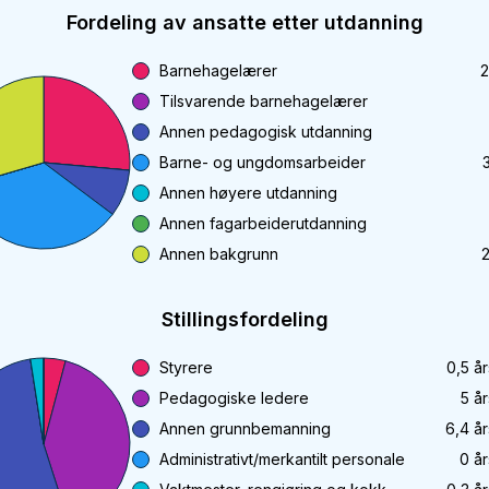
Fordeling av ansatte etter utdanning
Barnehagelærer
2
Tilsvarende barnehagelærer
Annen pedagogisk utdanning
Barne- og ungdomsarbeider
Annen høyere utdanning
Annen fagarbeiderutdanning
Annen bakgrunn
Stillingsfordeling
Styrere
0,5
år
Pedagogiske ledere
5
år
Annen grunnbemanning
6,4
år
Administrativt/merkantilt personale
0
år