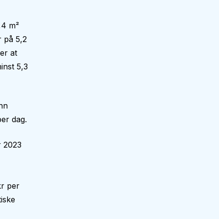
,4 m²
 på 5,2
er at
inst 5,3
enn
er dag.
r 2023
kr per
iske