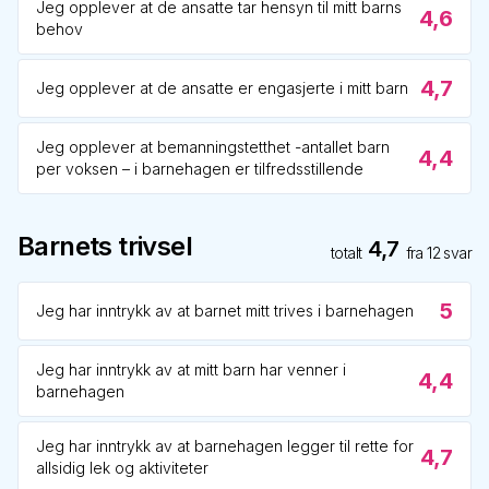
Jeg opplever at de ansatte tar hensyn til mitt barns
4,6
behov
4,7
Jeg opplever at de ansatte er engasjerte i mitt barn
Jeg opplever at bemanningstetthet -antallet barn
4,4
per voksen – i barnehagen er tilfredsstillende
Barnets trivsel
4,7
totalt
fra
12
svar
5
Jeg har inntrykk av at barnet mitt trives i barnehagen
Jeg har inntrykk av at mitt barn har venner i
4,4
barnehagen
Jeg har inntrykk av at barnehagen legger til rette for
4,7
allsidig lek og aktiviteter