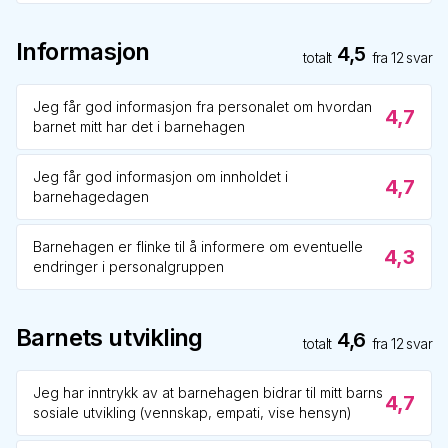
Informasjon
4,5
totalt
fra
12
svar
Jeg får god informasjon fra personalet om hvordan
4,7
barnet mitt har det i barnehagen
Jeg får god informasjon om innholdet i
4,7
barnehagedagen
Barnehagen er flinke til å informere om eventuelle
4,3
endringer i personalgruppen
Barnets utvikling
4,6
totalt
fra
12
svar
Jeg har inntrykk av at barnehagen bidrar til mitt barns
4,7
sosiale utvikling (vennskap, empati, vise hensyn)