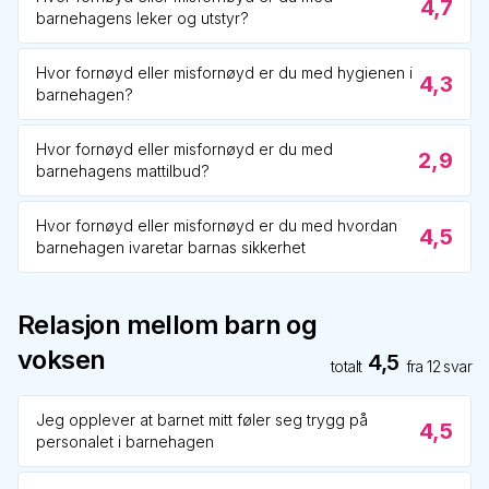
4,7
barnehagens leker og utstyr?
Hvor fornøyd eller misfornøyd er du med hygienen i
4,3
barnehagen?
Hvor fornøyd eller misfornøyd er du med
2,9
barnehagens mattilbud?
Hvor fornøyd eller misfornøyd er du med hvordan
4,5
barnehagen ivaretar barnas sikkerhet
Relasjon mellom barn og
voksen
4,5
totalt
fra
12
svar
Jeg opplever at barnet mitt føler seg trygg på
4,5
personalet i barnehagen