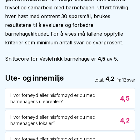
trivsel og samarbeid med barnehagen. Utført frivillig
hver høst med omtrent 30 spørsmål, brukes
resultatene til å evaluere og forbedre
barnehagetilbudet. For å vises må tallene oppfylle
kriterier som minimum antall svar og svarprosent.
Snittscore for
Veslefrikk barnehage
er
4,5
av 5.
Ute- og innemiljø
4,2
totalt
fra
12
svar
Hvor fornøyd eller misfornøyd er du med
4,5
barnehagens utearealer?
Hvor fornøyd eller misfornøyd er du med
4,2
barnehagens lokaler?
Hvor fornøyd eller misfornøyd er du med