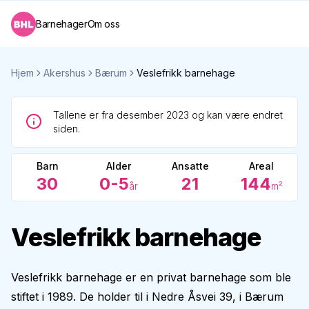
Barnehager
Om oss
Hjem
Akershus
Bærum
Veslefrikk barnehage
Tallene er fra desember 2023 og kan være endret
siden.
Barn
Alder
Ansatte
Areal
30
0-5
21
144
år
m²
Veslefrikk barnehage
Veslefrikk barnehage er en privat barnehage som ble
stiftet i 1989. De holder til i Nedre Åsvei 39, i Bærum