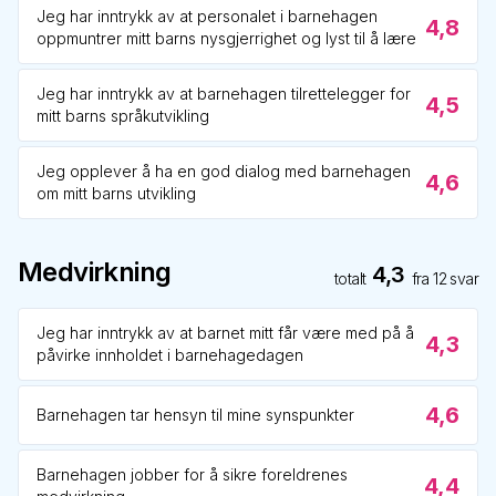
Jeg har inntrykk av at personalet i barnehagen
4,8
oppmuntrer mitt barns nysgjerrighet og lyst til å lære
Jeg har inntrykk av at barnehagen tilrettelegger for
4,5
mitt barns språkutvikling
Jeg opplever å ha en god dialog med barnehagen
4,6
om mitt barns utvikling
Medvirkning
4,3
totalt
fra
12
svar
Jeg har inntrykk av at barnet mitt får være med på å
4,3
påvirke innholdet i barnehagedagen
4,6
Barnehagen tar hensyn til mine synspunkter
Barnehagen jobber for å sikre foreldrenes
4,4