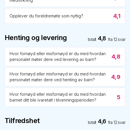
medvirkning
4,1
Opplever du foreldremøte som nyttig?
Henting og levering
4,8
totalt
fra
12
svar
Hvor fornøyd eller misfornøyd er du med hvordan
4,8
personalet møter dere ved levering av barn?
Hvor fornøyd eller misfornøyd er du med hvordan
4,9
personalet møter dere ved henting av barn?
Hvor fornøyd eller misfornøyd er du med hvordan
5
barnet ditt ble ivaretatt i tilvenningsperioden?
Tilfredshet
4,6
totalt
fra
12
svar