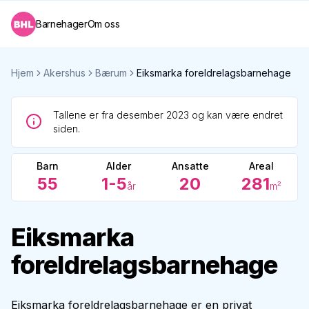
Barnehager
Om oss
Hjem
Akershus
Bærum
Eiksmarka foreldrelagsbarnehage
Tallene er fra desember 2023 og kan være endret
siden.
Barn
Alder
Ansatte
Areal
55
1-5
20
281
år
m²
Eiksmarka
foreldrelagsbarnehage
Eiksmarka foreldrelagsbarnehage er en privat