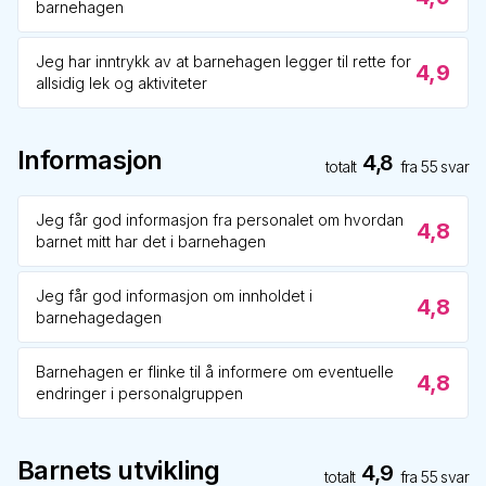
barnehagen
Jeg har inntrykk av at barnehagen legger til rette for
4,9
allsidig lek og aktiviteter
Informasjon
4,8
totalt
fra
55
svar
Jeg får god informasjon fra personalet om hvordan
4,8
barnet mitt har det i barnehagen
Jeg får god informasjon om innholdet i
4,8
barnehagedagen
Barnehagen er flinke til å informere om eventuelle
4,8
endringer i personalgruppen
Barnets utvikling
4,9
totalt
fra
55
svar