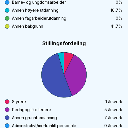
Barne- og ungdomsarbeider
0
%
Annen høyere utdanning
16,7
%
Annen fagarbeiderutdanning
0
%
Annen bakgrunn
41,7
%
Stillingsfordeling
Styrere
1
årsverk
Pedagogiske ledere
5
årsverk
Annen grunnbemanning
7
årsverk
Administrativt/merkantilt personale
0
årsverk