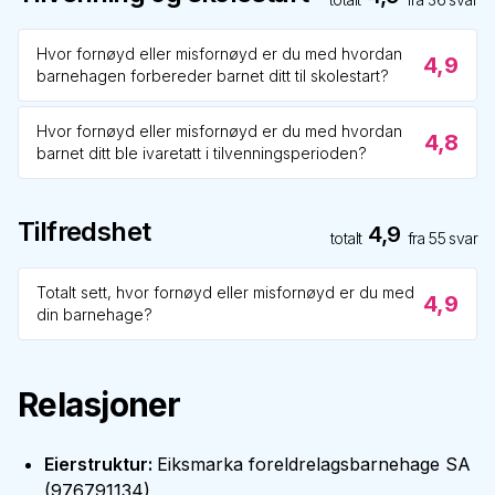
Hvor fornøyd eller misfornøyd er du med hvordan
4,9
barnehagen forbereder barnet ditt til skolestart?
Hvor fornøyd eller misfornøyd er du med hvordan
4,8
barnet ditt ble ivaretatt i tilvenningsperioden?
Tilfredshet
4,9
totalt
fra
55
svar
Totalt sett, hvor fornøyd eller misfornøyd er du med
4,9
din barnehage?
Relasjoner
Eierstruktur
:
Eiksmarka foreldrelagsbarnehage SA
(
976791134
)