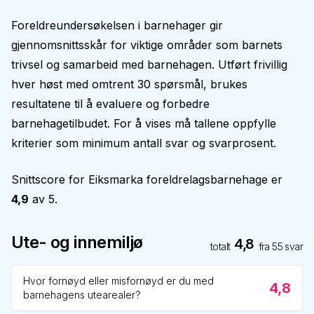
Foreldreundersøkelsen i barnehager gir
gjennomsnittsskår for viktige områder som barnets
trivsel og samarbeid med barnehagen. Utført frivillig
hver høst med omtrent 30 spørsmål, brukes
resultatene til å evaluere og forbedre
barnehagetilbudet. For å vises må tallene oppfylle
kriterier som minimum antall svar og svarprosent.
Snittscore for
Eiksmarka foreldrelagsbarnehage
er
4,9
av 5.
Ute- og innemiljø
4,8
totalt
fra
55
svar
Hvor fornøyd eller misfornøyd er du med
4,8
barnehagens utearealer?