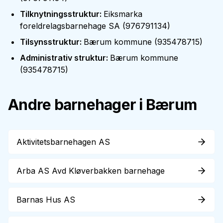
Tilknytningsstruktur
:
Eiksmarka
foreldrelagsbarnehage SA
(
976791134
)
Tilsynsstruktur
:
Bærum kommune
(
935478715
)
Administrativ struktur
:
Bærum kommune
(
935478715
)
Andre barnehager i
Bærum
Aktivitetsbarnehagen AS
Arba AS Avd Kløverbakken barnehage
Barnas Hus AS