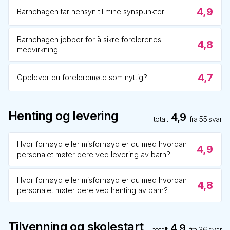
4,9
Barnehagen tar hensyn til mine synspunkter
Barnehagen jobber for å sikre foreldrenes
4,8
medvirkning
4,7
Opplever du foreldremøte som nyttig?
Henting og levering
4,9
totalt
fra
55
svar
Hvor fornøyd eller misfornøyd er du med hvordan
4,9
personalet møter dere ved levering av barn?
Hvor fornøyd eller misfornøyd er du med hvordan
4,8
personalet møter dere ved henting av barn?
Tilvenning og skolestart
4,9
totalt
fra
36
svar