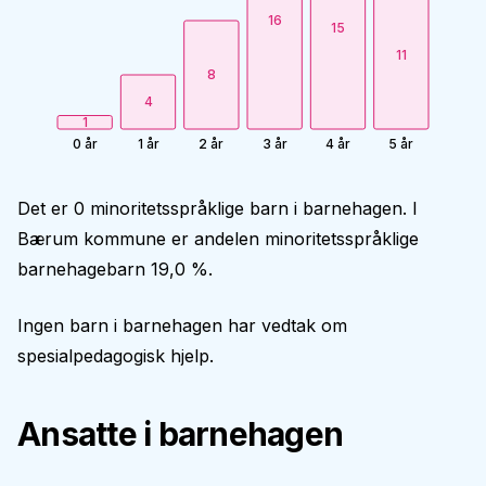
16
15
11
8
4
1
0 år
1 år
2 år
3 år
4 år
5 år
Det er 0 minoritetsspråklige barn i barnehagen. I
Bærum kommune er andelen minoritetsspråklige
barnehagebarn 19,0 %.
Ingen barn i barnehagen har vedtak om
spesialpedagogisk hjelp.
Ansatte i barnehagen