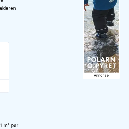
De
 alderen
Annonse
1 m² per