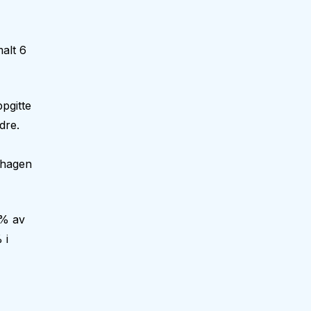
alt 6
pgitte
dre.
nehagen
 % av
 i