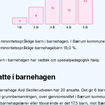
22
15
13
8
3
1 år
2 år
3 år
4 år
5 år
0 minoritetsspråklige barn i barnehagen. I Bærum kommune
 minoritetsspråklige barnehagebarn 19,0 %.
rn i barnehagen har vedtak om spesialpedagogisk hjelp.
tte i barnehagen
arnehage Avd Skollerudveien har 20 ansatte. Det gir 6 bar
 i grunnbemanningen, over gjennomsnittet i Bærum komm
 barnehagelærer eller tilsvarende er det 17,5 barn, mot B