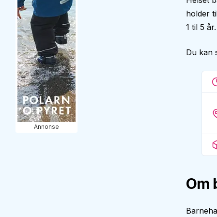
Helset b
holder t
1 til 5 
Du kan 
Annonse
Om 
Barnehag