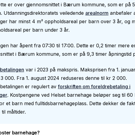
ette er over gjennomsnittet i Bærum kommune, som er på 5
. Utdanningsdirektoratets veiledende
arealnorm
anbefaler 
er har minst 4 m² oppholdsareal per barn over 3 år, og m
ldsareal per barn under 3 år.
en har åpent fra 07:30 til 17:00. Dette er 0,2 timer mere 
nittet i Bærum kommune, som er på 9,3 timer åpningstid p
betalingen
var i 2023 på makspris. Maksprisen fra 1. janua
 3 000. Fra 1. august 2024 reduseres denne til kr 2 000.
betalingen er regulert av
forskriften om foreldrebetaling i
ger
. Kostpengene ved Helset barnehage beløper seg til 60 
r et barn med fulltidsbarnehageplass. Dette dekker de fakt
 til måltider.
oster barnehage?