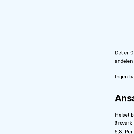
Det er 
andelen
Ingen ba
Ansa
Helset b
årsverk
5,8. Per