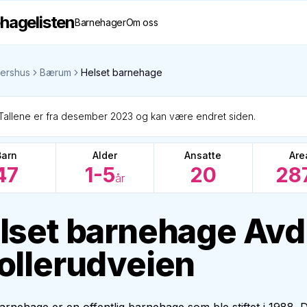
hagelisten
Barnehager
Om oss
ershus
Bærum
Helset barnehage
Tallene er fra desember 2023 og kan være endret siden.
Barn
Alder
Ansatte
Are
47
1-5
20
28
år
lset barnehage Avd
ollerudveien