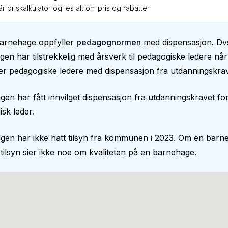
r priskalkulator og les alt om pris og rabatter
barnehage oppfyller
pedagognormen
med dispensasjon. Dvs
en har tilstrekkelig med årsverk til pedagogiske ledere nå
er pedagogiske ledere med dispensasjon fra utdanningskrav
en har fått innvilget dispensasjon fra utdanningskravet fo
sk leder.
gen har ikke hatt tilsyn fra kommunen i 2023. Om en barn
 tilsyn sier ikke noe om kvaliteten på en barnehage.