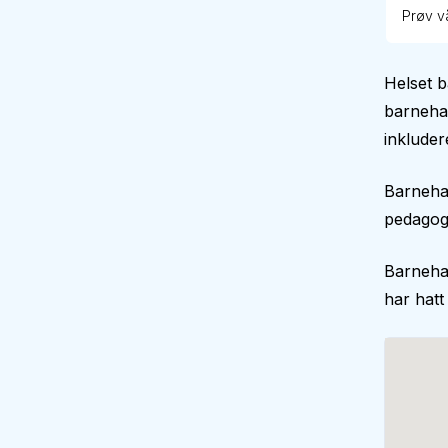
Prøv vå
Helset 
barnehag
inkluder
Barnehag
pedagogi
Barneha
har hatt