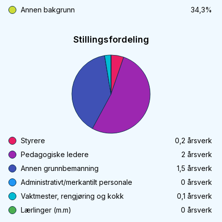
Annen bakgrunn
34,3
%
Stillingsfordeling
Styrere
0,2
årsverk
Pedagogiske ledere
2
årsverk
Annen grunnbemanning
1,5
årsverk
Administrativt/merkantilt personale
0
årsverk
Vaktmester, rengjøring og kokk
0,1
årsverk
Lærlinger (m.m)
0
årsverk