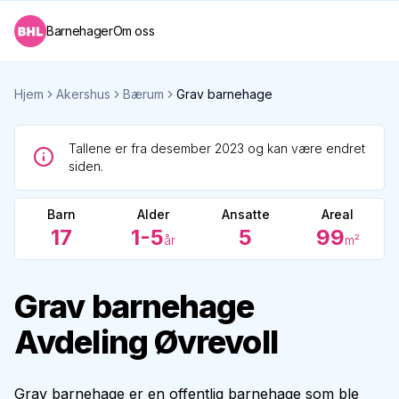
Barnehager
Om oss
Hjem
Akershus
Bærum
Grav barnehage
Tallene er fra desember 2023 og kan være endret
siden.
Barn
Alder
Ansatte
Areal
17
1-5
5
99
år
m²
Grav barnehage
Avdeling Øvrevoll
Grav barnehage er en offentlig barnehage som ble