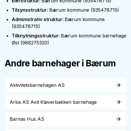
Eierstruktur
:
Bærum kommune
(
935478715
)
Tilsynsstruktur
:
Bærum kommune
(
935478715
)
Administrativ struktur
:
Bærum kommune
(
935478715
)
Tilknytningsstruktur
:
Bærum kommune barnehage
Øst
(
986275320
)
Andre barnehager i
Bærum
Aktivitetsbarnehagen AS
Arba AS Avd Kløverbakken barnehage
Barnas Hus AS