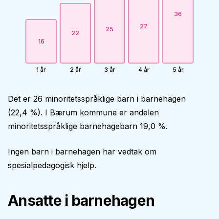
36
27
25
22
16
1 år
2 år
3 år
4 år
5 år
Det er 26 minoritetsspråklige barn i barnehagen
(22,4 %). I Bærum kommune er andelen
minoritetsspråklige barnehagebarn 19,0 %.
Ingen barn i barnehagen har vedtak om
spesialpedagogisk hjelp.
Ansatte i barnehagen