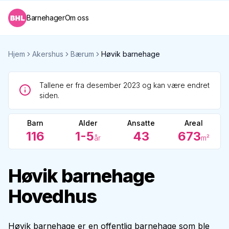
Barnehager
Om oss
Hjem
Akershus
Bærum
Høvik barnehage
Tallene er fra desember 2023 og kan være endret
siden.
Barn
Alder
Ansatte
Areal
116
1-5
43
673
år
m²
Høvik barnehage
Hovedhus
Høvik barnehage er en offentlig barnehage som ble