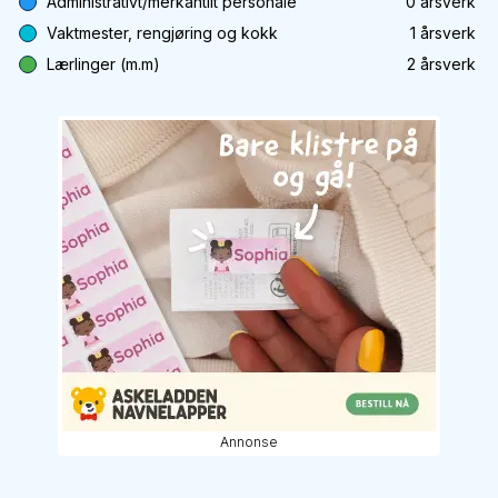
Administrativt/merkantilt personale
0
årsverk
Vaktmester, rengjøring og kokk
1
årsverk
Lærlinger (m.m)
2
årsverk
Annonse