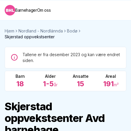
Barnehager
Om oss
Hjem
Nordland - Nordlánnda
Bodø
Skjerstad oppvekstsenter
Tallene er fra desember 2023 og kan være endret
siden.
Barn
Alder
Ansatte
Areal
18
1-5
15
191
år
m²
Skjerstad
oppvekstsenter Avd
barnehage