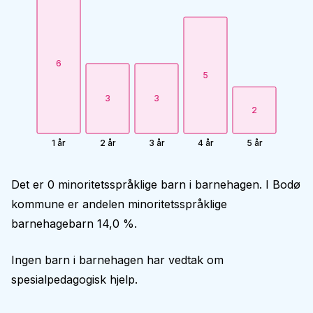
6
5
3
3
2
1 år
2 år
3 år
4 år
5 år
Det er 0 minoritetsspråklige barn i barnehagen. I Bodø
kommune er andelen minoritetsspråklige
barnehagebarn 14,0 %.
Ingen barn i barnehagen har vedtak om
spesialpedagogisk hjelp.