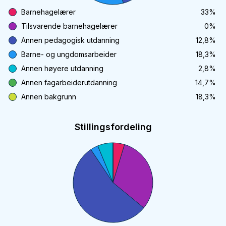
Barnehagelærer
33
%
Tilsvarende barnehagelærer
0
%
Annen pedagogisk utdanning
12,8
%
Barne- og ungdomsarbeider
18,3
%
Annen høyere utdanning
2,8
%
Annen fagarbeiderutdanning
14,7
%
Annen bakgrunn
18,3
%
Stillingsfordeling