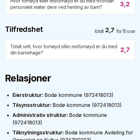
Hvor fornøyd eller misfornøyd er du med hvordan
3,2
personalet møter dere ved henting av barn?
Tilfredshet
2,7
totalt
fra
15
svar
Totalt sett, hvor fornøyd eller misfornøyd er du med
2,7
din barnehage?
Relasjoner
Eierstruktur
:
Bodø kommune
(
972418013
)
Tilsynsstruktur
:
Bodø kommune
(
972418013
)
Administrativ struktur
:
Bodø kommune
(
972418013
)
Tilknytningsstruktur
:
Bodø kommune Avdeling for