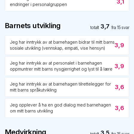
3,1
endringer i personalgruppen
Barnets utvikling
3,7
totalt
fra
15
svar
Jeg har inntrykk av at barnehagen bidrar til mitt barns
3,9
sosiale utvikling (vennskap, empati, vise hensyn)
Jeg har inntrykk av at personalet i barnehagen
3,9
oppmuntrer mitt barns nysgjerrighet og lyst til å lære
Jeg har inntrykk av at barnehagen tilrettelegger for
3,6
mitt barns språkutvikling
Jeg opplever å ha en god dialog med barnehagen
3,6
om mitt barns utvikling
Medvirkning
3,5
totalt
fra
15
svar