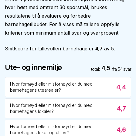
hver høst med omtrent 30 spørsmål, brukes
resultatene til å evaluere og forbedre
barnehagetilbudet. For å vises må tallene oppfylle
kriterier som minimum antall svar og svarprosent.
Snittscore for
Lillevollen barnehage
er
4,7
av 5.
Ute- og innemiljø
4,5
totalt
fra
54
svar
Hvor fornøyd eller misfornøyd er du med
4,4
barnehagens utearealer?
Hvor fornøyd eller misfornøyd er du med
4,7
barnehagens lokaler?
Hvor fornøyd eller misfornøyd er du med
4,6
barnehagens leker og utstyr?