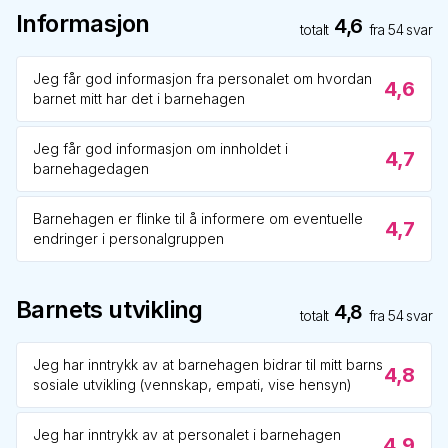
Informasjon
4,6
totalt
fra
54
svar
Jeg får god informasjon fra personalet om hvordan
4,6
barnet mitt har det i barnehagen
Jeg får god informasjon om innholdet i
4,7
barnehagedagen
Barnehagen er flinke til å informere om eventuelle
4,7
endringer i personalgruppen
Barnets utvikling
4,8
totalt
fra
54
svar
Jeg har inntrykk av at barnehagen bidrar til mitt barns
4,8
sosiale utvikling (vennskap, empati, vise hensyn)
Jeg har inntrykk av at personalet i barnehagen
4,9