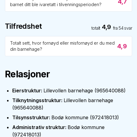
4,7
barnet ditt ble ivaretatt i tilvenningsperioden?
Tilfredshet
4,9
totalt
fra
54
svar
Totalt sett, hvor fornøyd eller misfornøyd er du med
4,9
din barnehage?
Relasjoner
Eierstruktur
:
Lillevollen barnehage
(
965640088
)
Tilknytningsstruktur
:
Lillevollen barnehage
(
965640088
)
Tilsynsstruktur
:
Bodø kommune
(
972418013
)
Administrativ struktur
:
Bodø kommune
(
972418013
)