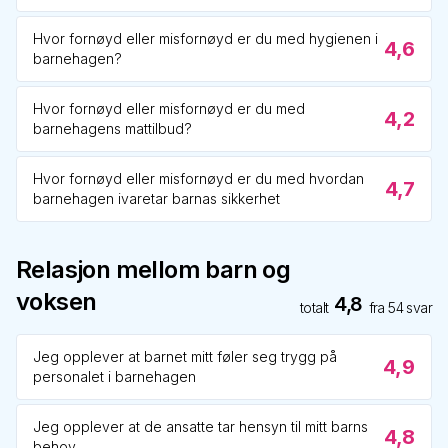
Hvor fornøyd eller misfornøyd er du med hygienen i
4,6
barnehagen?
Hvor fornøyd eller misfornøyd er du med
4,2
barnehagens mattilbud?
Hvor fornøyd eller misfornøyd er du med hvordan
4,7
barnehagen ivaretar barnas sikkerhet
Relasjon mellom barn og
voksen
4,8
totalt
fra
54
svar
Jeg opplever at barnet mitt føler seg trygg på
4,9
personalet i barnehagen
Jeg opplever at de ansatte tar hensyn til mitt barns
4,8
behov