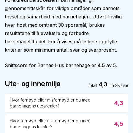
Foreldreundersøkelsen i barnehager gir
gjennomsnittsskår for viktige områder som barnets
trivsel og samarbeid med barnehagen. Utført frivillig
hver høst med omtrent 30 spørsmål, brukes
resultatene til å evaluere og forbedre
barnehagetilbudet. For å vises må tallene oppfylle
kriterier som minimum antall svar og svarprosent.
Snittscore for
Barnas Hus barnehage
er
4,5
av 5.
Ute- og innemiljø
4,3
totalt
fra
28
svar
Hvor fornøyd eller misfornøyd er du med
4,3
barnehagens utearealer?
Hvor fornøyd eller misfornøyd er du med
4,5
barnehagens lokaler?