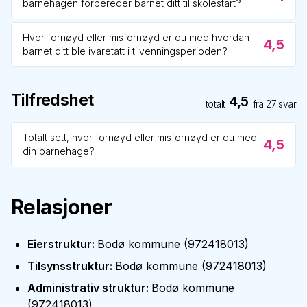
barnehagen forbereder barnet ditt til skolestart?
Hvor fornøyd eller misfornøyd er du med hvordan
4,5
barnet ditt ble ivaretatt i tilvenningsperioden?
Tilfredshet
4,5
totalt
fra
27
svar
Totalt sett, hvor fornøyd eller misfornøyd er du med
4,5
din barnehage?
Relasjoner
Eierstruktur
:
Bodø kommune
(
972418013
)
Tilsynsstruktur
:
Bodø kommune
(
972418013
)
Administrativ struktur
:
Bodø kommune
(
972418013
)