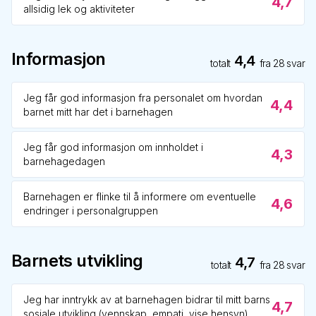
4,7
allsidig lek og aktiviteter
Informasjon
4,4
totalt
fra
28
svar
Jeg får god informasjon fra personalet om hvordan
4,4
barnet mitt har det i barnehagen
Jeg får god informasjon om innholdet i
4,3
barnehagedagen
Barnehagen er flinke til å informere om eventuelle
4,6
endringer i personalgruppen
Barnets utvikling
4,7
totalt
fra
28
svar
Jeg har inntrykk av at barnehagen bidrar til mitt barns
4,7
sosiale utvikling (vennskap, empati, vise hensyn)