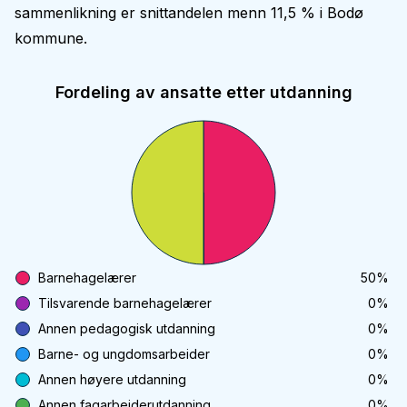
sammenlikning er snittandelen menn 11,5 % i Bodø
kommune.
Fordeling av ansatte etter utdanning
Barnehagelærer
50
%
Tilsvarende barnehagelærer
0
%
Annen pedagogisk utdanning
0
%
Barne- og ungdomsarbeider
0
%
Annen høyere utdanning
0
%
Annen fagarbeiderutdanning
0
%