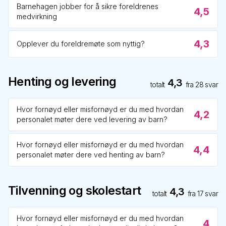
Barnehagen jobber for å sikre foreldrenes
4,5
medvirkning
4,3
Opplever du foreldremøte som nyttig?
Henting og levering
4,3
totalt
fra
28
svar
Hvor fornøyd eller misfornøyd er du med hvordan
4,2
personalet møter dere ved levering av barn?
Hvor fornøyd eller misfornøyd er du med hvordan
4,4
personalet møter dere ved henting av barn?
Tilvenning og skolestart
4,3
totalt
fra
17
svar
Hvor fornøyd eller misfornøyd er du med hvordan
4