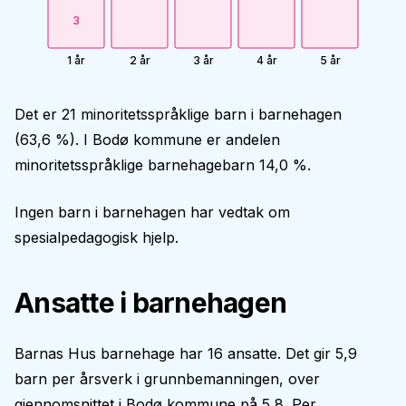
3
1 år
2 år
3 år
4 år
5 år
Det er 21 minoritetsspråklige barn i barnehagen
(63,6 %). I Bodø kommune er andelen
minoritetsspråklige barnehagebarn 14,0 %.
Ingen barn i barnehagen har vedtak om
spesialpedagogisk hjelp.
Ansatte i barnehagen
Barnas Hus barnehage har 16 ansatte. Det gir 5,9
barn per årsverk i grunnbemanningen, over
gjennomsnittet i Bodø kommune på 5,8. Per