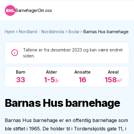
Barnehager
Om oss
Hjem
Nordland - Nordlánnda
Bodø
Barnas Hus barnehage
Tallene er fra desember 2023 og kan være endret
siden.
Barn
Alder
Ansatte
Areal
33
1-5
16
158
år
m²
Barnas Hus barnehage
Barnas Hus barnehage er en offentlig barnehage som
ble stiftet i 1965. De holder til i Tordenskjolds gate 11, i