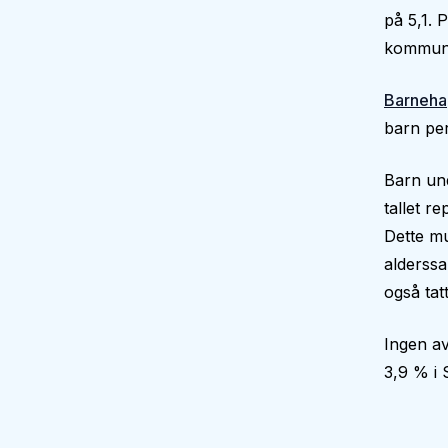
på 5,1. 
kommune
Barneha
barn per
Barn und
tallet r
Dette mu
alderssa
også tatt
Ingen av
3,9 % i