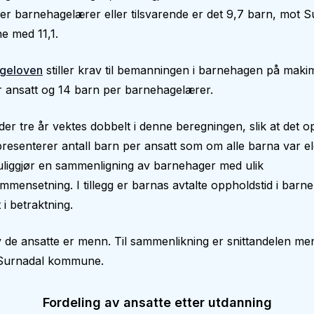
Per barnehagelærer eller tilsvarende er det 9,7 barn, mot 
 med 11,1.
geloven
stiller krav til bemanningen i barnehagen på makim
 ansatt og 14 barn per barnehagelærer.
er tre år vektes dobbelt i denne beregningen, slik at det op
epresenterer antall barn per ansatt som om alle barna var el
liggjør en sammenligning av barnehager med ulik
mmensetning. I tillegg er barnas avtalte oppholdstid i bar
 i betraktning.
 de ansatte er menn. Til sammenlikning er snittandelen me
 Surnadal kommune.
Fordeling av ansatte etter utdanning