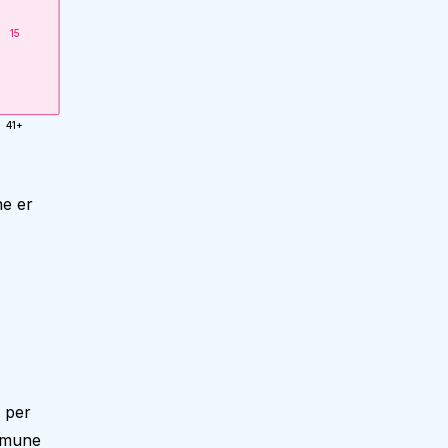
15
41+
ne er
 per
mmune