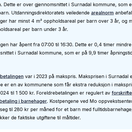
. Dette er over gjennomsnittet i Surnadal kommune, som e
arn. Utdanningsdirektoratets veiledende
arealnorm
anbefal
er har minst 4 m² oppholdsareal per barn over 3 år, og m
ldsareal per barn under 3 år.
en har åpent fra 07:00 til 16:30. Dette er 0,4 timer mindr
nittet i Surnadal kommune, som er på 9,9 timer åpningsti
betalingen
var i 2023 på makspris. Maksprisen i Surnadal e
e er en av kommunene som får ekstra reduksjon i makspris
024 til 1 500 kr. Foreldrebetalingen er regulert av
forskrift
betaling i barnehager
. Kostpengene ved Mo oppvekstsente
seg til 280 kr per måned for et barn med fulltidsbarnehage
ker de faktiske utgiftene til måltider.