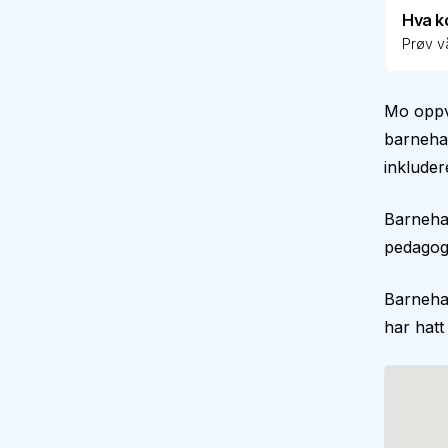
Hva k
Prøv vå
Mo oppv
barnehag
inkluder
Barnehag
pedagogi
Barneha
har hatt