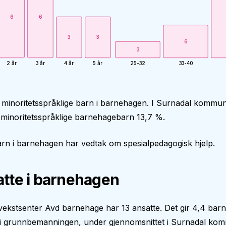
6
6
3
3
6
3
2 år
3 år
4 år
5 år
25-32
33-40
 minoritetsspråklige barn i barnehagen. I Surnadal kommu
minoritetsspråklige barnehagebarn 13,7 %.
rn i barnehagen har vedtak om spesialpedagogisk hjelp.
tte i barnehagen
kstsenter Avd barnehage har 13 ansatte. Det gir 4,4 barn
 i grunnbemanningen, under gjennomsnittet i Surnadal ko