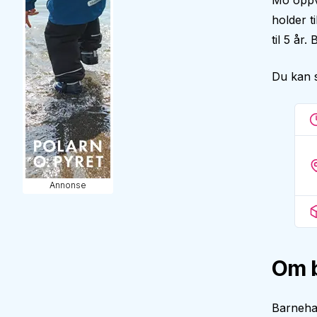
Mo oppve
holder t
til 5 år
Du kan 
Annonse
Om 
Barneha