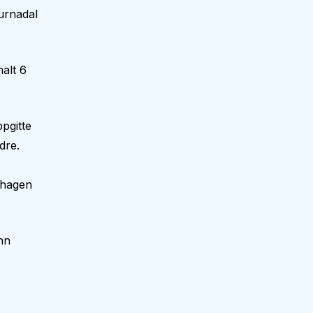
Surnadal
alt 6
pgitte
dre.
nehagen
nn