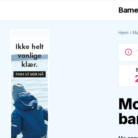
Barne
Hjem
Mø
Mo
ba