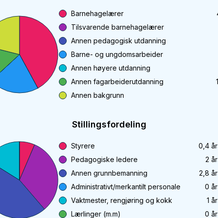
Barnehagelærer
Tilsvarende barnehagelærer
Annen pedagogisk utdanning
Barne- og ungdomsarbeider
Annen høyere utdanning
Annen fagarbeiderutdanning
Annen bakgrunn
Stillingsfordeling
Styrere
0,4
år
Pedagogiske ledere
2
år
Annen grunnbemanning
2,8
år
Administrativt/merkantilt personale
0
år
Vaktmester, rengjøring og kokk
1
år
Lærlinger (m.m)
0
år