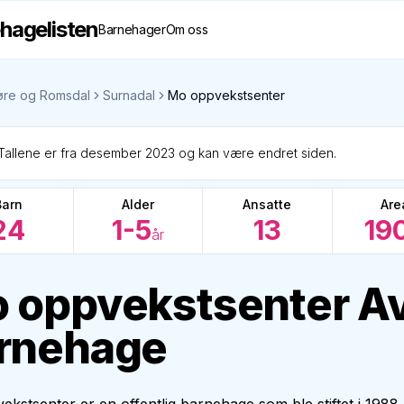
hagelisten
Barnehager
Om oss
re og Romsdal
Surnadal
Mo oppvekstsenter
Tallene er fra desember 2023 og kan være endret siden.
Barn
Alder
Ansatte
Are
24
1-5
13
19
år
 oppvekstsenter A
rnehage