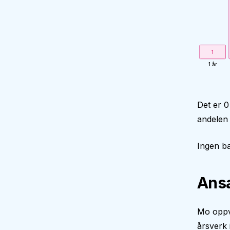
1
1 år
Det er 0
andelen 
Ingen ba
Ansa
Mo oppve
årsverk