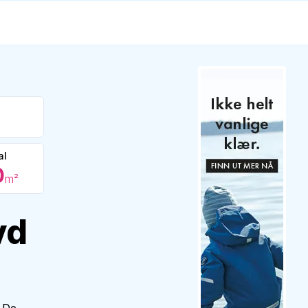
al
0
m²
vd