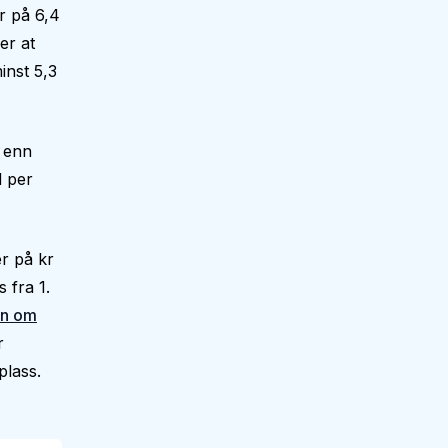
r på 6,4
er at
inst 5,3
e enn
d per
r på kr
 fra 1.
en om
r
plass.