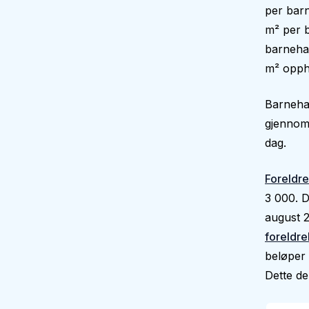
per barn
m² per b
barnehag
m² oppho
Barnehag
gjennoms
dag.
Foreldre
3 000. D
august 2
foreldre
beløper 
Dette dek