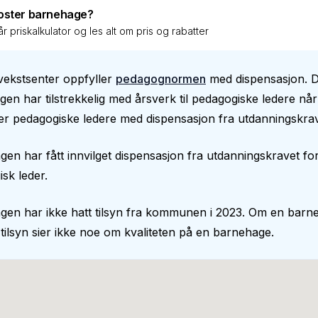
oster barnehage?
r priskalkulator og les alt om pris og rabatter
ekstsenter oppfyller
pedagognormen
med dispensasjon. D
en har tilstrekkelig med årsverk til pedagogiske ledere nå
er pedagogiske ledere med dispensasjon fra utdanningskrav
en har fått innvilget dispensasjon fra utdanningskravet fo
sk leder.
gen har ikke hatt tilsyn fra kommunen i 2023. Om en barn
 tilsyn sier ikke noe om kvaliteten på en barnehage.