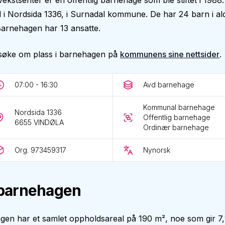
kstsenter er en offentlig barnehage som ble stiftet i 1988
il i Nordsida 1336, i Surnadal kommune. De har 24 barn i al
. Barnehagen har 13 ansatte.
søke om plass i barnehagen på
kommunens sine nettsider
.
07:00 - 16:30
Avd barnehage
Kommunal barnehage
Nordsida 1336
Offentlig barnehage
6655
VINDØLA
Ordinær barnehage
Org. 973459317
Nynorsk
barnehagen
gen har et samlet oppholdsareal på 190 m², noe som gir 7