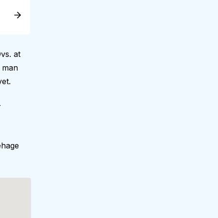
vs. at
r man
et.
r
ehage