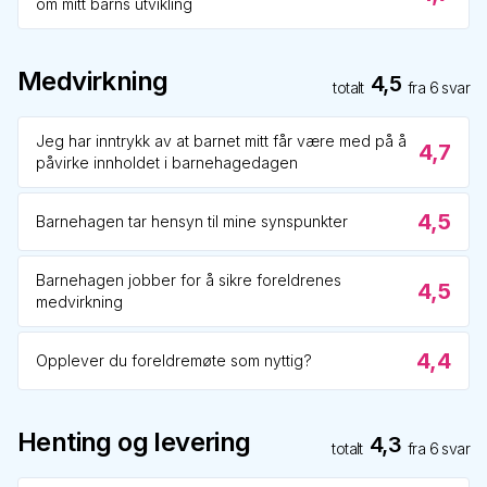
om mitt barns utvikling
Medvirkning
4,5
totalt
fra
6
svar
Jeg har inntrykk av at barnet mitt får være med på å
4,7
påvirke innholdet i barnehagedagen
4,5
Barnehagen tar hensyn til mine synspunkter
Barnehagen jobber for å sikre foreldrenes
4,5
medvirkning
4,4
Opplever du foreldremøte som nyttig?
Henting og levering
4,3
totalt
fra
6
svar