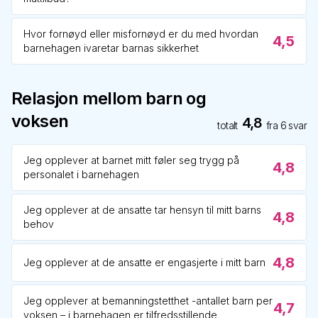
Hvor fornøyd eller misfornøyd er du med hvordan
4,5
barnehagen ivaretar barnas sikkerhet
Relasjon mellom barn og
voksen
4,8
totalt
fra
6
svar
Jeg opplever at barnet mitt føler seg trygg på
4,8
personalet i barnehagen
Jeg opplever at de ansatte tar hensyn til mitt barns
4,8
behov
4,8
Jeg opplever at de ansatte er engasjerte i mitt barn
Jeg opplever at bemanningstetthet -antallet barn per
4,7
voksen – i barnehagen er tilfredsstillende