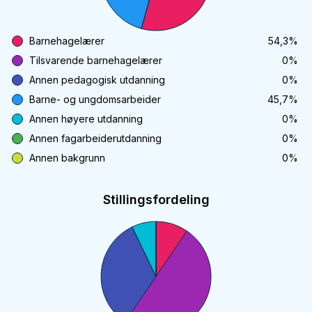
Barnehagelærer
54,3
%
Tilsvarende barnehagelærer
0
%
Annen pedagogisk utdanning
0
%
Barne- og ungdomsarbeider
45,7
%
Annen høyere utdanning
0
%
Annen fagarbeiderutdanning
0
%
Annen bakgrunn
0
%
Stillingsfordeling