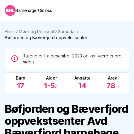
Barnehager
Om oss
Hjem
Møre og Romsdal
Surnadal
Bøfjorden og Bæverfjord oppvekstsenter
Tallene er fra desember 2023 og kan være endret
siden.
Barn
Alder
Ansatte
Areal
17
1-5
14
78
år
m²
Bøfjorden og Bæverfjord
oppvekstsenter Avd
Bæverfjord barnehage