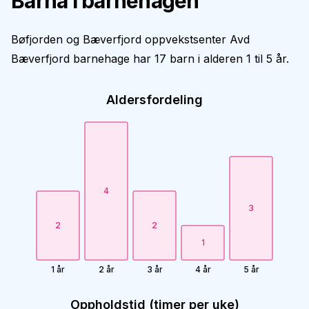
Barna i barnehagen
Bøfjorden og Bæverfjord oppvekstsenter Avd
Bæverfjord barnehage har 17 barn i alderen 1 til 5 år.
Aldersfordeling
4
3
2
2
1
1 år
2 år
3 år
4 år
5 år
Oppholdstid (timer per uke)