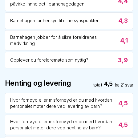
4,4
påvirke innholdet i barnehagedagen
4,3
Barnehagen tar hensyn til mine synspunkter
Barnehagen jobber for å sikre foreldrenes
4,1
medvirkning
3,9
Opplever du foreldremøte som nyttig?
Henting og levering
4,5
totalt
fra
21
svar
Hvor fornøyd eller misfornøyd er du med hvordan
4,5
personalet møter dere ved levering av barn?
Hvor fornøyd eller misfornøyd er du med hvordan
4,5
personalet møter dere ved henting av barn?