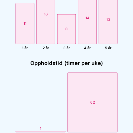
16
14
13
11
8
1 år
2 år
3 år
4 år
5 år
Oppholdstid (timer per uke)
62
1