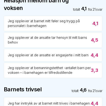
Relasjon mellom barn og
voksen
4,1
totalt
fra
21
svar
Jeg opplever at barnet mitt føler seg trygg på
4,1
personalet i barnehagen
Jeg opplever at de ansatte tar hensyn til mitt barns
4,5
behov
4,4
Jeg opplever at de ansatte er engasjerte i mitt barn
Jeg opplever at bemanningstetthet -antallet barn per
3,3
voksen – i barnehagen er tilfredsstillende
Barnets trivsel
4,6
totalt
fra
21
svar
4,4
Jeg har inntrykk av at barnet mitt trives i barnehagen