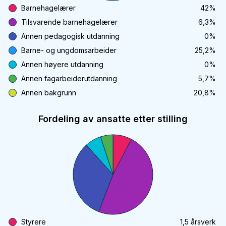
Barnehagelærer
42
%
Tilsvarende barnehagelærer
6,3
%
Annen pedagogisk utdanning
0
%
Barne- og ungdomsarbeider
25,2
%
Annen høyere utdanning
0
%
Annen fagarbeiderutdanning
5,7
%
Annen bakgrunn
20,8
%
Fordeling av ansatte etter stilling
Styrere
1,5
årsverk