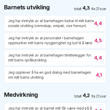
Barnets utvikling
4,3
totalt
fra
21
svar
Jeg har inntrykk av at barnehagen bidrar til mitt barns
4,4
sosiale utvikling (vennskap, empati, vise hensyn)
Jeg har inntrykk av at personalet i barnehagen
4,5
oppmuntrer mitt barns nysgjerrighet og lyst til å lære
Jeg har inntrykk av at barnehagen tilrettelegger for
4,4
mitt barns språkutvikling
Jeg opplever å ha en god dialog med barnehagen
4,1
om mitt barns utvikling
Medvirkning
4,2
totalt
fra
21
svar
Jeg har inntrykk av at barnet mitt får være med på å