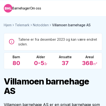
Barnehager
Om oss
Hjem
Telemark
Notodden
Villamoen barnehage AS
Tallene er fra desember 2023 og kan være endret
siden.
Barn
Alder
Ansatte
Areal
80
0-5
37
368
år
m²
Villamoen barnehage
AS
Villamoen barnehage AS er en privat barnehage som