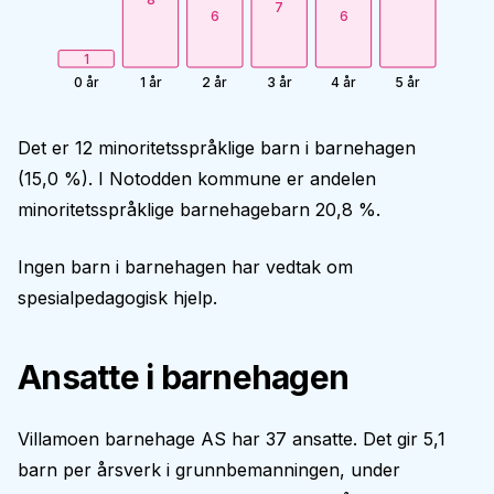
7
6
6
1
0 år
1 år
2 år
3 år
4 år
5 år
Det er 12 minoritetsspråklige barn i barnehagen
(15,0 %). I Notodden kommune er andelen
minoritetsspråklige barnehagebarn 20,8 %.
Ingen barn i barnehagen har vedtak om
spesialpedagogisk hjelp.
Ansatte i barnehagen
Villamoen barnehage AS har 37 ansatte. Det gir 5,1
barn per årsverk i grunnbemanningen, under