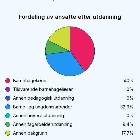
Fordeling av ansatte etter utdanning
Barnehagelærer
40
%
Tilsvarende barnehagelærer
0
%
Annen pedagogisk utdanning
0
%
Barne- og ungdomsarbeider
32,9
%
Annen høyere utdanning
0
%
Annen fagarbeiderutdanning
9,4
%
Annen bakgrunn
17,7
%