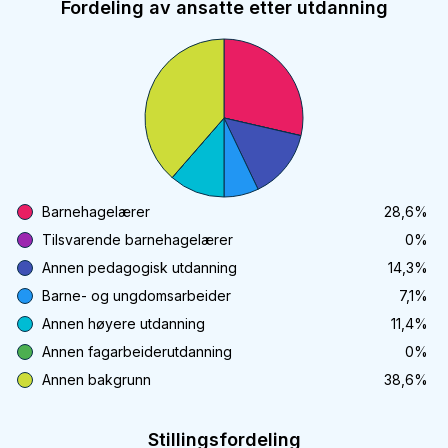
Fordeling av ansatte etter utdanning
Barnehagelærer
28,6
%
Tilsvarende barnehagelærer
0
%
Annen pedagogisk utdanning
14,3
%
Barne- og ungdomsarbeider
7,1
%
Annen høyere utdanning
11,4
%
Annen fagarbeiderutdanning
0
%
Annen bakgrunn
38,6
%
Stillingsfordeling