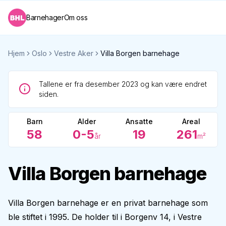
Barnehager
Om oss
Hjem
Oslo
Vestre Aker
Villa Borgen barnehage
Tallene er fra desember 2023 og kan være endret
siden.
Barn
Alder
Ansatte
Areal
58
0-5
19
261
år
m²
Villa Borgen barnehage
Villa Borgen barnehage er en privat barnehage som
ble stiftet i 1995. De holder til i Borgenv 14, i Vestre