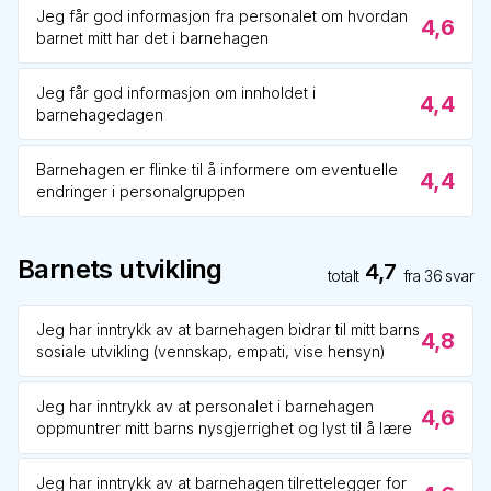
Jeg får god informasjon fra personalet om hvordan
4,6
barnet mitt har det i barnehagen
Jeg får god informasjon om innholdet i
4,4
barnehagedagen
Barnehagen er flinke til å informere om eventuelle
4,4
endringer i personalgruppen
Barnets utvikling
4,7
totalt
fra
36
svar
Jeg har inntrykk av at barnehagen bidrar til mitt barns
4,8
sosiale utvikling (vennskap, empati, vise hensyn)
Jeg har inntrykk av at personalet i barnehagen
4,6
oppmuntrer mitt barns nysgjerrighet og lyst til å lære
Jeg har inntrykk av at barnehagen tilrettelegger for