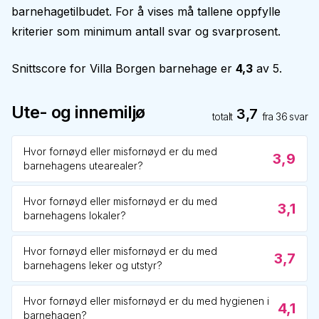
barnehagetilbudet. For å vises må tallene oppfylle
kriterier som minimum antall svar og svarprosent.
Snittscore for
Villa Borgen barnehage
er
4,3
av 5.
Ute- og innemiljø
3,7
totalt
fra
36
svar
Hvor fornøyd eller misfornøyd er du med
3,9
barnehagens utearealer?
Hvor fornøyd eller misfornøyd er du med
3,1
barnehagens lokaler?
Hvor fornøyd eller misfornøyd er du med
3,7
barnehagens leker og utstyr?
Hvor fornøyd eller misfornøyd er du med hygienen i
4,1
barnehagen?