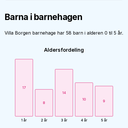
Barna i barnehagen
Villa Borgen barnehage har 58 barn i alderen 0 til 5 år.
Aldersfordeling
17
14
10
9
8
1 år
2 år
3 år
4 år
5 år