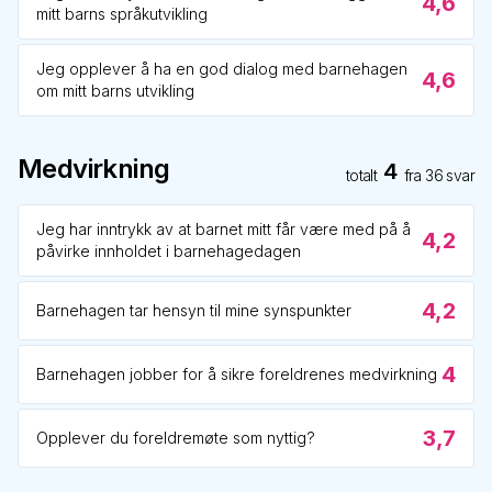
4,6
mitt barns språkutvikling
Jeg opplever å ha en god dialog med barnehagen
4,6
om mitt barns utvikling
Medvirkning
4
totalt
fra
36
svar
Jeg har inntrykk av at barnet mitt får være med på å
4,2
påvirke innholdet i barnehagedagen
4,2
Barnehagen tar hensyn til mine synspunkter
4
Barnehagen jobber for å sikre foreldrenes medvirkning
3,7
Opplever du foreldremøte som nyttig?