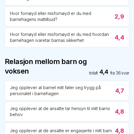
Hvor fornøyd eller misfornøyd er du med
2,9
barnehagens mattilbud?
Hvor fornøyd eller misfornøyd er du med hvordan
4,4
barnehagen ivaretar barnas sikkerhet
Relasjon mellom barn og
voksen
4,4
totalt
fra
36
svar
Jeg opplever at barnet mitt føler seg trygg på
4,7
personalet i barnehagen
Jeg opplever at de ansatte tar hensyn til mitt barns
4,8
behov
4,8
Jeg opplever at de ansatte er engasjerte i mitt barn