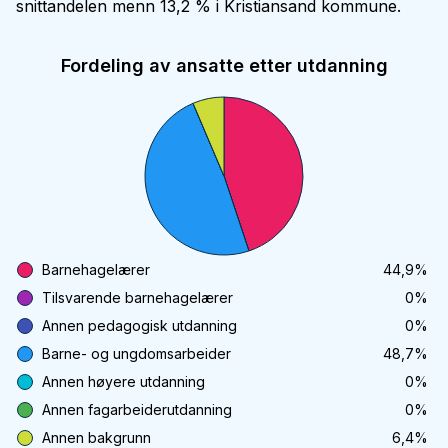
snittandelen menn 13,2 % i Kristiansand kommune.
Fordeling av ansatte etter utdanning
Barnehagelærer
44,9
%
Tilsvarende barnehagelærer
0
%
Annen pedagogisk utdanning
0
%
Barne- og ungdomsarbeider
48,7
%
Annen høyere utdanning
0
%
Annen fagarbeiderutdanning
0
%
Annen bakgrunn
6,4
%