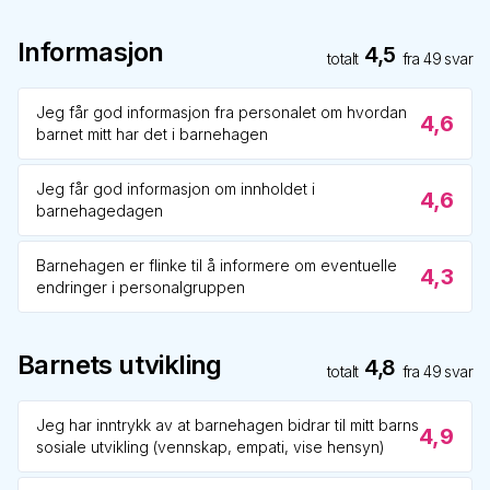
Informasjon
4,5
totalt
fra
49
svar
Jeg får god informasjon fra personalet om hvordan
4,6
barnet mitt har det i barnehagen
Jeg får god informasjon om innholdet i
4,6
barnehagedagen
Barnehagen er flinke til å informere om eventuelle
4,3
endringer i personalgruppen
Barnets utvikling
4,8
totalt
fra
49
svar
Jeg har inntrykk av at barnehagen bidrar til mitt barns
4,9
sosiale utvikling (vennskap, empati, vise hensyn)