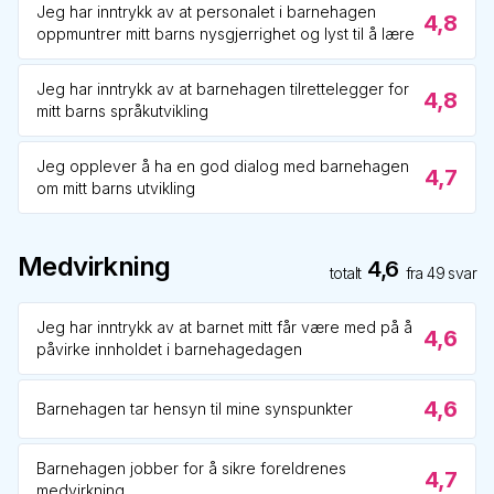
Jeg har inntrykk av at personalet i barnehagen
4,8
oppmuntrer mitt barns nysgjerrighet og lyst til å lære
Jeg har inntrykk av at barnehagen tilrettelegger for
4,8
mitt barns språkutvikling
Jeg opplever å ha en god dialog med barnehagen
4,7
om mitt barns utvikling
Medvirkning
4,6
totalt
fra
49
svar
Jeg har inntrykk av at barnet mitt får være med på å
4,6
påvirke innholdet i barnehagedagen
4,6
Barnehagen tar hensyn til mine synspunkter
Barnehagen jobber for å sikre foreldrenes
4,7
medvirkning