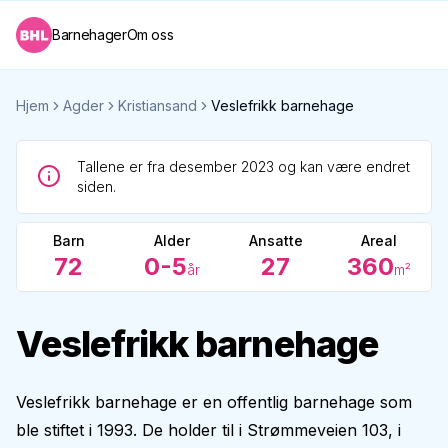
Barnehager
Om oss
Hjem
Agder
Kristiansand
Veslefrikk barnehage
Tallene er fra desember 2023 og kan være endret
siden.
Barn
Alder
Ansatte
Areal
72
0-5
27
360
år
m²
Veslefrikk barnehage
Veslefrikk barnehage er en offentlig barnehage som
ble stiftet i 1993. De holder til i Strømmeveien 103, i