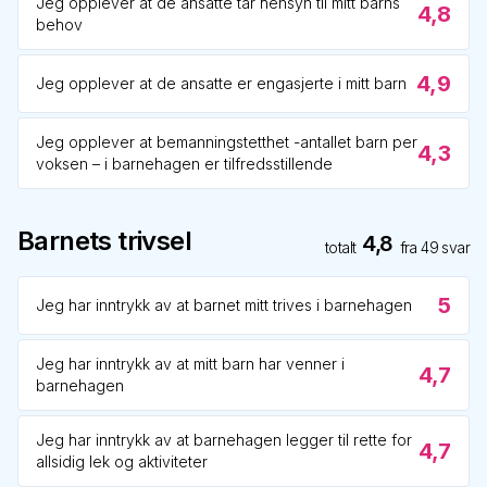
Jeg opplever at de ansatte tar hensyn til mitt barns
4,8
behov
4,9
Jeg opplever at de ansatte er engasjerte i mitt barn
Jeg opplever at bemanningstetthet -antallet barn per
4,3
voksen – i barnehagen er tilfredsstillende
Barnets trivsel
4,8
totalt
fra
49
svar
5
Jeg har inntrykk av at barnet mitt trives i barnehagen
Jeg har inntrykk av at mitt barn har venner i
4,7
barnehagen
Jeg har inntrykk av at barnehagen legger til rette for
4,7
allsidig lek og aktiviteter