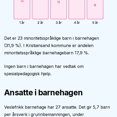
12
11
9
1 år
2 år
3 år
4 år
5 år
Det er 23 minoritetsspråklige barn i barnehagen
(31,9 %). I Kristiansand kommune er andelen
minoritetsspråklige barnehagebarn 17,9 %.
Ingen barn i barnehagen har vedtak om
spesialpedagogisk hjelp.
Ansatte i barnehagen
Veslefrikk barnehage har 27 ansatte. Det gir 5,7 barn
per årsverk i grunnbemanningen, under