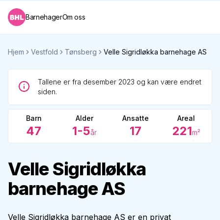
Barnehager
Om oss
Hjem
Vestfold
Tønsberg
Velle Sigridløkka barnehage AS
Tallene er fra desember 2023 og kan være endret
siden.
Barn
Alder
Ansatte
Areal
47
1-5
17
221
år
m²
Velle Sigridløkka
barnehage AS
Velle Sigridløkka barnehage AS er en privat