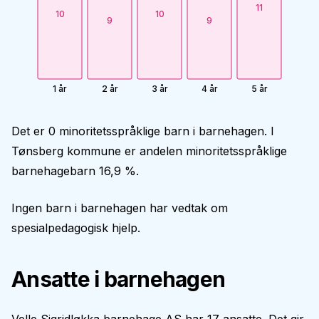
11
10
10
9
9
1 år
2 år
3 år
4 år
5 år
Det er 0 minoritetsspråklige barn i barnehagen. I
Tønsberg kommune er andelen minoritetsspråklige
barnehagebarn 16,9 %.
Ingen barn i barnehagen har vedtak om
spesialpedagogisk hjelp.
Ansatte i barnehagen