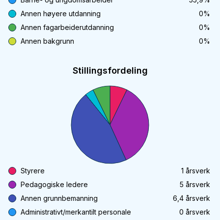
Annen høyere utdanning
0
%
Annen fagarbeiderutdanning
0
%
Annen bakgrunn
0
%
Stillingsfordeling
Styrere
1
årsverk
Pedagogiske ledere
5
årsverk
Annen grunnbemanning
6,4
årsverk
Administrativt/merkantilt personale
0
årsverk