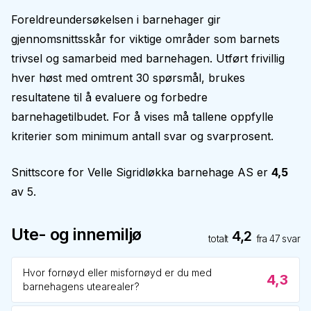
Foreldreundersøkelsen i barnehager gir
gjennomsnittsskår for viktige områder som barnets
trivsel og samarbeid med barnehagen. Utført frivillig
hver høst med omtrent 30 spørsmål, brukes
resultatene til å evaluere og forbedre
barnehagetilbudet. For å vises må tallene oppfylle
kriterier som minimum antall svar og svarprosent.
Snittscore for
Velle Sigridløkka barnehage AS
er
4,5
av 5.
Ute- og innemiljø
4,2
totalt
fra
47
svar
Hvor fornøyd eller misfornøyd er du med
4,3
barnehagens utearealer?