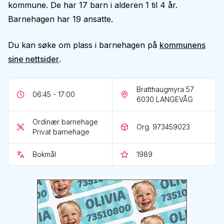
kommune. De har 17 barn i alderen 1 til 4 år.
Barnehagen har 19 ansatte.
Du kan søke om plass i barnehagen på
kommunens
sine nettsider
.
Bratthaugmyra 57
06:45 - 17:00
6030
LANGEVÅG
Ordinær barnehage
Org. 973459023
Privat barnehage
Bokmål
1989