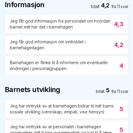
Informasjon
4,2
totalt
fra
11
svar
Jeg får god informasjon fra personalet om hvordan
4,3
barnet mitt har det i barnehagen
Jeg får god informasjon om innholdet i
4,2
barnehagedagen
Barnehagen er flinke til å informere om eventuelle
4
endringer i personalgruppen
Barnets utvikling
5
totalt
fra
11
svar
Jeg har inntrykk av at barnehagen bidrar til mitt barns
5
sosiale utvikling (vennskap, empati, vise hensyn)
Jeg har inntrykk av at personalet i barnehagen
5
oppmuntrer mitt barns nysgjerrighet og lyst til å lære