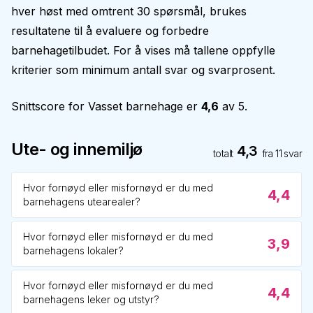
hver høst med omtrent 30 spørsmål, brukes
resultatene til å evaluere og forbedre
barnehagetilbudet. For å vises må tallene oppfylle
kriterier som minimum antall svar og svarprosent.
Snittscore for
Vasset barnehage
er
4,6
av 5.
Ute- og innemiljø
4,3
totalt
fra
11
svar
Hvor fornøyd eller misfornøyd er du med
4,4
barnehagens utearealer?
Hvor fornøyd eller misfornøyd er du med
3,9
barnehagens lokaler?
Hvor fornøyd eller misfornøyd er du med
4,4
barnehagens leker og utstyr?