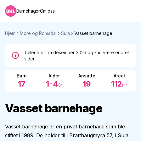
Barnehager
Om oss
Hjem
Møre og Romsdal
Sula
Vasset barnehage
Tallene er fra desember 2023 og kan være endret
siden.
Barn
Alder
Ansatte
Areal
17
1-4
19
112
år
m²
Vasset barnehage
Vasset barnehage er en privat barnehage som ble
stiftet i 1989. De holder til i Bratthaugmyra 57, i Sula