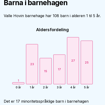
Barna i barnehagen
Valle Hovin barnehage har 108 barn i alderen 1 til 5 år.
Aldersfordeling
27
25
23
17
15
1
0 år
1 år
2 år
3 år
4 år
5 år
Det er 17 minoritetsspråklige barn i barnehagen