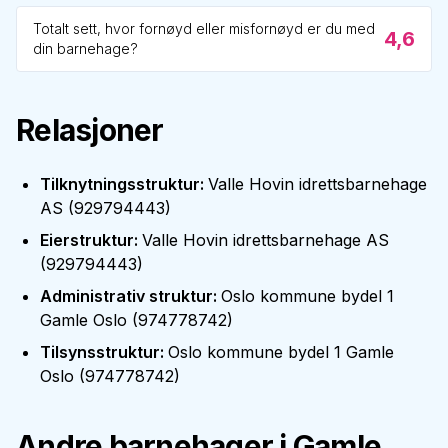
Totalt sett, hvor fornøyd eller misfornøyd er du med
4,6
din barnehage?
Relasjoner
Tilknytningsstruktur
:
Valle Hovin idrettsbarnehage
AS
(
929794443
)
Eierstruktur
:
Valle Hovin idrettsbarnehage AS
(
929794443
)
Administrativ struktur
:
Oslo kommune bydel 1
Gamle Oslo
(
974778742
)
Tilsynsstruktur
:
Oslo kommune bydel 1 Gamle
Oslo
(
974778742
)
Andre barnehager i
Gamle