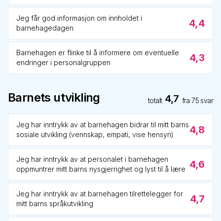
Jeg får god informasjon om innholdet i
4,4
barnehagedagen
Barnehagen er flinke til å informere om eventuelle
4,3
endringer i personalgruppen
Barnets utvikling
4,7
totalt
fra
75
svar
Jeg har inntrykk av at barnehagen bidrar til mitt barns
4,8
sosiale utvikling (vennskap, empati, vise hensyn)
Jeg har inntrykk av at personalet i barnehagen
4,6
oppmuntrer mitt barns nysgjerrighet og lyst til å lære
Jeg har inntrykk av at barnehagen tilrettelegger for
4,7
mitt barns språkutvikling