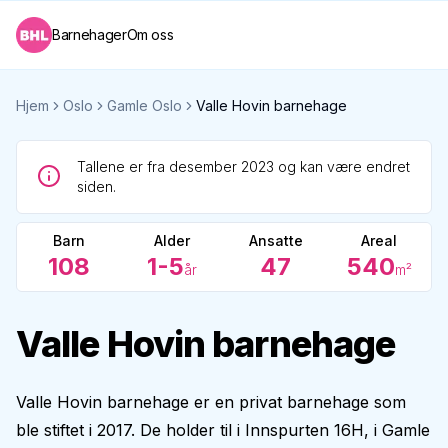
Barnehager
Om oss
Hjem
Oslo
Gamle Oslo
Valle Hovin barnehage
Tallene er fra desember 2023 og kan være endret
siden.
Barn
Alder
Ansatte
Areal
108
1-5
47
540
år
m²
Valle Hovin barnehage
Valle Hovin barnehage er en privat barnehage som
ble stiftet i 2017. De holder til i Innspurten 16H, i Gamle