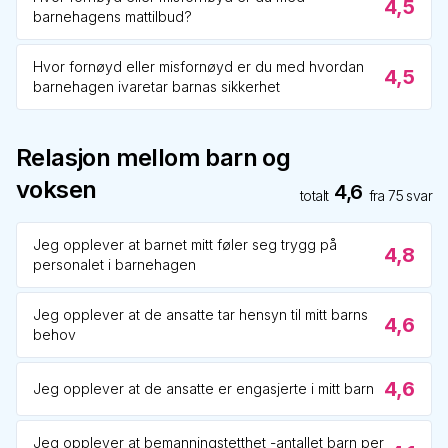
4,5
barnehagens mattilbud?
Hvor fornøyd eller misfornøyd er du med hvordan
4,5
barnehagen ivaretar barnas sikkerhet
Relasjon mellom barn og
voksen
4,6
totalt
fra
75
svar
Jeg opplever at barnet mitt føler seg trygg på
4,8
personalet i barnehagen
Jeg opplever at de ansatte tar hensyn til mitt barns
4,6
behov
4,6
Jeg opplever at de ansatte er engasjerte i mitt barn
Jeg opplever at bemanningstetthet -antallet barn per