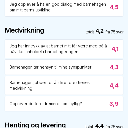
Jeg opplever å ha en god dialog med barnehagen
4,5
om mitt barns utvikling
Medvirkning
4,2
totalt
fra
75
svar
Jeg har inntrykk av at barnet mitt får være med på å
4,1
påvirke innholdet i barnehagedagen
4,3
Barnehagen tar hensyn til mine synspunkter
Barnehagen jobber for å sikre foreldrenes
4,4
medvirkning
3,9
Opplever du foreldremøte som nyttig?
Henting og levering
4,4
totalt
fra
75
svar