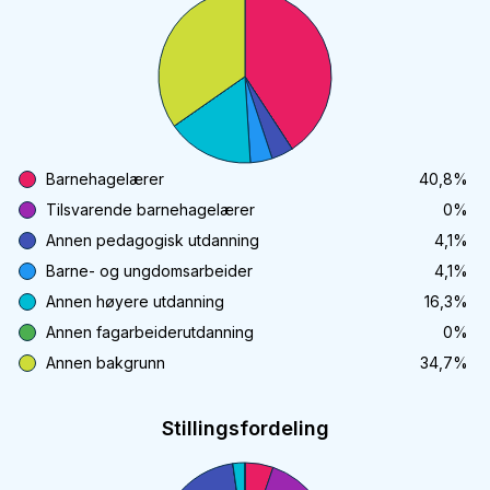
Barnehagelærer
40,8
%
Tilsvarende barnehagelærer
0
%
Annen pedagogisk utdanning
4,1
%
Barne- og ungdomsarbeider
4,1
%
Annen høyere utdanning
16,3
%
Annen fagarbeiderutdanning
0
%
Annen bakgrunn
34,7
%
Stillingsfordeling