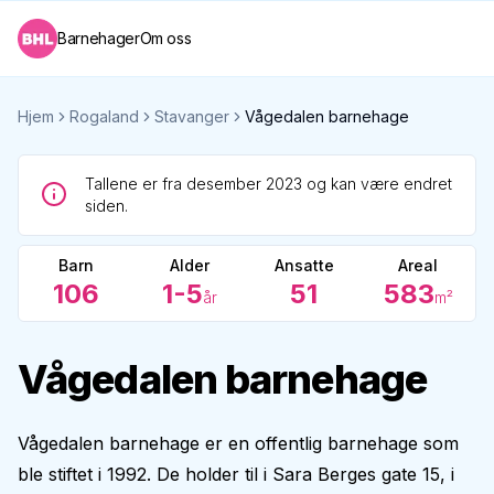
Barnehager
Om oss
Hjem
Rogaland
Stavanger
Vågedalen barnehage
Tallene er fra desember 2023 og kan være endret
siden.
Barn
Alder
Ansatte
Areal
106
1-5
51
583
år
m²
Vågedalen barnehage
Vågedalen barnehage er en offentlig barnehage som
ble stiftet i 1992. De holder til i Sara Berges gate 15, i