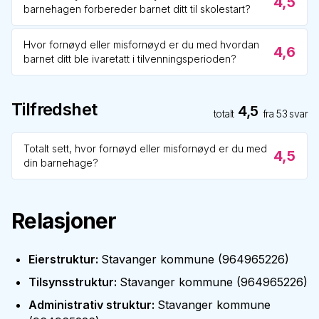
4,5
barnehagen forbereder barnet ditt til skolestart?
Hvor fornøyd eller misfornøyd er du med hvordan
4,6
barnet ditt ble ivaretatt i tilvenningsperioden?
Tilfredshet
4,5
totalt
fra
53
svar
Totalt sett, hvor fornøyd eller misfornøyd er du med
4,5
din barnehage?
Relasjoner
Eierstruktur
:
Stavanger kommune
(
964965226
)
Tilsynsstruktur
:
Stavanger kommune
(
964965226
)
Administrativ struktur
:
Stavanger kommune