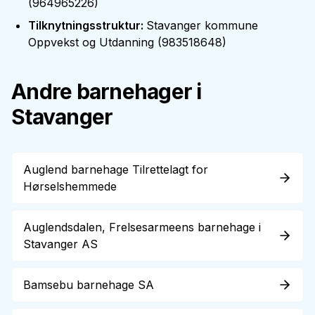
(
964965226
)
Tilknytningsstruktur
:
Stavanger kommune
Oppvekst og Utdanning
(
983518648
)
Andre barnehager i
Stavanger
Auglend barnehage Tilrettelagt for
Hørselshemmede
Auglendsdalen, Frelsesarmeens barnehage i
Stavanger AS
Bamsebu barnehage SA