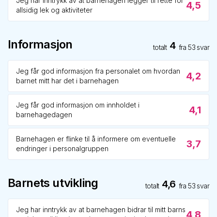
Jeg har inntrykk av at barnehagen legger til rette for
4,5
allsidig lek og aktiviteter
Informasjon
4
totalt
fra
53
svar
Jeg får god informasjon fra personalet om hvordan
4,2
barnet mitt har det i barnehagen
Jeg får god informasjon om innholdet i
4,1
barnehagedagen
Barnehagen er flinke til å informere om eventuelle
3,7
endringer i personalgruppen
Barnets utvikling
4,6
totalt
fra
53
svar
Jeg har inntrykk av at barnehagen bidrar til mitt barns
4,8