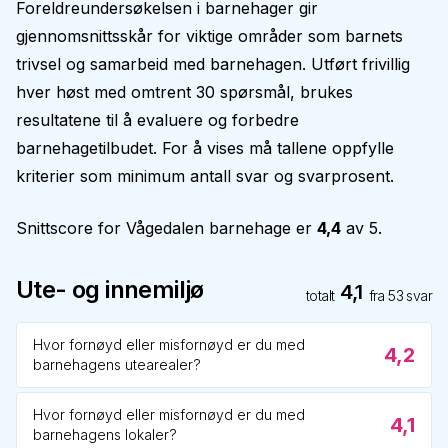
Foreldreundersøkelsen i barnehager gir
gjennomsnittsskår for viktige områder som barnets
trivsel og samarbeid med barnehagen. Utført frivillig
hver høst med omtrent 30 spørsmål, brukes
resultatene til å evaluere og forbedre
barnehagetilbudet. For å vises må tallene oppfylle
kriterier som minimum antall svar og svarprosent.
Snittscore for
Vågedalen barnehage
er
4,4
av 5.
Ute- og innemiljø
4,1
totalt
fra
53
svar
Hvor fornøyd eller misfornøyd er du med
4,2
barnehagens utearealer?
Hvor fornøyd eller misfornøyd er du med
4,1
barnehagens lokaler?