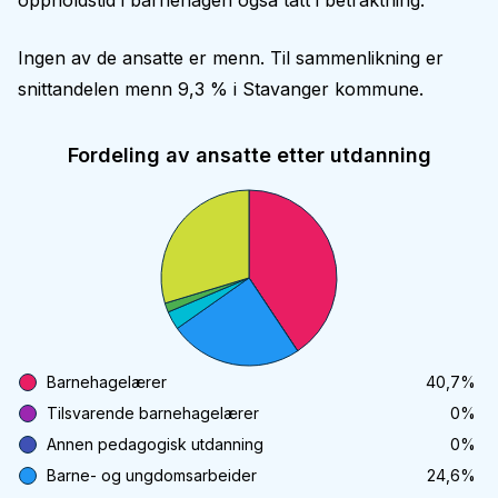
oppholdstid i barnehagen også tatt i betraktning.
Ingen av de ansatte er menn. Til sammenlikning er
snittandelen menn 9,3 % i Stavanger kommune.
Fordeling av ansatte etter utdanning
Barnehagelærer
40,7
%
Tilsvarende barnehagelærer
0
%
Annen pedagogisk utdanning
0
%
Barne- og ungdomsarbeider
24,6
%