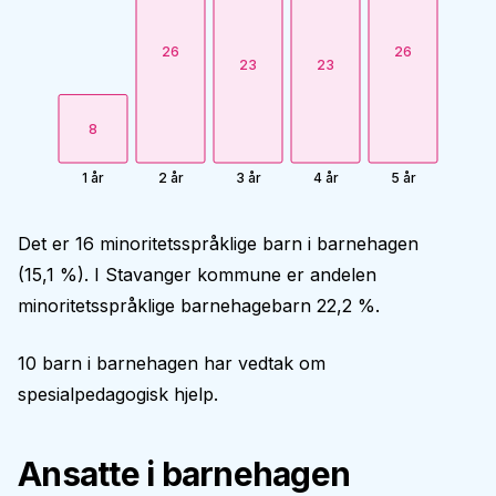
26
26
23
23
8
1 år
2 år
3 år
4 år
5 år
Det er 16 minoritetsspråklige barn i barnehagen
(15,1 %). I Stavanger kommune er andelen
minoritetsspråklige barnehagebarn 22,2 %.
10 barn i barnehagen har vedtak om
spesialpedagogisk hjelp.
Ansatte i barnehagen