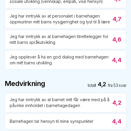
sosiale utvikling (vennskap, empati, vise hensyn)
Jeg har inntrykk av at personalet i barnehagen
4,7
oppmuntrer mitt barns nysgjerrighet og lyst til å lære
Jeg har inntrykk av at barnehagen tilrettelegger for
4,6
mitt barns språkutvikling
Jeg opplever å ha en god dialog med barnehagen
4,4
om mitt barns utvikling
Medvirkning
4,2
totalt
fra
53
svar
Jeg har inntrykk av at barnet mitt får være med på å
4,2
påvirke innholdet i barnehagedagen
4,4
Barnehagen tar hensyn til mine synspunkter