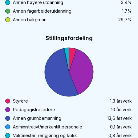
Annen høyere utdanning
3,4
%
Annen fagarbeiderutdanning
1,7
%
Annen bakgrunn
29,7
%
Stillingsfordeling
Styrere
1,3
årsverk
Pedagogiske ledere
10
årsverk
Annen grunnbemanning
13,6
årsverk
Administrativt/merkantilt personale
0,1
årsverk
Vaktmester, rengjøring og kokk
0,8
årsverk