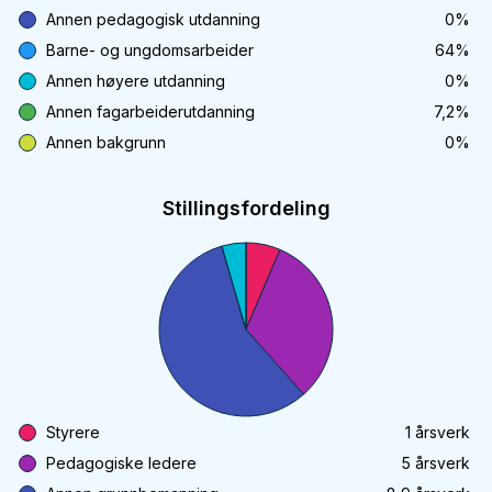
Annen pedagogisk utdanning
0
%
Barne- og ungdomsarbeider
64
%
Annen høyere utdanning
0
%
Annen fagarbeiderutdanning
7,2
%
Annen bakgrunn
0
%
Stillingsfordeling
Styrere
1
årsverk
Pedagogiske ledere
5
årsverk