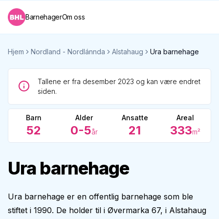
Barnehager
Om oss
Hjem
Nordland - Nordlánnda
Alstahaug
Ura barnehage
Tallene er fra desember 2023 og kan være endret
siden.
Barn
Alder
Ansatte
Areal
52
0-5
21
333
år
m²
Ura barnehage
Ura barnehage er en offentlig barnehage som ble
stiftet i 1990. De holder til i Øvermarka 67, i Alstahaug