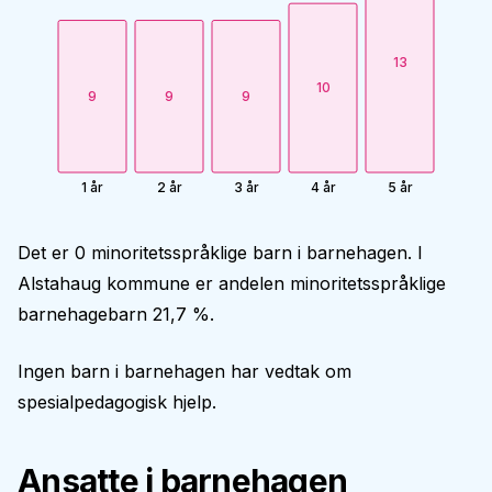
13
10
9
9
9
1 år
2 år
3 år
4 år
5 år
Det er 0 minoritetsspråklige barn i barnehagen. I
Alstahaug kommune er andelen minoritetsspråklige
barnehagebarn 21,7 %.
Ingen barn i barnehagen har vedtak om
spesialpedagogisk hjelp.
Ansatte i barnehagen