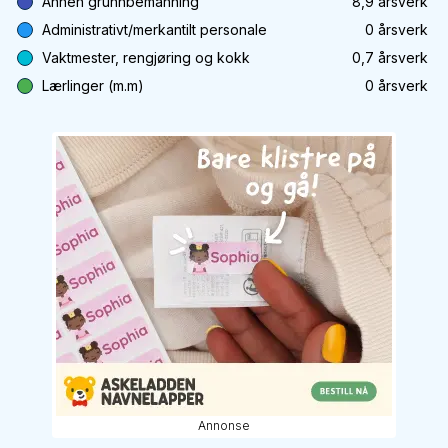
Annen grunnbemanning
8,9
årsverk
Administrativt/merkantilt personale
0
årsverk
Vaktmester, rengjøring og kokk
0,7
årsverk
Lærlinger (m.m)
0
årsverk
Annonse