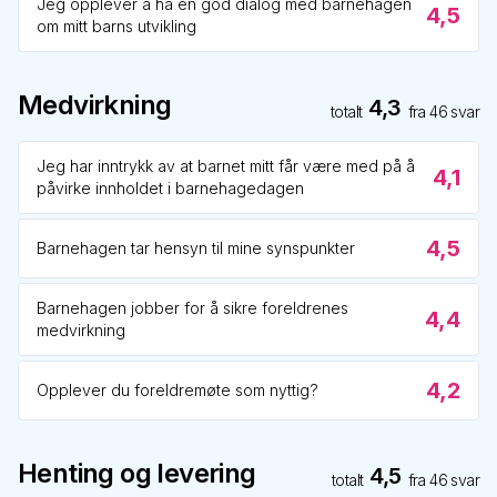
Jeg opplever å ha en god dialog med barnehagen
4,5
om mitt barns utvikling
Medvirkning
4,3
totalt
fra
46
svar
Jeg har inntrykk av at barnet mitt får være med på å
4,1
påvirke innholdet i barnehagedagen
4,5
Barnehagen tar hensyn til mine synspunkter
Barnehagen jobber for å sikre foreldrenes
4,4
medvirkning
4,2
Opplever du foreldremøte som nyttig?
Henting og levering
4,5
totalt
fra
46
svar