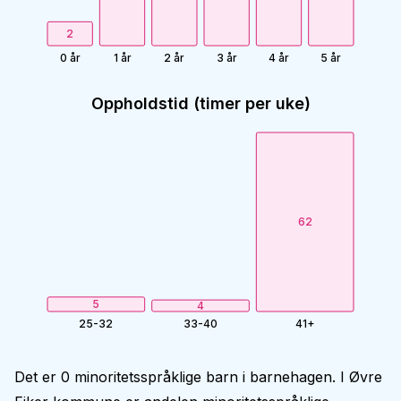
2
0 år
1 år
2 år
3 år
4 år
5 år
Oppholdstid (timer per uke)
62
5
4
25-32
33-40
41+
Det er 0 minoritetsspråklige barn i barnehagen. I Øvre