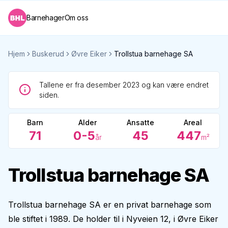
Barnehager
Om oss
Hjem
Buskerud
Øvre Eiker
Trollstua barnehage SA
Tallene er fra desember 2023 og kan være endret
siden.
Barn
Alder
Ansatte
Areal
71
0-5
45
447
år
m²
Trollstua barnehage SA
Trollstua barnehage SA er en privat barnehage som
ble stiftet i 1989. De holder til i Nyveien 12, i Øvre Eiker