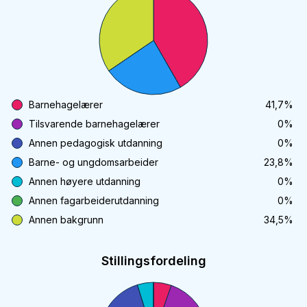
Barnehagelærer
41,7
%
Tilsvarende barnehagelærer
0
%
Annen pedagogisk utdanning
0
%
Barne- og ungdomsarbeider
23,8
%
Annen høyere utdanning
0
%
Annen fagarbeiderutdanning
0
%
Annen bakgrunn
34,5
%
Stillingsfordeling