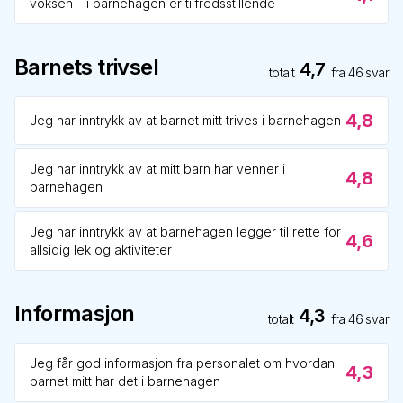
voksen – i barnehagen er tilfredsstillende
Barnets trivsel
4,7
totalt
fra
46
svar
4,8
Jeg har inntrykk av at barnet mitt trives i barnehagen
Jeg har inntrykk av at mitt barn har venner i
4,8
barnehagen
Jeg har inntrykk av at barnehagen legger til rette for
4,6
allsidig lek og aktiviteter
Informasjon
4,3
totalt
fra
46
svar
Jeg får god informasjon fra personalet om hvordan
4,3
barnet mitt har det i barnehagen