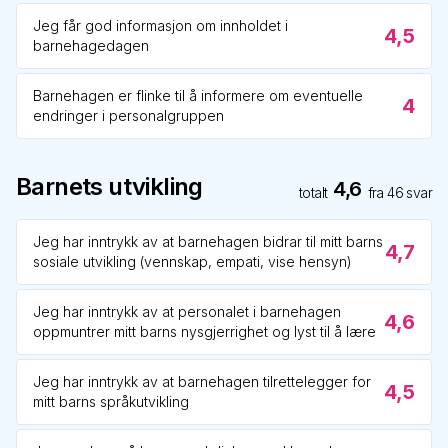
Jeg får god informasjon om innholdet i
4,5
barnehagedagen
Barnehagen er flinke til å informere om eventuelle
4
endringer i personalgruppen
Barnets utvikling
4,6
totalt
fra
46
svar
Jeg har inntrykk av at barnehagen bidrar til mitt barns
4,7
sosiale utvikling (vennskap, empati, vise hensyn)
Jeg har inntrykk av at personalet i barnehagen
4,6
oppmuntrer mitt barns nysgjerrighet og lyst til å lære
Jeg har inntrykk av at barnehagen tilrettelegger for
4,5
mitt barns språkutvikling