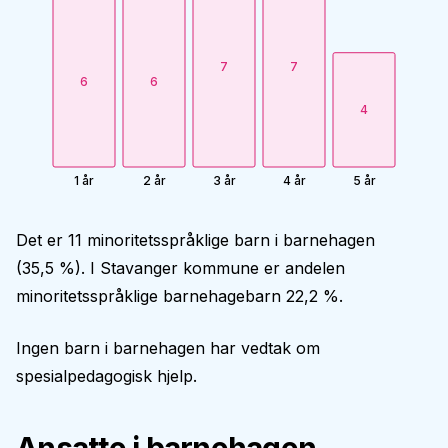
7
7
6
6
4
1 år
2 år
3 år
4 år
5 år
Det er 11 minoritetsspråklige barn i barnehagen
(35,5 %). I Stavanger kommune er andelen
minoritetsspråklige barnehagebarn 22,2 %.
Ingen barn i barnehagen har vedtak om
spesialpedagogisk hjelp.