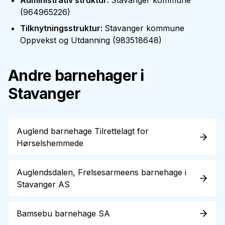
Administrativ struktur
:
Stavanger kommune
(
964965226
)
Tilknytningsstruktur
:
Stavanger kommune
Oppvekst og Utdanning
(
983518648
)
Andre barnehager i
Stavanger
Auglend barnehage Tilrettelagt for
Hørselshemmede
Auglendsdalen, Frelsesarmeens barnehage i
Stavanger AS
Bamsebu barnehage SA