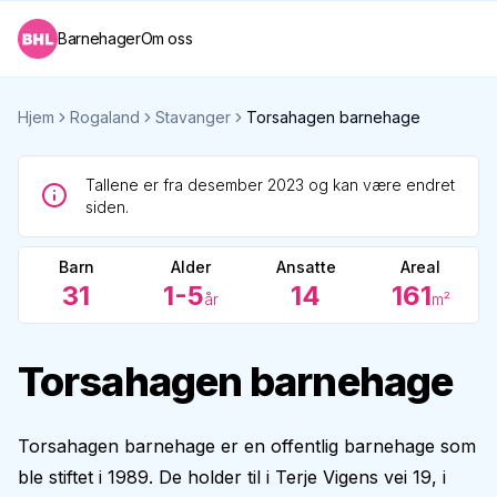
Barnehager
Om oss
Hjem
Rogaland
Stavanger
Torsahagen barnehage
Tallene er fra desember 2023 og kan være endret
siden.
Barn
Alder
Ansatte
Areal
31
1-5
14
161
år
m²
Torsahagen barnehage
Torsahagen barnehage er en offentlig barnehage som
ble stiftet i 1989. De holder til i Terje Vigens vei 19, i