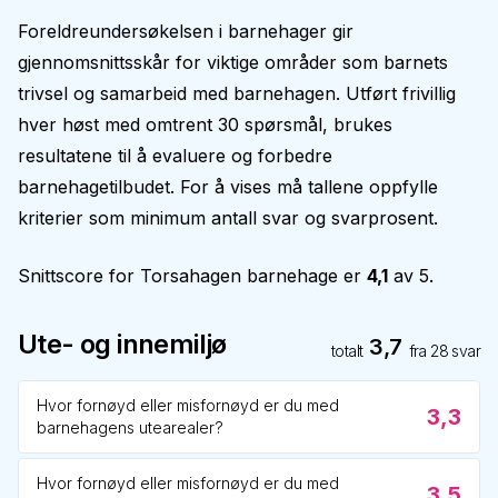
Foreldreundersøkelsen i barnehager gir
gjennomsnittsskår for viktige områder som barnets
trivsel og samarbeid med barnehagen. Utført frivillig
hver høst med omtrent 30 spørsmål, brukes
resultatene til å evaluere og forbedre
barnehagetilbudet. For å vises må tallene oppfylle
kriterier som minimum antall svar og svarprosent.
Snittscore for
Torsahagen barnehage
er
4,1
av 5.
Ute- og innemiljø
3,7
totalt
fra
28
svar
Hvor fornøyd eller misfornøyd er du med
3,3
barnehagens utearealer?
Hvor fornøyd eller misfornøyd er du med
3,5