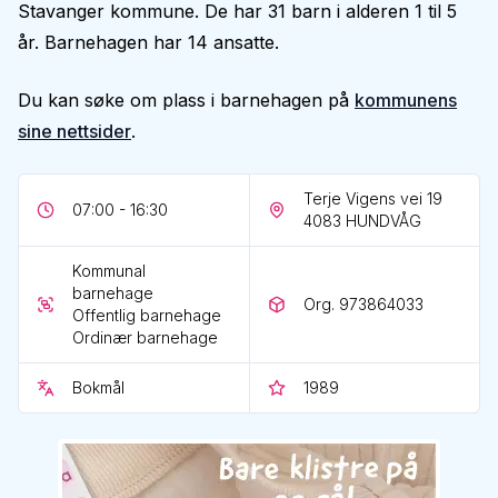
Stavanger kommune. De har 31 barn i alderen 1 til 5
år. Barnehagen har 14 ansatte.
Du kan søke om plass i barnehagen på
kommunens
sine nettsider
.
Terje Vigens vei 19
07:00 - 16:30
4083
HUNDVÅG
Kommunal
barnehage
Org. 973864033
Offentlig barnehage
Ordinær barnehage
Bokmål
1989