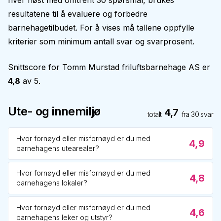
hver høst med omtrent 30 spørsmål, brukes
resultatene til å evaluere og forbedre
barnehagetilbudet. For å vises må tallene oppfylle
kriterier som minimum antall svar og svarprosent.
Snittscore for
Tomm Murstad friluftsbarnehage AS
er
4,8
av 5.
Ute- og innemiljø
4,7
totalt
fra
30
svar
Hvor fornøyd eller misfornøyd er du med
4,9
barnehagens utearealer?
Hvor fornøyd eller misfornøyd er du med
4,8
barnehagens lokaler?
Hvor fornøyd eller misfornøyd er du med
4,6
barnehagens leker og utstyr?