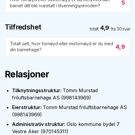
5
barnet ditt ble ivaretatt i tilvenningsperioden?
Tilfredshet
4,9
totalt
fra
30
svar
Totalt sett, hvor fornøyd eller misfornøyd er du med
4,9
din barnehage?
Relasjoner
Tilknytningsstruktur
:
Tomm Murstad
friluftsbarnehage AS
(
998143969
)
Eierstruktur
:
Tomm Murstad friluftsbarnehage AS
(
998143969
)
Administrativ struktur
:
Oslo kommune bydel 7
Vestre Aker
(
970145311
)