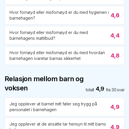
Hvor fornøyd eller misfornøyd er du med hygienen i
4,6
barnehagen?
Hvor fornøyd eller misfornøyd er du med
4,4
barnehagens mattilbud?
Hvor fornøyd eller misfornøyd er du med hvordan
4,8
barnehagen ivaretar barnas sikkerhet
Relasjon mellom barn og
voksen
4,9
totalt
fra
30
svar
Jeg opplever at barnet mitt føler seg trygg på
4,9
personalet i barnehagen
Jeg opplever at de ansatte tar hensyn til mitt barns
4,9