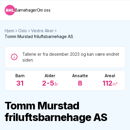
Barnehager
Om oss
Hjem
Oslo
Vestre Aker
Tomm Murstad friluftsbarnehage AS
Tallene er fra desember 2023 og kan være endret
siden.
Barn
Alder
Ansatte
Areal
31
2-5
8
112
år
m²
Tomm Murstad
friluftsbarnehage AS