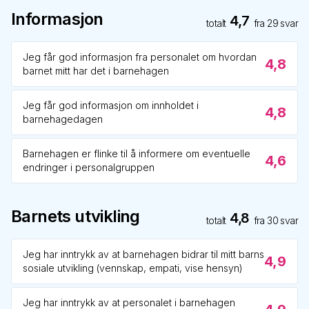
Informasjon
4,7
totalt
fra
29
svar
Jeg får god informasjon fra personalet om hvordan
4,8
barnet mitt har det i barnehagen
Jeg får god informasjon om innholdet i
4,8
barnehagedagen
Barnehagen er flinke til å informere om eventuelle
4,6
endringer i personalgruppen
Barnets utvikling
4,8
totalt
fra
30
svar
Jeg har inntrykk av at barnehagen bidrar til mitt barns
4,9
sosiale utvikling (vennskap, empati, vise hensyn)
Jeg har inntrykk av at personalet i barnehagen