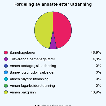
Fordeling av ansatte etter utdanning
Barnehagelærer
46,9
%
Tilsvarende barnehagelærer
6,3
%
Annen pedagogisk utdanning
0
%
Barne- og ungdomsarbeider
0
%
Annen høyere utdanning
0
%
Annen fagarbeiderutdanning
0
%
Annen bakgrunn
46,9
%