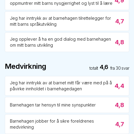
4,9
oppmuntrer mitt barns nysgjerrighet og lyst til å lære
Jeg har inntrykk av at barnehagen tilrettelegger for
4,7
mitt barns språkutvikling
Jeg opplever å ha en god dialog med barnehagen
4,8
om mitt barns utvikling
Medvirkning
4,6
totalt
fra
30
svar
Jeg har inntrykk av at barnet mitt får være med på å
4,4
påvirke innholdet i barnehagedagen
4,8
Barnehagen tar hensyn til mine synspunkter
Barnehagen jobber for å sikre foreldrenes
4,7
medvirkning