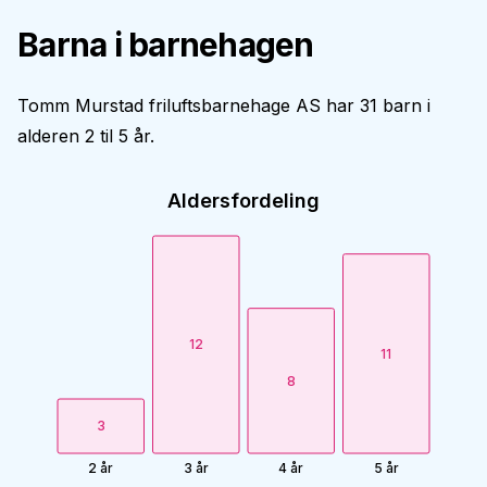
Barna i barnehagen
Tomm Murstad friluftsbarnehage AS har 31 barn i
alderen 2 til 5 år.
Aldersfordeling
12
11
8
3
2 år
3 år
4 år
5 år