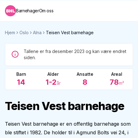
Barnehager
Om oss
Hjem
Oslo
Alna
Teisen Vest barnehage
Tallene er fra desember 2023 og kan være endret
siden.
Barn
Alder
Ansatte
Areal
14
1-2
8
78
år
m²
Teisen Vest barnehage
Teisen Vest barnehage er en offentlig barnehage som
ble stiftet i 1982. De holder til i Agmund Bolts vei 24, i