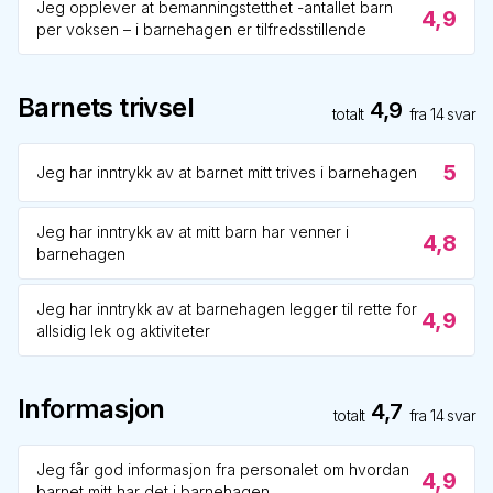
Jeg opplever at bemanningstetthet -antallet barn
4,9
per voksen – i barnehagen er tilfredsstillende
Barnets trivsel
4,9
totalt
fra
14
svar
5
Jeg har inntrykk av at barnet mitt trives i barnehagen
Jeg har inntrykk av at mitt barn har venner i
4,8
barnehagen
Jeg har inntrykk av at barnehagen legger til rette for
4,9
allsidig lek og aktiviteter
Informasjon
4,7
totalt
fra
14
svar
Jeg får god informasjon fra personalet om hvordan
4,9
barnet mitt har det i barnehagen