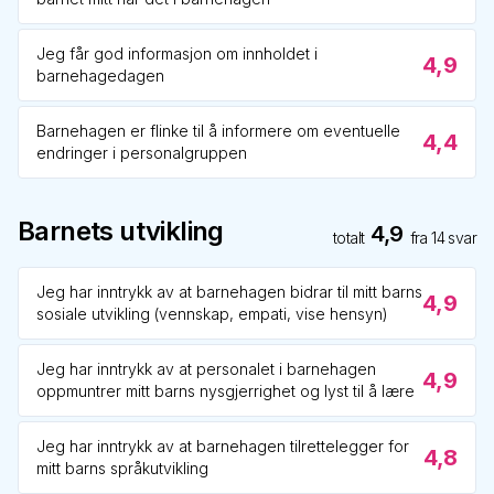
Jeg får god informasjon om innholdet i
4,9
barnehagedagen
Barnehagen er flinke til å informere om eventuelle
4,4
endringer i personalgruppen
Barnets utvikling
4,9
totalt
fra
14
svar
Jeg har inntrykk av at barnehagen bidrar til mitt barns
4,9
sosiale utvikling (vennskap, empati, vise hensyn)
Jeg har inntrykk av at personalet i barnehagen
4,9
oppmuntrer mitt barns nysgjerrighet og lyst til å lære
Jeg har inntrykk av at barnehagen tilrettelegger for
4,8
mitt barns språkutvikling