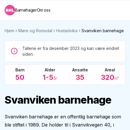
Barnehager
Om oss
Hjem
Møre og Romsdal
Hustadvika
Svanviken barnehage
Tallene er fra desember 2023 og kan være endret
siden.
Barn
Alder
Ansatte
Areal
50
1-5
35
320
år
m²
Svanviken barnehage
Svanviken barnehage er en offentlig barnehage som
ble stiftet i 1989. De holder til i Svanvikvegen 40, i