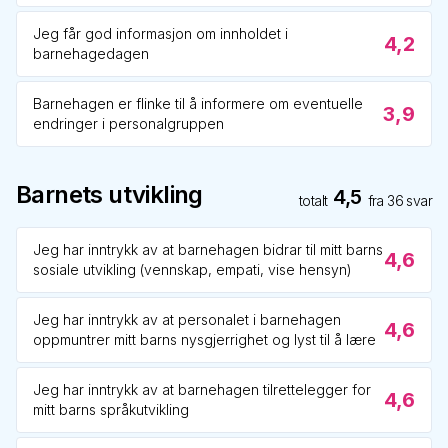
Jeg får god informasjon om innholdet i
4,2
barnehagedagen
Barnehagen er flinke til å informere om eventuelle
3,9
endringer i personalgruppen
Barnets utvikling
4,5
totalt
fra
36
svar
Jeg har inntrykk av at barnehagen bidrar til mitt barns
4,6
sosiale utvikling (vennskap, empati, vise hensyn)
Jeg har inntrykk av at personalet i barnehagen
4,6
oppmuntrer mitt barns nysgjerrighet og lyst til å lære
Jeg har inntrykk av at barnehagen tilrettelegger for
4,6
mitt barns språkutvikling