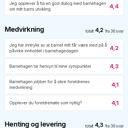
Jeg opplever å ha en god dialog med barnehagen
4,4
om mitt barns utvikling
Medvirkning
4,2
totalt
fra
36
svar
Jeg har inntrykk av at barnet mitt får være med på å
4,2
påvirke innholdet i barnehagedagen
4,3
Barnehagen tar hensyn til mine synspunkter
Barnehagen jobber for å sikre foreldrenes
4,1
medvirkning
4,1
Opplever du foreldremøte som nyttig?
Henting og levering
4,3
totalt
fra
36
svar