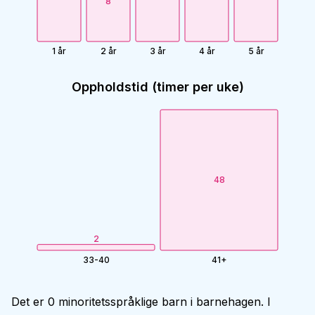
8
1 år
2 år
3 år
4 år
5 år
Oppholdstid (timer per uke)
48
2
33-40
41+
Det er 0 minoritetsspråklige barn i barnehagen. I