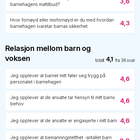
3,6
barnehagens mattilbud?
Hvor fornøyd eller misfornøyd er du med hvordan
4,3
barnehagen ivaretar barnas sikkerhet
Relasjon mellom barn og
voksen
4,1
totalt
fra
36
svar
Jeg opplever at barnet mitt føler seg trygg på
4,6
personalet i barnehagen
Jeg opplever at de ansatte tar hensyn til mitt barns
4,6
behov
4,6
Jeg opplever at de ansatte er engasjerte i mitt barn
Jeg opplever at bemanningstetthet -antallet barn