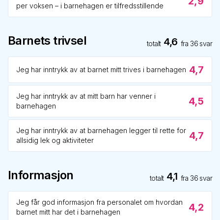
2,9
per voksen – i barnehagen er tilfredsstillende
Barnets trivsel
4,6
totalt
fra
36
svar
4,7
Jeg har inntrykk av at barnet mitt trives i barnehagen
Jeg har inntrykk av at mitt barn har venner i
4,5
barnehagen
Jeg har inntrykk av at barnehagen legger til rette for
4,7
allsidig lek og aktiviteter
Informasjon
4,1
totalt
fra
36
svar
Jeg får god informasjon fra personalet om hvordan
4,2
barnet mitt har det i barnehagen