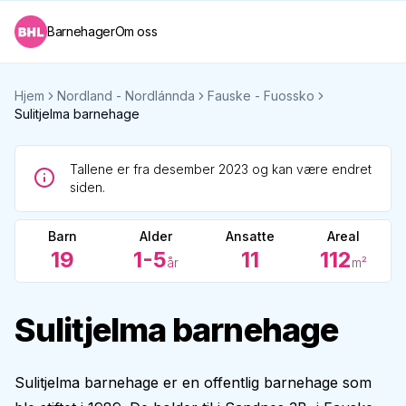
Barnehager
Om oss
Hjem
Nordland - Nordlánnda
Fauske - Fuossko
Sulitjelma barnehage
Tallene er fra desember 2023 og kan være endret
siden.
Barn
Alder
Ansatte
Areal
19
1-5
11
112
år
m²
Sulitjelma barnehage
Sulitjelma barnehage er en offentlig barnehage som