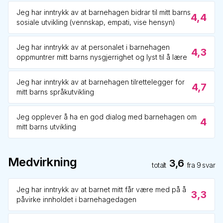
Jeg har inntrykk av at barnehagen bidrar til mitt barns
4,4
sosiale utvikling (vennskap, empati, vise hensyn)
Jeg har inntrykk av at personalet i barnehagen
4,3
oppmuntrer mitt barns nysgjerrighet og lyst til å lære
Jeg har inntrykk av at barnehagen tilrettelegger for
4,7
mitt barns språkutvikling
Jeg opplever å ha en god dialog med barnehagen om
4
mitt barns utvikling
Medvirkning
3,6
totalt
fra
9
svar
Jeg har inntrykk av at barnet mitt får være med på å
3,3
påvirke innholdet i barnehagedagen