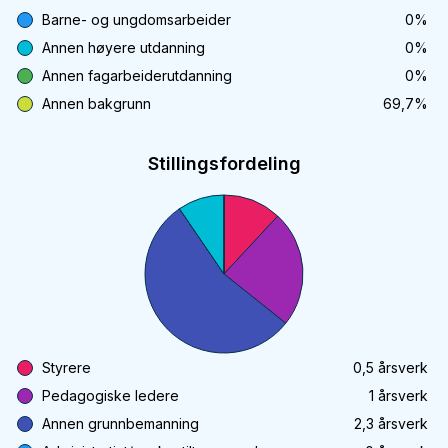
Barne- og ungdomsarbeider
0
%
Annen høyere utdanning
0
%
Annen fagarbeiderutdanning
0
%
Annen bakgrunn
69,7
%
Stillingsfordeling
Styrere
0,5
årsverk
Pedagogiske ledere
1
årsverk
Annen grunnbemanning
2,3
årsverk