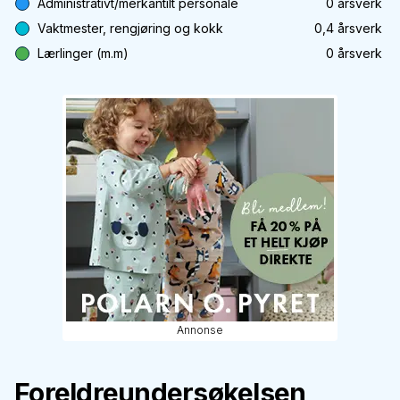
Administrativt/merkantilt personale
0
årsverk
Vaktmester, rengjøring og kokk
0,4
årsverk
Lærlinger (m.m)
0
årsverk
Annonse
Foreldreundersøkelsen