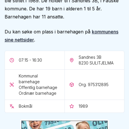
ble stiftet i 1989. De holder til i Sandnes 3B, i Fauske
kommune. De har 19 barn i alderen 1 til 5 år.
Barnehagen har 11 ansatte.
Du kan søke om plass i barnehagen på
kommunens
sine nettsider
.
Sandnes 3B
07:15 - 16:30
8230
SULITJELMA
Kommunal
barnehage
Org. 975312895
Offentlig barnehage
Ordinær barnehage
Bokmål
1989