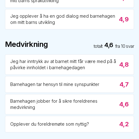
mitt barns språkutvikling
Jeg opplever å ha en god dialog med barnehagen
4,9
om mitt barns utvikling
Medvirkning
4,6
totalt
fra
10
svar
Jeg har inntrykk av at barnet mitt får være med på å
4,8
påvirke innholdet i barnehagedagen
4,7
Barnehagen tar hensyn til mine synspunkter
Barnehagen jobber for å sikre foreldrenes
4,6
medvirkning
4,2
Opplever du foreldremøte som nyttig?