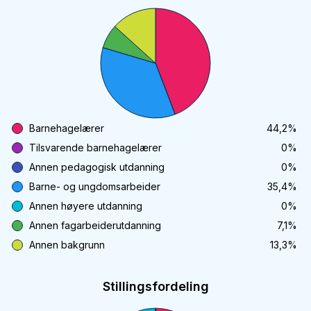
Barnehagelærer
44,2
%
Tilsvarende barnehagelærer
0
%
Annen pedagogisk utdanning
0
%
Barne- og ungdomsarbeider
35,4
%
Annen høyere utdanning
0
%
Annen fagarbeiderutdanning
7,1
%
Annen bakgrunn
13,3
%
Stillingsfordeling