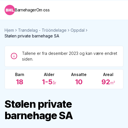
Barnehager
Om oss
Hjem
Trøndelag - Trööndelage
Oppdal
Stølen private barnehage SA
Tallene er fra desember 2023 og kan være endret
siden.
Barn
Alder
Ansatte
Areal
18
1-5
10
92
år
m²
Stølen private
barnehage SA