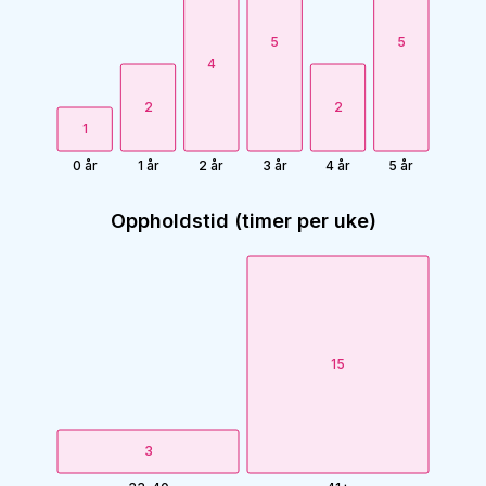
5
5
4
2
2
1
0 år
1 år
2 år
3 år
4 år
5 år
Oppholdstid (timer per uke)
15
3