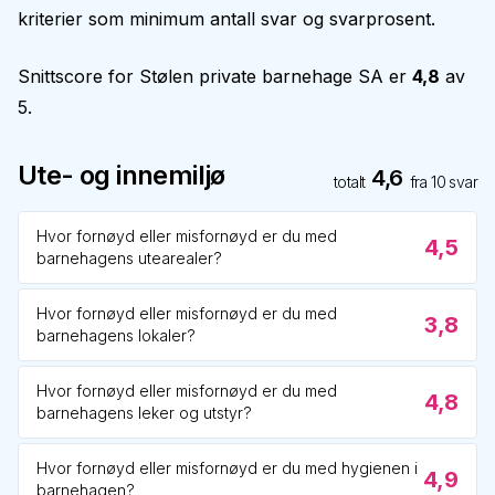
kriterier som minimum antall svar og svarprosent.
Snittscore for
Stølen private barnehage SA
er
4,8
av
5.
Ute- og innemiljø
4,6
totalt
fra
10
svar
Hvor fornøyd eller misfornøyd er du med
4,5
barnehagens utearealer?
Hvor fornøyd eller misfornøyd er du med
3,8
barnehagens lokaler?
Hvor fornøyd eller misfornøyd er du med
4,8
barnehagens leker og utstyr?
Hvor fornøyd eller misfornøyd er du med hygienen i
4,9
barnehagen?