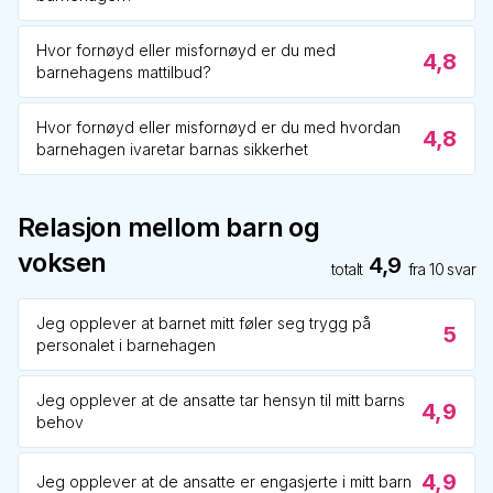
Hvor fornøyd eller misfornøyd er du med
4,8
barnehagens mattilbud?
Hvor fornøyd eller misfornøyd er du med hvordan
4,8
barnehagen ivaretar barnas sikkerhet
Relasjon mellom barn og
voksen
4,9
totalt
fra
10
svar
Jeg opplever at barnet mitt føler seg trygg på
5
personalet i barnehagen
Jeg opplever at de ansatte tar hensyn til mitt barns
4,9
behov
4,9
Jeg opplever at de ansatte er engasjerte i mitt barn