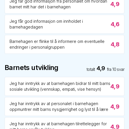
Jeg får god informasjon fra personalet om hvordan
4,9
barnet mitt har det i barnehagen
Jeg får god informasjon om innholdet i
4,6
barnehagedagen
Barnehagen er flinke til å informere om eventuelle
4,8
endringer i personalgruppen
Barnets utvikling
4,9
totalt
fra
10
svar
Jeg har inntrykk av at barnehagen bidrar til mitt barns
4,9
sosiale utvikling (vennskap, empati, vise hensyn)
Jeg har inntrykk av at personalet i barnehagen
4,9
oppmuntrer mitt barns nysgjerrighet og lyst til å lære
Jeg har inntrykk av at barnehagen tilrettelegger for
4,9