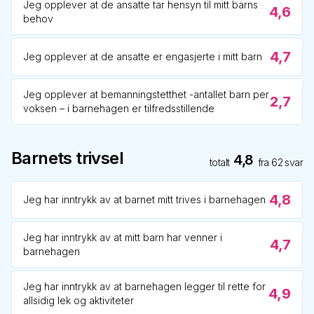
Jeg opplever at de ansatte tar hensyn til mitt barns
4,6
behov
4,7
Jeg opplever at de ansatte er engasjerte i mitt barn
Jeg opplever at bemanningstetthet -antallet barn per
2,7
voksen – i barnehagen er tilfredsstillende
Barnets trivsel
4,8
totalt
fra
62
svar
4,8
Jeg har inntrykk av at barnet mitt trives i barnehagen
Jeg har inntrykk av at mitt barn har venner i
4,7
barnehagen
Jeg har inntrykk av at barnehagen legger til rette for
4,9
allsidig lek og aktiviteter