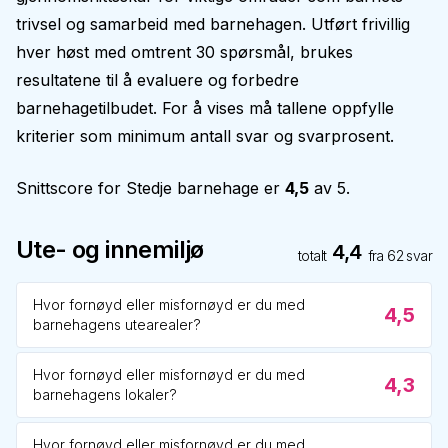
trivsel og samarbeid med barnehagen. Utført frivillig
hver høst med omtrent 30 spørsmål, brukes
resultatene til å evaluere og forbedre
barnehagetilbudet. For å vises må tallene oppfylle
kriterier som minimum antall svar og svarprosent.
Snittscore for
Stedje barnehage
er
4,5
av 5.
Ute- og innemiljø
4,4
totalt
fra
62
svar
Hvor fornøyd eller misfornøyd er du med
4,5
barnehagens utearealer?
Hvor fornøyd eller misfornøyd er du med
4,3
barnehagens lokaler?
Hvor fornøyd eller misfornøyd er du med