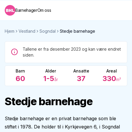
Barnehager
Om oss
Hjem
Vestland
Sogndal
Stedje barnehage
Tallene er fra desember 2023 og kan være endret
siden.
Barn
Alder
Ansatte
Areal
60
1-5
37
330
år
m²
Stedje barnehage
Stedje barnehage er en privat barnehage som ble
stiftet i 1978. De holder til i Kyrkjevegen 6, i Sogndal