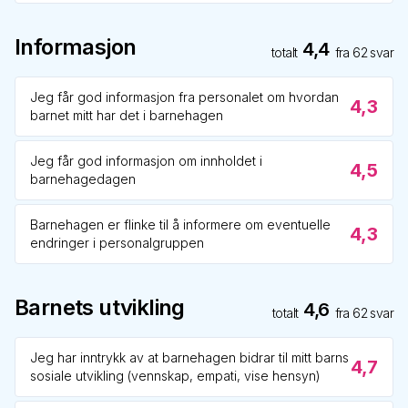
Informasjon
4,4
totalt
fra
62
svar
Jeg får god informasjon fra personalet om hvordan
4,3
barnet mitt har det i barnehagen
Jeg får god informasjon om innholdet i
4,5
barnehagedagen
Barnehagen er flinke til å informere om eventuelle
4,3
endringer i personalgruppen
Barnets utvikling
4,6
totalt
fra
62
svar
Jeg har inntrykk av at barnehagen bidrar til mitt barns
4,7
sosiale utvikling (vennskap, empati, vise hensyn)