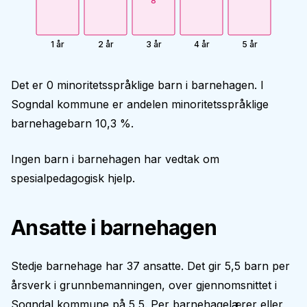
8
1 år
2 år
3 år
4 år
5 år
Det er 0 minoritetsspråklige barn i barnehagen. I
Sogndal kommune er andelen minoritetsspråklige
barnehagebarn 10,3 %.
Ingen barn i barnehagen har vedtak om
spesialpedagogisk hjelp.
Ansatte i barnehagen
Stedje barnehage har 37 ansatte. Det gir 5,5 barn per
årsverk i grunnbemanningen, over gjennomsnittet i
Sogndal kommune på 5,5. Per barnehagelærer eller