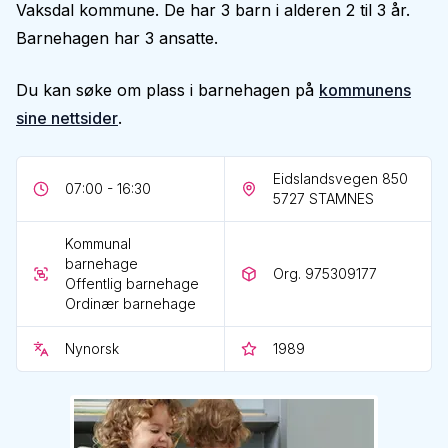
Vaksdal kommune. De har 3 barn i alderen 2 til 3 år.
Barnehagen har 3 ansatte.
Du kan søke om plass i barnehagen på
kommunens
sine nettsider
.
Eidslandsvegen 850
07:00 - 16:30
5727
STAMNES
Kommunal
barnehage
Org. 975309177
Offentlig barnehage
Ordinær barnehage
Nynorsk
1989