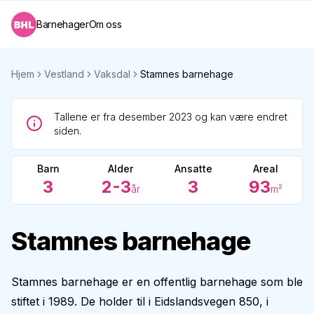
Barnehager
Om oss
Hjem
Vestland
Vaksdal
Stamnes barnehage
Tallene er fra desember 2023 og kan være endret
siden.
Barn
Alder
Ansatte
Areal
3
2-3
3
93
år
m²
Stamnes barnehage
Stamnes barnehage er en offentlig barnehage som ble
stiftet i 1989. De holder til i Eidslandsvegen 850, i