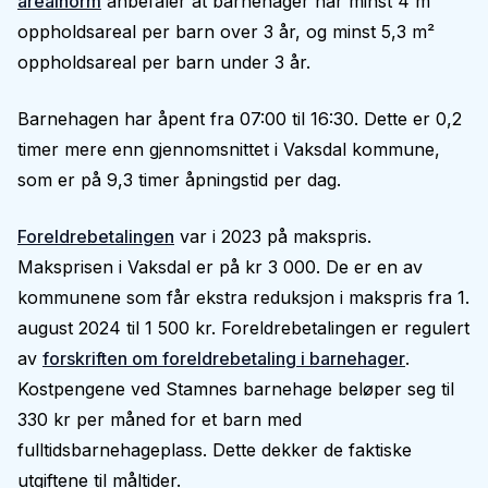
arealnorm
anbefaler at barnehager har minst 4 m²
oppholdsareal per barn over 3 år, og minst 5,3 m²
oppholdsareal per barn under 3 år.
Barnehagen har åpent fra 07:00 til 16:30. Dette er 0,2
timer mere enn gjennomsnittet i Vaksdal kommune,
som er på 9,3 timer åpningstid per dag.
Foreldrebetalingen
var i 2023 på makspris.
Maksprisen i Vaksdal er på kr 3 000. De er en av
kommunene som får ekstra reduksjon i makspris fra 1.
august 2024 til 1 500 kr. Foreldrebetalingen er regulert
av
forskriften om foreldrebetaling i barnehager
.
Kostpengene ved Stamnes barnehage beløper seg til
330 kr per måned for et barn med
fulltidsbarnehageplass. Dette dekker de faktiske
utgiftene til måltider.