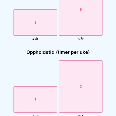
6
3
4 år
5 år
Oppholdstid (timer per uke)
2
1
25-32
41+