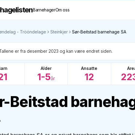
hagelisten
Barnehager
Om oss
øndelag - Trööndelage
Steinkjer
Sør-Beitstad barnehage SA
Tallene er fra desember 2023 og kan være endret siden.
Barn
Alder
Ansatte
Are
21
1-5
12
22
år
r-Beitstad barneha
A