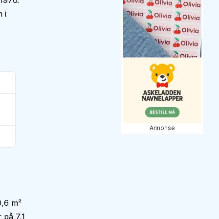
 1976.
 i
Annonse
0,6 m²
 på 7,1