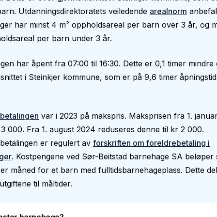
arn. Utdanningsdirektoratets veiledende
arealnorm
anbefal
er har minst 4 m² oppholdsareal per barn over 3 år, og m
ldsareal per barn under 3 år.
en har åpent fra 07:00 til 16:30. Dette er 0,1 timer mindre
nittet i Steinkjer kommune, som er på 9,6 timer åpningstid
betalingen
var i 2023 på makspris. Maksprisen fra 1. janua
 3 000. Fra 1. august 2024 reduseres denne til kr 2 000.
betalingen er regulert av
forskriften om foreldrebetaling i
ger
. Kostpengene ved Sør-Beitstad barnehage SA beløper s
er måned for et barn med fulltidsbarnehageplass. Dette de
utgiftene til måltider.