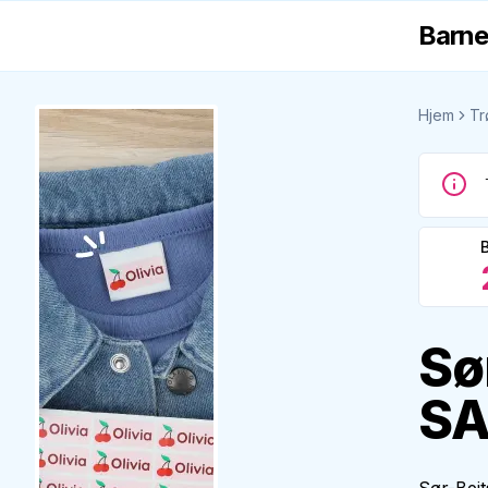
Barne
Hjem
Tr
Sø
S