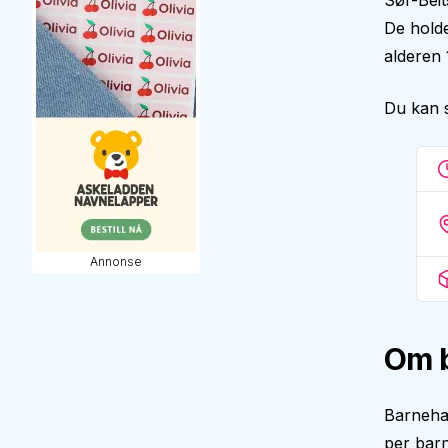
Sør-Beit
De holde
alderen 
Du kan 
Annonse
Om 
Barneha
per barn