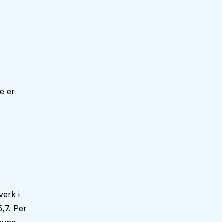
e er
verk i
,7. Per