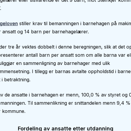
elærer eller tilsvarende er det 9 barn, mot Steinkjer ko
.
geloven
stiller krav til bemanningen i barnehagen på makim
 ansatt og 14 barn per barnehagelærer.
er tre år vektes dobbelt i denne beregningen, slik at det op
epresenterer antall barn per ansatt som om alle barna var el
liggjør en sammenligning av barnehager med ulik
mmensetning. I tillegg er barnas avtalte oppholdstid i bar
 i betraktning.
v de ansatte i barnehagen er menn, 100,0 % av styret og 
manningen. Til sammenlikning er snittandelen menn 9,4 % 
er kommune.
Fordeling av ansatte etter utdanning