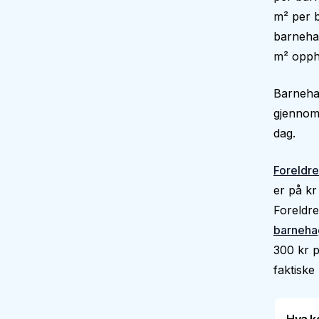
m² per b
barnehag
m² oppho
Barnehag
gjennoms
dag.
Foreldre
er på kr
Foreldre
barneha
300 kr p
faktiske 