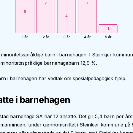
7
7
5
4
1
1 år
2 år
3 år
4 år
5 år
 minoritetsspråklige barn i barnehagen. I Steinkjer kommun
minoritetsspråklige barnehagebarn 12,9 %.
rn i barnehagen har vedtak om spesialpedagogisk hjelp.
tte i barnehagen
stad barnehage SA har 12 ansatte. Det gir 5,4 barn per års
manningen, under gjennomsnittet i Steinkjer kommune på 5