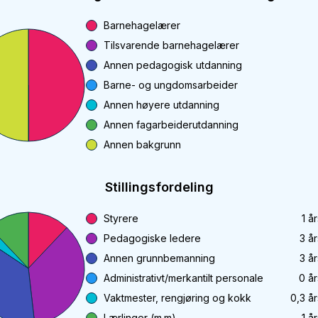
Barnehagelærer
Tilsvarende barnehagelærer
Annen pedagogisk utdanning
Barne- og ungdomsarbeider
Annen høyere utdanning
Annen fagarbeiderutdanning
Annen bakgrunn
Stillingsfordeling
Styrere
1
år
Pedagogiske ledere
3
år
Annen grunnbemanning
3
år
Administrativt/merkantilt personale
0
år
Vaktmester, rengjøring og kokk
0,3
år
Lærlinger (m.m)
1
år