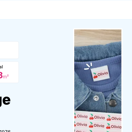
al
3
m²
ge