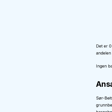
Det er 0
andelen 
Ingen ba
Ansa
Sør-Beit
grunnbe