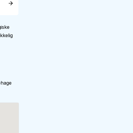
giske
kkelig
ehage