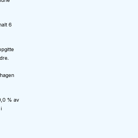
mmune
alt 6
pgitte
dre.
nehagen
0,0 % av
i