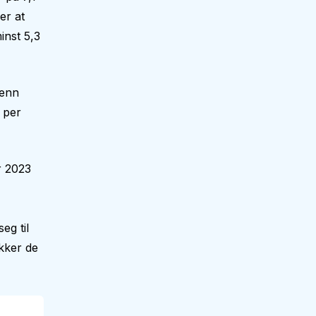
er at
inst 5,3
 enn
 per
r 2023
eg til
kker de