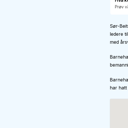
Hva k
Prøv vå
Sør-Beit
ledere t
med årsv
Barneha
bemann
Barneha
har hatt