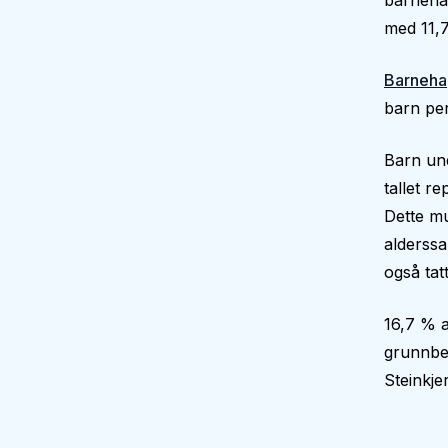
barnehag
med 11,7
Barneha
barn per
Barn und
tallet r
Dette mu
alderssa
også tatt
16,7 % a
grunnbe
Steinkj