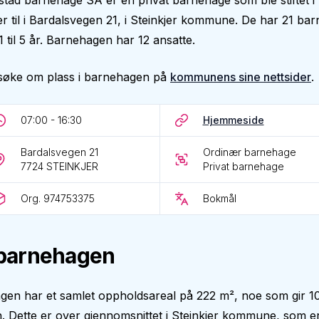
stad barnehage SA er en privat barnehage som ble stiftet i
r til i Bardalsvegen 21, i Steinkjer kommune. De har 21 barn
1 til 5 år. Barnehagen har 12 ansatte.
søke om plass i barnehagen på
kommunens sine nettsider
.
07:00 - 16:30
Hjemmeside
Bardalsvegen 21
Ordinær barnehage
7724
STEINKJER
Privat barnehage
Org. 974753375
Bokmål
barnehagen
gen har et samlet oppholdsareal på 222 m², noe som gir 1
. Dette er over gjennomsnittet i Steinkjer kommune, som er