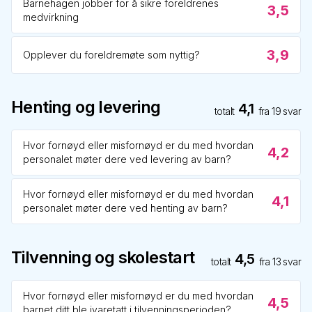
Barnehagen jobber for å sikre foreldrenes
3,5
medvirkning
3,9
Opplever du foreldremøte som nyttig?
Henting og levering
4,1
totalt
fra
19
svar
Hvor fornøyd eller misfornøyd er du med hvordan
4,2
personalet møter dere ved levering av barn?
Hvor fornøyd eller misfornøyd er du med hvordan
4,1
personalet møter dere ved henting av barn?
Tilvenning og skolestart
4,5
totalt
fra
13
svar
Hvor fornøyd eller misfornøyd er du med hvordan
4,5
barnet ditt ble ivaretatt i tilvenningsperioden?