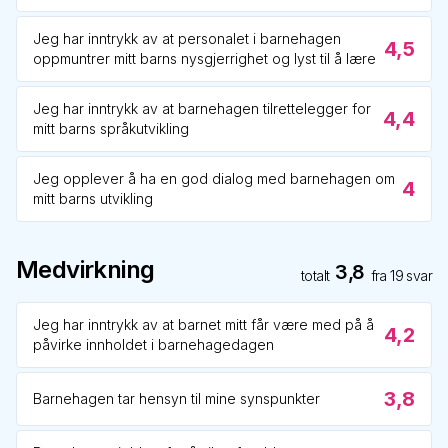
Jeg har inntrykk av at personalet i barnehagen
4,5
oppmuntrer mitt barns nysgjerrighet og lyst til å lære
Jeg har inntrykk av at barnehagen tilrettelegger for
4,4
mitt barns språkutvikling
Jeg opplever å ha en god dialog med barnehagen om
4
mitt barns utvikling
Medvirkning
3,8
totalt
fra
19
svar
Jeg har inntrykk av at barnet mitt får være med på å
4,2
påvirke innholdet i barnehagedagen
3,8
Barnehagen tar hensyn til mine synspunkter