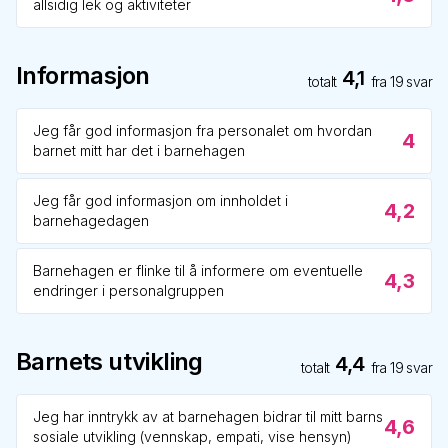
allsidig lek og aktiviteter
Informasjon
4,1
totalt
fra
19
svar
Jeg får god informasjon fra personalet om hvordan
4
barnet mitt har det i barnehagen
Jeg får god informasjon om innholdet i
4,2
barnehagedagen
Barnehagen er flinke til å informere om eventuelle
4,3
endringer i personalgruppen
Barnets utvikling
4,4
totalt
fra
19
svar
Jeg har inntrykk av at barnehagen bidrar til mitt barns
4,6
sosiale utvikling (vennskap, empati, vise hensyn)