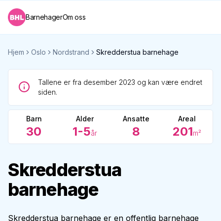
Barnehager
Om oss
Hjem
Oslo
Nordstrand
Skredderstua barnehage
Tallene er fra desember 2023 og kan være endret
siden.
Barn
Alder
Ansatte
Areal
30
1-5
8
201
år
m²
Skredderstua
barnehage
Skredderstua barnehage er en offentlig barnehage