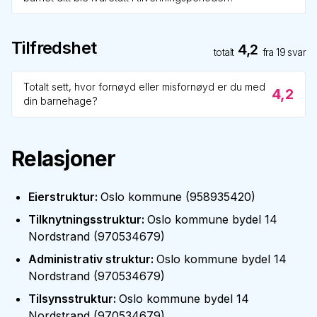
Tilfredshet
4,2
totalt
fra
19
svar
Totalt sett, hvor fornøyd eller misfornøyd er du med
4,2
din barnehage?
Relasjoner
Eierstruktur
:
Oslo kommune
(
958935420
)
Tilknytningsstruktur
:
Oslo kommune bydel 14
Nordstrand
(
970534679
)
Administrativ struktur
:
Oslo kommune bydel 14
Nordstrand
(
970534679
)
Tilsynsstruktur
:
Oslo kommune bydel 14
Nordstrand
(
970534679
)