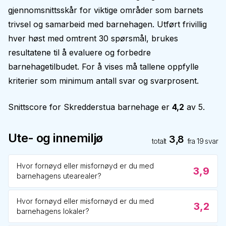
gjennomsnittsskår for viktige områder som barnets
trivsel og samarbeid med barnehagen. Utført frivillig
hver høst med omtrent 30 spørsmål, brukes
resultatene til å evaluere og forbedre
barnehagetilbudet. For å vises må tallene oppfylle
kriterier som minimum antall svar og svarprosent.
Snittscore for
Skredderstua barnehage
er
4,2
av 5.
Ute- og innemiljø
3,8
totalt
fra
19
svar
Hvor fornøyd eller misfornøyd er du med
3,9
barnehagens utearealer?
Hvor fornøyd eller misfornøyd er du med
3,2
barnehagens lokaler?