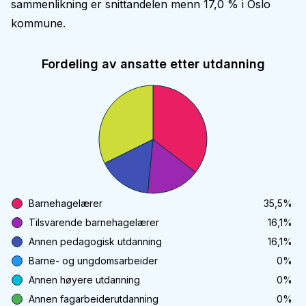
sammenlikning er snittandelen menn 17,0 % i Oslo
kommune.
Fordeling av ansatte etter utdanning
Barnehagelærer
35,5
%
Tilsvarende barnehagelærer
16,1
%
Annen pedagogisk utdanning
16,1
%
Barne- og ungdomsarbeider
0
%
Annen høyere utdanning
0
%
Annen fagarbeiderutdanning
0
%