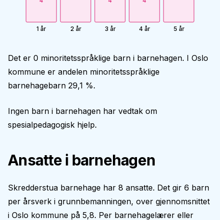
4
4
4
1 år
2 år
3 år
4 år
5 år
Det er 0 minoritetsspråklige barn i barnehagen. I Oslo
kommune er andelen minoritetsspråklige
barnehagebarn 29,1 %.
Ingen barn i barnehagen har vedtak om
spesialpedagogisk hjelp.
Ansatte i barnehagen
Skredderstua barnehage har 8 ansatte. Det gir 6 barn
per årsverk i grunnbemanningen, over gjennomsnittet
i Oslo kommune på 5,8. Per barnehagelærer eller