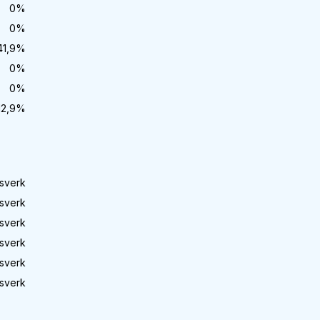
0
%
0
%
41,9
%
0
%
0
%
12,9
%
sverk
sverk
sverk
sverk
sverk
sverk