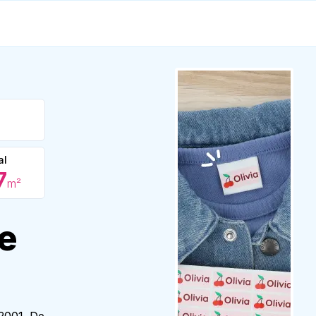
al
7
m²
e