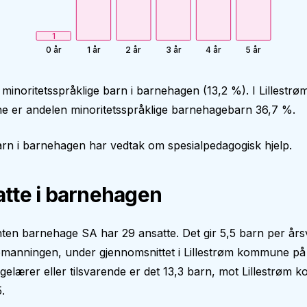
1
0 år
1 år
2 år
3 år
4 år
5 år
 minoritetsspråklige barn i barnehagen (13,2 %). I Lillestrø
 er andelen minoritetsspråklige barnehagebarn 36,7 %.
rn i barnehagen har vedtak om spesialpedagogisk hjelp.
tte i barnehagen
en barnehage SA har 29 ansatte. Det gir 5,5 barn per årsv
manningen, under gjennomsnittet i Lillestrøm kommune på 
elærer eller tilsvarende er det 13,3 barn, mot Lillestrøm
.