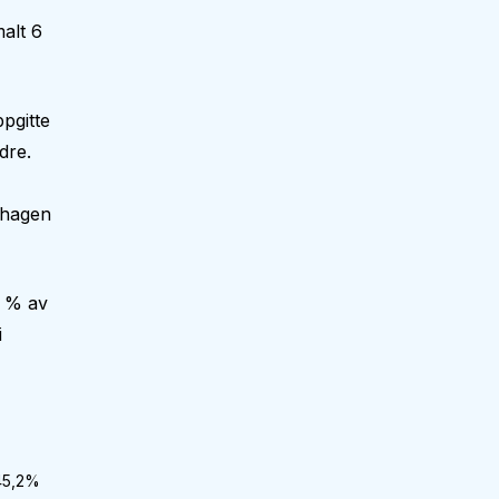
alt 6
pgitte
dre.
nehagen
8 % av
i
45,2
%