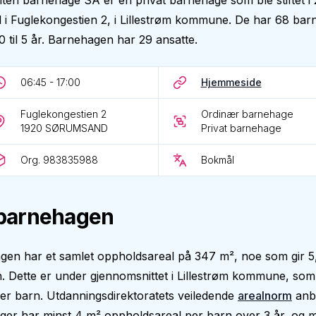
en barnehage SA er en privat barnehage som ble stiftet i 
il i Fuglekongestien 2, i Lillestrøm kommune. De har 68 barn
0 til 5 år. Barnehagen har 29 ansatte.
06:45 - 17:00
Hjemmeside
Fuglekongestien 2
Ordinær barnehage
1920
SØRUMSAND
Privat barnehage
Org. 983835988
Bokmål
barnehagen
gen har et samlet oppholdsareal på 347 m², noe som gir 5
. Dette er under gjennomsnittet i Lillestrøm kommune, som
er barn. Utdanningsdirektoratets veiledende
arealnorm
anbe
er har minst 4 m² oppholdsareal per barn over 3 år, og m