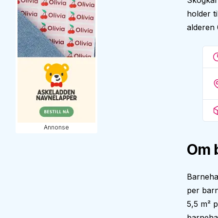
Skogkant
holder t
alderen 
Annonse
Om 
Barneha
per barn
5,5 m² p
barnehag