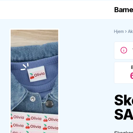
Barne
Hjem
Ak
Sk
S