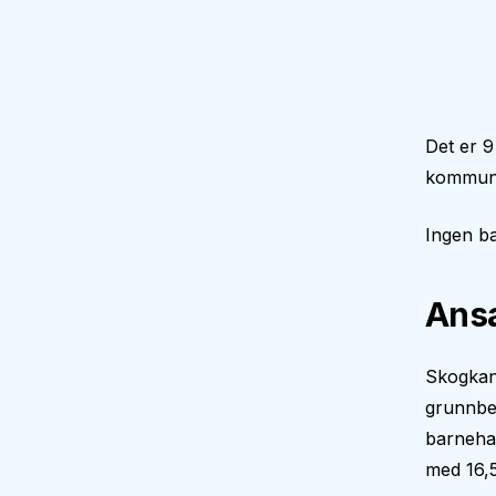
Det er 9
kommune
Ingen ba
Ansa
Skogkant
grunnbe
barnehag
med 16,5