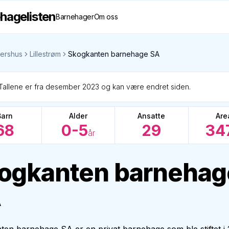
hagelisten
Barnehager
Om oss
ershus
Lillestrøm
Skogkanten barnehage SA
Tallene er fra desember 2023 og kan være endret siden.
Barn
Alder
Ansatte
Are
68
0-5
29
34
år
ogkanten barnehag
A