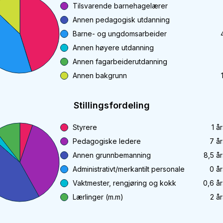
Tilsvarende barnehagelærer
Annen pedagogisk utdanning
Barne- og ungdomsarbeider
Annen høyere utdanning
Annen fagarbeiderutdanning
Annen bakgrunn
Stillingsfordeling
Styrere
1
år
Pedagogiske ledere
7
år
Annen grunnbemanning
8,5
år
Administrativt/merkantilt personale
0
år
Vaktmester, rengjøring og kokk
0,6
år
Lærlinger (m.m)
2
år