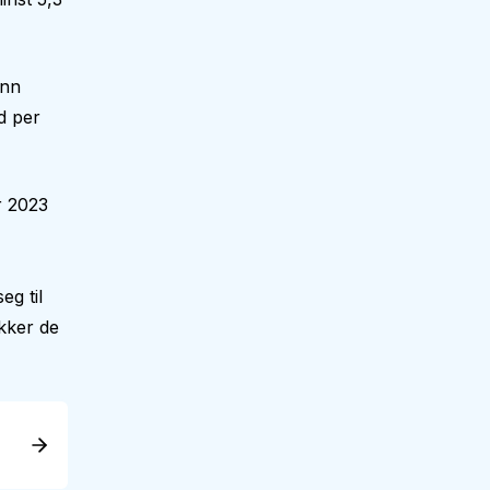
enn
d per
r 2023
g til
kker de