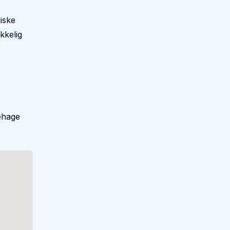
iske
kkelig
ehage