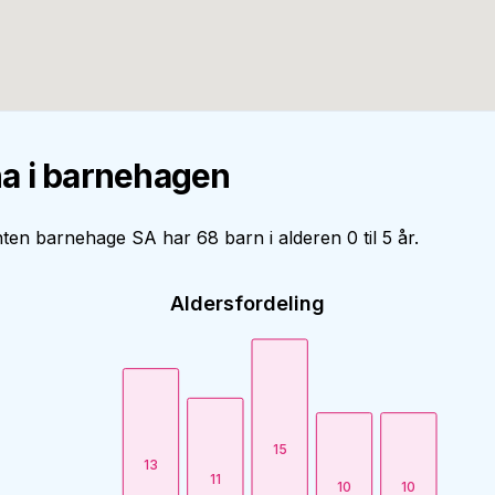
a i barnehagen
en barnehage SA har 68 barn i alderen 0 til 5 år.
Aldersfordeling
15
13
11
10
10