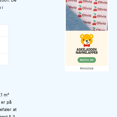
2001. De
 i
Annonse
,1 m²
 er på
faler at
inst 5,3