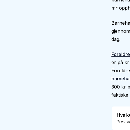
m² oppho
Barnehag
gjennoms
dag.
Foreldre
er på kr
Foreldre
barneha
300 kr p
faktiske 
Hva k
Prøv vå