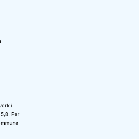
m
erk i
5,8. Per
 kommune