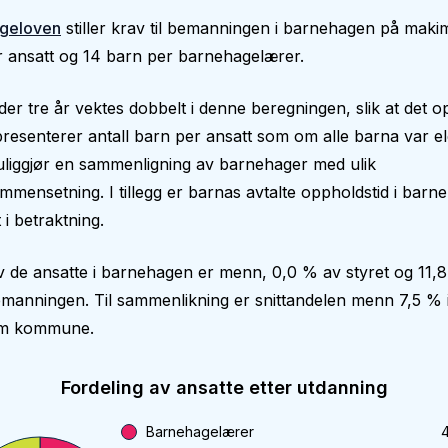
geloven
stiller krav til bemanningen i barnehagen på makim
 ansatt og 14 barn per barnehagelærer.
er tre år vektes dobbelt i denne beregningen, slik at det op
epresenterer antall barn per ansatt som om alle barna var el
liggjør en sammenligning av barnehager med ulik
mmensetning. I tillegg er barnas avtalte oppholdstid i bar
 i betraktning.
v de ansatte i barnehagen er menn, 0,0 % av styret og 11,
manningen. Til sammenlikning er snittandelen menn 7,5 % 
røm kommune.
Fordeling av ansatte etter utdanning
Barnehagelærer