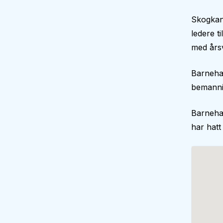
Skogkant
ledere t
med årsv
Barneha
bemann
Barneha
har hatt