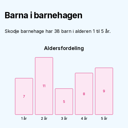
Barna i barnehagen
Skodje barnehage har 38 barn i alderen 1 til 5 år.
Aldersfordeling
11
9
8
7
5
1 år
2 år
3 år
4 år
5 år