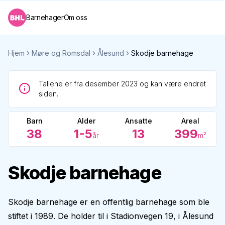
Barnehager
Om oss
Hjem
Møre og Romsdal
Ålesund
Skodje barnehage
Tallene er fra desember 2023 og kan være endret
siden.
Barn
Alder
Ansatte
Areal
38
1-5
13
399
år
m²
Skodje barnehage
Skodje barnehage er en offentlig barnehage som ble
stiftet i 1989. De holder til i Stadionvegen 19, i Ålesund