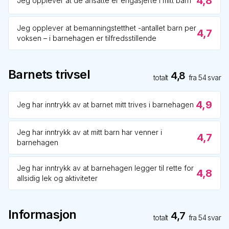
4,8
Jeg opplever at de ansatte er engasjerte i mitt barn
Jeg opplever at bemanningstetthet -antallet barn per
4,7
voksen – i barnehagen er tilfredsstillende
Barnets trivsel
4,8
totalt
fra
54
svar
4,9
Jeg har inntrykk av at barnet mitt trives i barnehagen
Jeg har inntrykk av at mitt barn har venner i
4,7
barnehagen
Jeg har inntrykk av at barnehagen legger til rette for
4,8
allsidig lek og aktiviteter
Informasjon
4,7
totalt
fra
54
svar