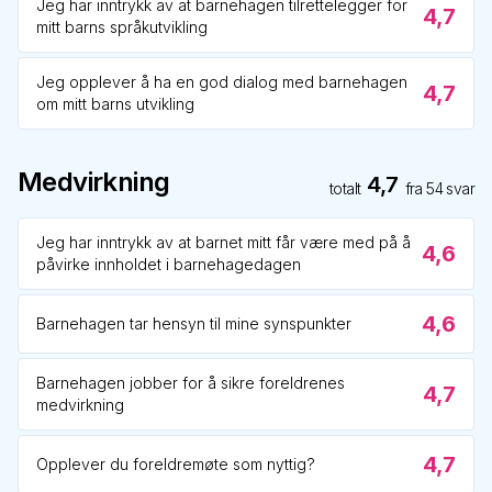
Jeg har inntrykk av at barnehagen tilrettelegger for
4,7
mitt barns språkutvikling
Jeg opplever å ha en god dialog med barnehagen
4,7
om mitt barns utvikling
Medvirkning
4,7
totalt
fra
54
svar
Jeg har inntrykk av at barnet mitt får være med på å
4,6
påvirke innholdet i barnehagedagen
4,6
Barnehagen tar hensyn til mine synspunkter
Barnehagen jobber for å sikre foreldrenes
4,7
medvirkning
4,7
Opplever du foreldremøte som nyttig?