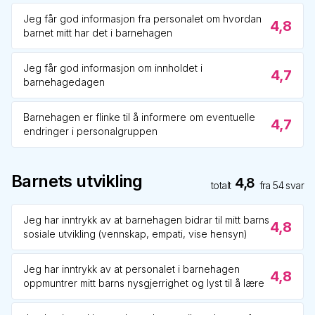
Jeg får god informasjon fra personalet om hvordan
4,8
barnet mitt har det i barnehagen
Jeg får god informasjon om innholdet i
4,7
barnehagedagen
Barnehagen er flinke til å informere om eventuelle
4,7
endringer i personalgruppen
Barnets utvikling
4,8
totalt
fra
54
svar
Jeg har inntrykk av at barnehagen bidrar til mitt barns
4,8
sosiale utvikling (vennskap, empati, vise hensyn)
Jeg har inntrykk av at personalet i barnehagen
4,8
oppmuntrer mitt barns nysgjerrighet og lyst til å lære