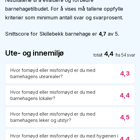
resultatene til å evaluere og forbedre
barnehagetilbudet. For å vises må tallene oppfylle
kriterier som minimum antall svar og svarprosent.
Snittscore for
Skillebekk barnehage
er
4,7
av 5.
Ute- og innemiljø
4,4
totalt
fra
54
svar
Hvor fornøyd eller misfornøyd er du med
4,3
barnehagens utearealer?
Hvor fornøyd eller misfornøyd er du med
4,4
barnehagens lokaler?
Hvor fornøyd eller misfornøyd er du med
4,5
barnehagens leker og utstyr?
Hvor fornøyd eller misfornøyd er du med hygienen i
4,4