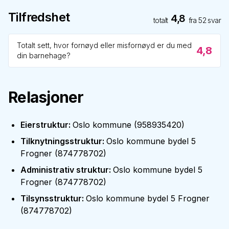
Tilfredshet
4,8
totalt
fra
52
svar
Totalt sett, hvor fornøyd eller misfornøyd er du med
4,8
din barnehage?
Relasjoner
Eierstruktur
:
Oslo kommune
(
958935420
)
Tilknytningsstruktur
:
Oslo kommune bydel 5
Frogner
(
874778702
)
Administrativ struktur
:
Oslo kommune bydel 5
Frogner
(
874778702
)
Tilsynsstruktur
:
Oslo kommune bydel 5 Frogner
(
874778702
)