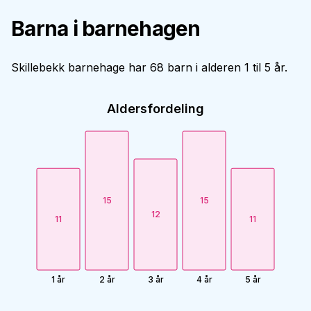
Barna i barnehagen
Skillebekk barnehage har 68 barn i alderen 1 til 5 år.
Aldersfordeling
15
15
12
11
11
1 år
2 år
3 år
4 år
5 år