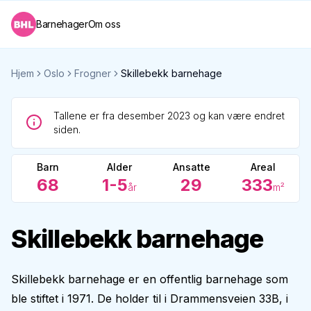
Barnehager
Om oss
Hjem
Oslo
Frogner
Skillebekk barnehage
Tallene er fra desember 2023 og kan være endret
siden.
Barn
Alder
Ansatte
Areal
68
1-5
29
333
år
m²
Skillebekk barnehage
Skillebekk barnehage er en offentlig barnehage som
ble stiftet i 1971. De holder til i Drammensveien 33B, i