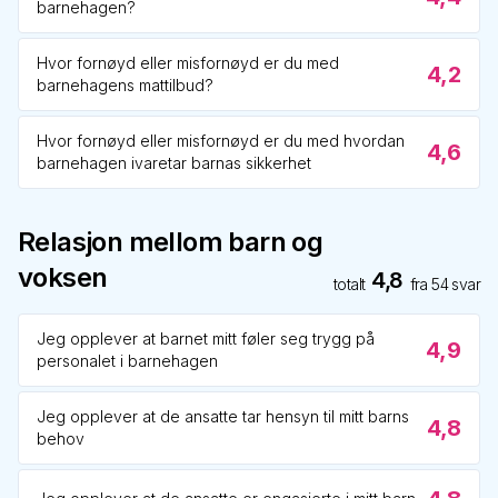
barnehagen?
Hvor fornøyd eller misfornøyd er du med
4,2
barnehagens mattilbud?
Hvor fornøyd eller misfornøyd er du med hvordan
4,6
barnehagen ivaretar barnas sikkerhet
Relasjon mellom barn og
voksen
4,8
totalt
fra
54
svar
Jeg opplever at barnet mitt føler seg trygg på
4,9
personalet i barnehagen
Jeg opplever at de ansatte tar hensyn til mitt barns
4,8
behov