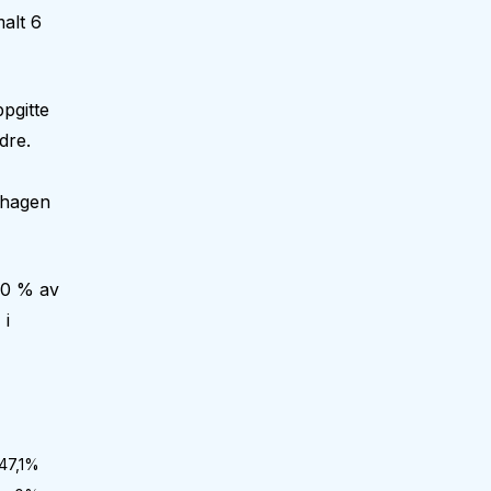
alt 6
pgitte
dre.
nehagen
,0 % av
 i
47,1
%