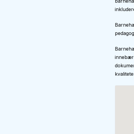
barnehag
inkluder
Barnehag
pedagogi
Barnehag
innebære
dokument
kvalitet