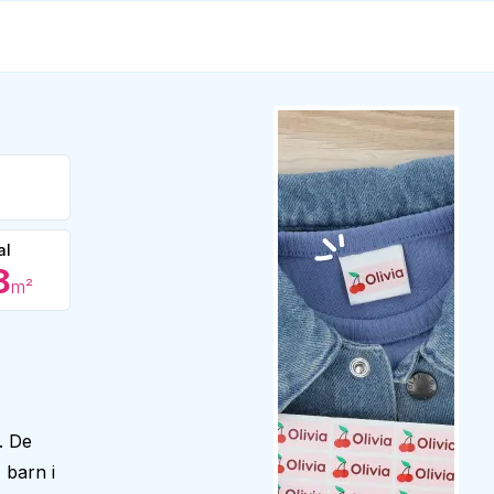
al
8
m²
. De
 barn i