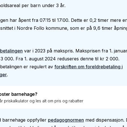
ldsareal per barn under 3 år.
en har åpent fra 07:15 til 17:00. Dette er 0,2 timer mere e
nittet i Nordre Follo kommune, som er på 9,6 timer åpning
betalingen
var i 2023 på makspris. Maksprisen fra 1. janua
 3 000. Fra 1. august 2024 reduseres denne til kr 2 000.
betalingen er regulert av
forskriften om foreldrebetaling i
ger
.
oster barnehage?
r priskalkulator og les alt om pris og rabatter
d barnehage oppfyller
pedagognormen
med dispensasjon. D