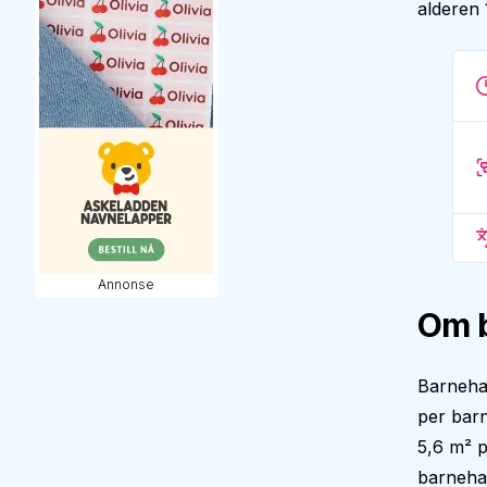
alderen 
Annonse
Om 
Barneha
per barn
5,6 m² p
barnehag