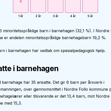
9
1 år
2 år
3 år
4 år
5 år
6 minoritetsspråklige barn i barnehagen (32,1 %). I Nordre 
 er andelen minoritetsspråklige barnehagebarn 19,2 %.
rn i barnehagen har vedtak om spesialpedagogisk hjelp.
tte i barnehagen
 barnehage har 35 ansatte. Det gir 6 barn per årsverk i
manningen, over gjennomsnittet i Nordre Follo kommune p
ehagelærer eller tilsvarende er det 13,4 barn, mot Nordre 
 med 15,3.