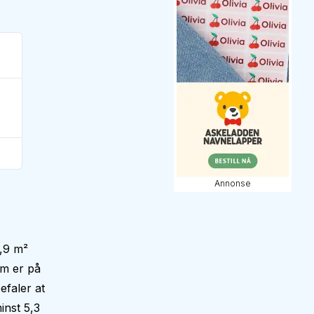
Annonse
,9 m²
om er på
faler at
inst 5,3