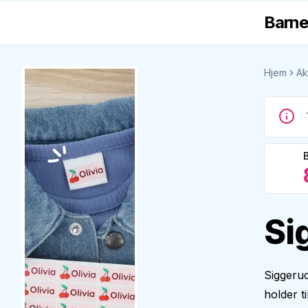
Barne
Hjem
Ak
Si
Siggerud
holder t