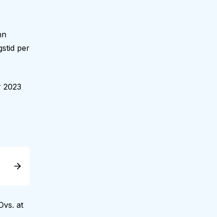
nn
stid per
r 2023
vs. at