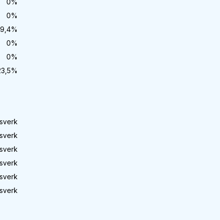
0
%
0
%
9,4
%
0
%
0
%
23,5
%
sverk
sverk
sverk
sverk
sverk
sverk