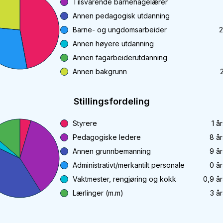
Tilsvarende barnehagelærer
Annen pedagogisk utdanning
Barne- og ungdomsarbeider
2
Annen høyere utdanning
Annen fagarbeiderutdanning
Annen bakgrunn
Stillingsfordeling
Styrere
1
år
Pedagogiske ledere
8
år
Annen grunnbemanning
9
år
Administrativt/merkantilt personale
0
år
Vaktmester, rengjøring og kokk
0,9
år
Lærlinger (m.m)
3
år