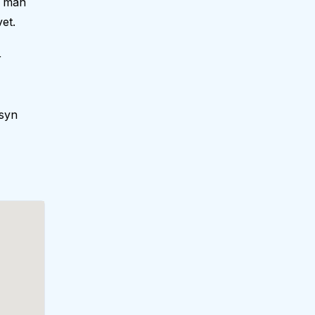
r man
et.
r
lsyn