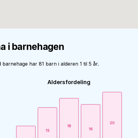
a i barnehagen
 barnehage har 81 barn i alderen 1 til 5 år.
Aldersfordeling
20
18
16
15