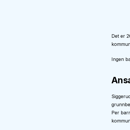
Det er 2
kommune
Ingen ba
Ansa
Siggerud
grunnbe
Per barn
kommune