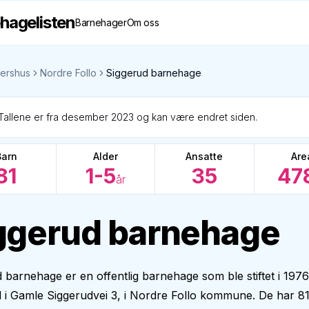
hagelisten
Barnehager
Om oss
ershus
Nordre Follo
Siggerud barnehage
Tallene er fra desember 2023 og kan være endret siden.
Barn
Alder
Ansatte
Are
81
1-5
35
47
år
ggerud barnehage
 barnehage er en offentlig barnehage som ble stiftet i 1976
il i Gamle Siggerudvei 3, i Nordre Follo kommune. De har 81