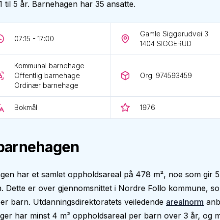
1 til 5 år. Barnehagen har 35 ansatte.
Gamle Siggerudvei 3
07:15 - 17:00
1404
SIGGERUD
Kommunal barnehage
Offentlig barnehage
Org. 974593459
Ordinær barnehage
Bokmål
1976
barnehagen
gen har et samlet oppholdsareal på 478 m², noe som gir 5
. Dette er over gjennomsnittet i Nordre Follo kommune, s
er barn. Utdanningsdirektoratets veiledende
arealnorm
anbe
er har minst 4 m² oppholdsareal per barn over 3 år, og m