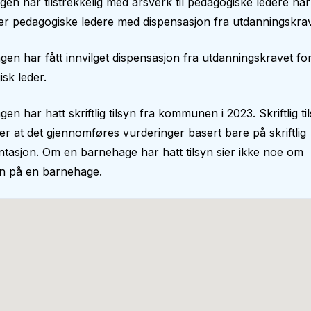
en har tilstrekkelig med årsverk til pedagogiske ledere nå
er pedagogiske ledere med dispensasjon fra utdanningskrav
en har fått innvilget dispensasjon fra utdanningskravet fo
sk leder.
en har hatt skriftlig tilsyn fra kommunen i 2023. Skriftlig ti
r at det gjennomføres vurderinger basert bare på skriftlig
asjon. Om en barnehage har hatt tilsyn sier ikke noe om
en på en barnehage.