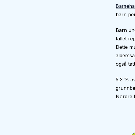
Barneha
barn per
Barn und
tallet r
Dette mu
alderssa
også tatt
5,3 % av
grunnbe
Nordre 