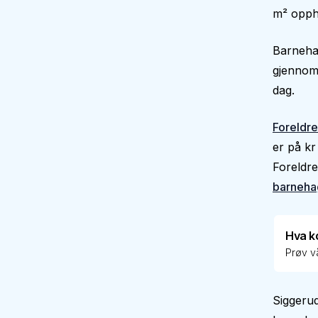
m² oppho
Barnehag
gjennoms
dag.
Foreldre
er på kr
Foreldre
barneha
Hva k
Prøv vå
Siggeru