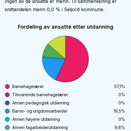
Ingen av de ansatte er menn. Til sammenlikning er
snittandelen menn 0,0 % i Seljord kommune.
Fordeling av ansatte etter utdanning
Barnehagelærer
57,1
%
Tilsvarende barnehagelærer
0
%
Annen pedagogisk utdanning
0
%
Barne- og ungdomsarbeider
19,5
%
Annen høyere utdanning
0
%
Annen fagarbeiderutdanning
9,8
%