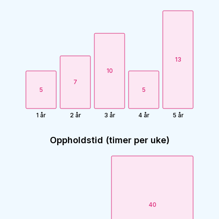
13
10
7
5
5
1 år
2 år
3 år
4 år
5 år
Oppholdstid (timer per uke)
40