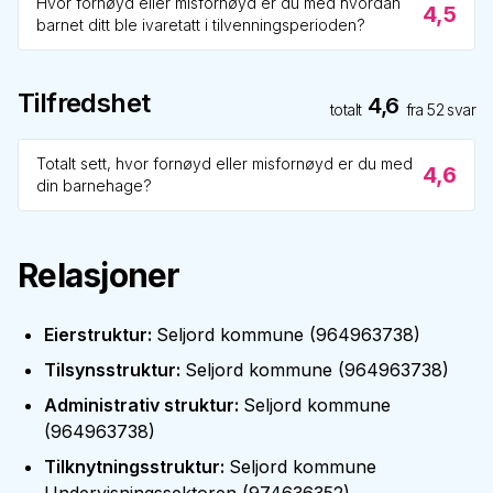
Hvor fornøyd eller misfornøyd er du med hvordan
4,5
barnet ditt ble ivaretatt i tilvenningsperioden?
Tilfredshet
4,6
totalt
fra
52
svar
Totalt sett, hvor fornøyd eller misfornøyd er du med
4,6
din barnehage?
Relasjoner
Eierstruktur
:
Seljord kommune
(
964963738
)
Tilsynsstruktur
:
Seljord kommune
(
964963738
)
Administrativ struktur
:
Seljord kommune
(
964963738
)
Tilknytningsstruktur
:
Seljord kommune