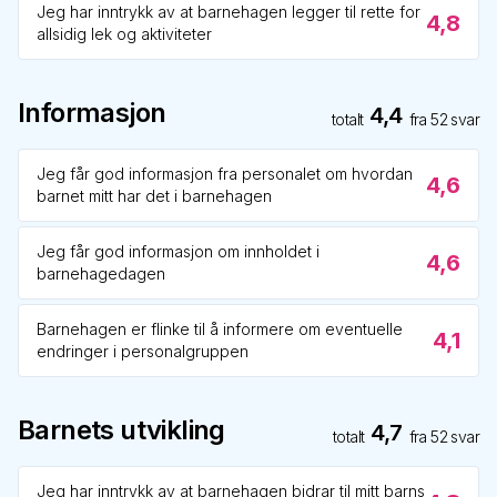
Jeg har inntrykk av at barnehagen legger til rette for
4,8
allsidig lek og aktiviteter
Informasjon
4,4
totalt
fra
52
svar
Jeg får god informasjon fra personalet om hvordan
4,6
barnet mitt har det i barnehagen
Jeg får god informasjon om innholdet i
4,6
barnehagedagen
Barnehagen er flinke til å informere om eventuelle
4,1
endringer i personalgruppen
Barnets utvikling
4,7
totalt
fra
52
svar
Jeg har inntrykk av at barnehagen bidrar til mitt barns