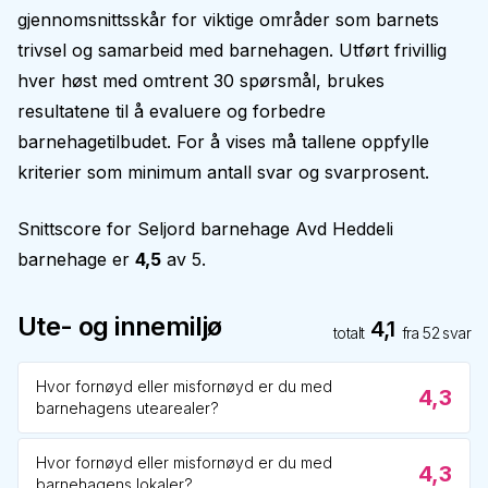
gjennomsnittsskår for viktige områder som barnets
trivsel og samarbeid med barnehagen. Utført frivillig
hver høst med omtrent 30 spørsmål, brukes
resultatene til å evaluere og forbedre
barnehagetilbudet. For å vises må tallene oppfylle
kriterier som minimum antall svar og svarprosent.
Snittscore for
Seljord barnehage Avd Heddeli
barnehage
er
4,5
av 5.
Ute- og innemiljø
4,1
totalt
fra
52
svar
Hvor fornøyd eller misfornøyd er du med
4,3
barnehagens utearealer?
Hvor fornøyd eller misfornøyd er du med
4,3
barnehagens lokaler?