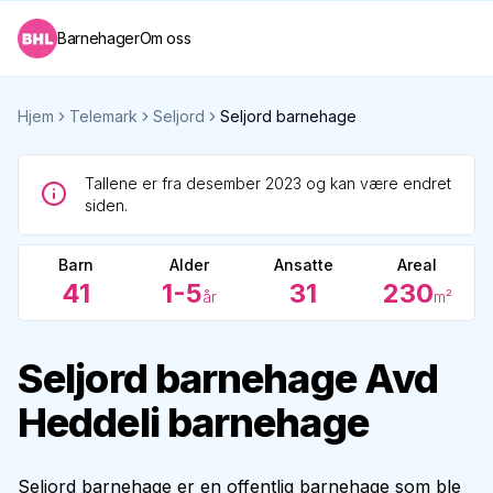
Barnehager
Om oss
Hjem
Telemark
Seljord
Seljord barnehage
Tallene er fra desember 2023 og kan være endret
siden.
Barn
Alder
Ansatte
Areal
41
1-5
31
230
år
m²
Seljord barnehage Avd
Heddeli barnehage
Seljord barnehage er en offentlig barnehage som ble