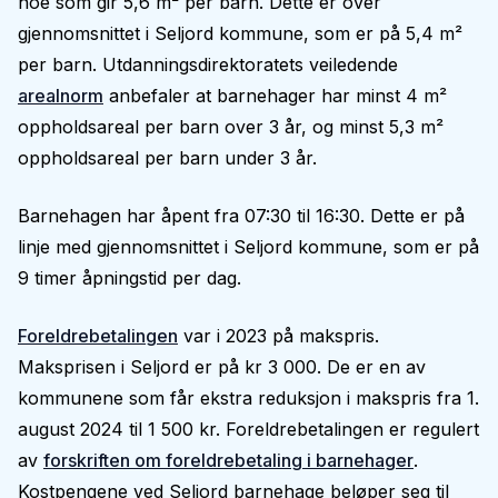
noe som gir 5,6 m² per barn. Dette er over
gjennomsnittet i Seljord kommune, som er på 5,4 m²
per barn. Utdanningsdirektoratets veiledende
arealnorm
anbefaler at barnehager har minst 4 m²
oppholdsareal per barn over 3 år, og minst 5,3 m²
oppholdsareal per barn under 3 år.
Barnehagen har åpent fra 07:30 til 16:30. Dette er på
linje med gjennomsnittet i Seljord kommune, som er på
9 timer åpningstid per dag.
Foreldrebetalingen
var i 2023 på makspris.
Maksprisen i Seljord er på kr 3 000. De er en av
kommunene som får ekstra reduksjon i makspris fra 1.
august 2024 til 1 500 kr. Foreldrebetalingen er regulert
av
forskriften om foreldrebetaling i barnehager
.
Kostpengene ved Seljord barnehage beløper seg til