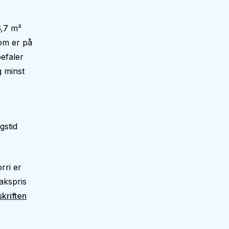
6,7 m²
om er på
efaler
g minst
gstid
rri er
akspris
skriften