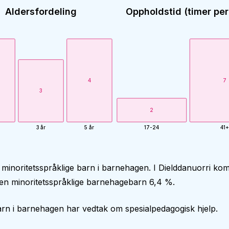
Aldersfordeling
Oppholdstid (timer per
4
7
3
2
3 år
5 år
17-24
41+
 minoritetsspråklige barn i barnehagen. I Dielddanuorri k
en minoritetsspråklige barnehagebarn 6,4 %.
rn i barnehagen har vedtak om spesialpedagogisk hjelp.