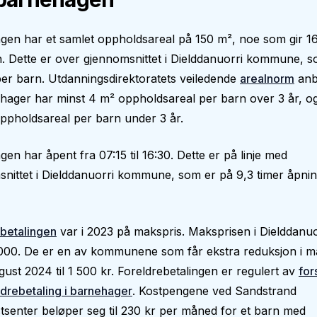
gen har et samlet oppholdsareal på 150 m², noe som gir 1
. Dette er over gjennomsnittet i Dielddanuorri kommune, s
er barn. Utdanningsdirektoratets veiledende
arealnorm
anb
hager har minst 4 m² oppholdsareal per barn over 3 år, o
ppholdsareal per barn under 3 år.
en har åpent fra 07:15 til 16:30. Dette er på linje med
nittet i Dielddanuorri kommune, som er på 9,3 timer åpnin
betalingen
var i 2023 på makspris. Maksprisen i Dielddanuo
 000. De er en av kommunene som får ekstra reduksjon i m
ugust 2024 til 1 500 kr. Foreldrebetalingen er regulert av
for
drebetaling i barnehager
. Kostpengene ved Sandstrand
senter beløper seg til 230 kr per måned for et barn med