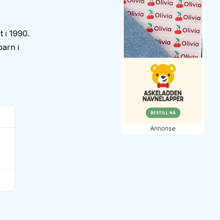
 i 1990.
barn i
Annonse