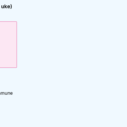
 uke)
ommune