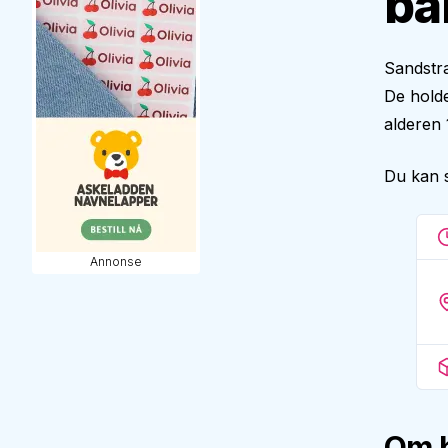
ba
Sandstra
De holde
alderen 
Du kan 
Annonse
Om 