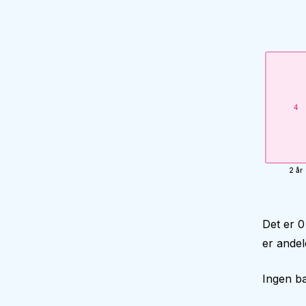
4
2 år
Det er 0
er andel
Ingen ba