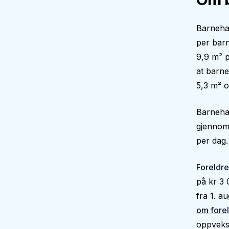
Barneha
per barn
9,9 m² p
at barne
5,3 m² o
Barnehag
gjennoms
per dag.
Foreldre
på kr 3
fra 1. a
om forel
oppvekst