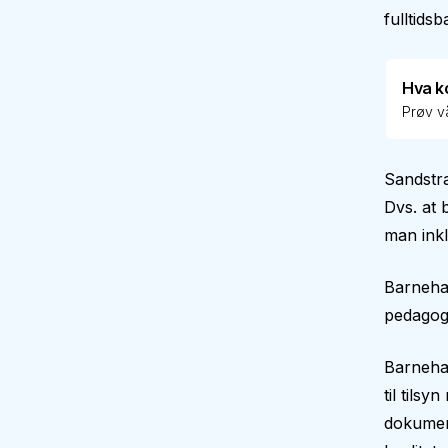
fulltids
Hva k
Prøv vå
Sandstr
Dvs. at 
man inkl
Barnehag
pedagogi
Barnehag
til tilsy
dokument