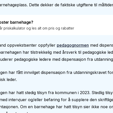
barnehageplass. Dette dekker de faktiske utgiftene til måltider
oster barnehage?
r priskalkulator og les alt om pris og rabatter
and oppvekstsenter oppfyller
pedagognormen
med dispens
barnehagen har tilstrekkelig med årsverk til pedagogiske le
uderer pedagogiske ledere med dispensasjon fra utdanning
en har fått innvilget dispensasjon fra utdanningskravet fo
sk leder.
en har hatt stedig tilsyn fra kommunen i 2023. Stedlig tilsy
n med intervjuer og/eller befaring for å supplere den skriftlig
asjonen. Om en barnehage har hatt tilsyn sier ikke noe o