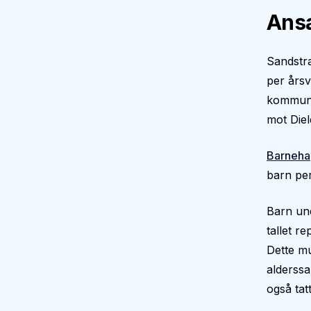
Ansa
Sandstra
per årsv
kommune 
mot Die
Barneha
barn per
Barn und
tallet r
Dette mu
alderssa
også tatt