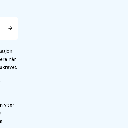
.
asjon.
dere når
skravet.
r
n viser
e
m