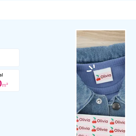
al
0
m²