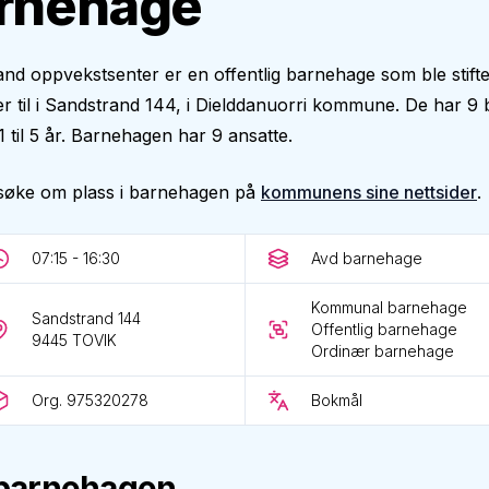
rnehage
nd oppvekstsenter er en offentlig barnehage som ble stiftet
r til i Sandstrand 144, i Dielddanuorri kommune. De har 9 
1 til 5 år. Barnehagen har 9 ansatte.
søke om plass i barnehagen på
kommunens sine nettsider
.
07:15 - 16:30
Avd barnehage
Kommunal barnehage
Sandstrand 144
Offentlig barnehage
9445
TOVIK
Ordinær barnehage
Org. 975320278
Bokmål
barnehagen