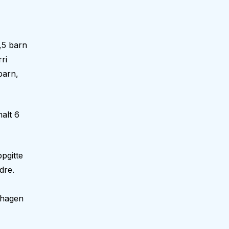
,5 barn
ri
barn,
alt 6
pgitte
dre.
nehagen