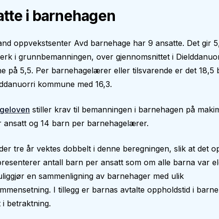
tte i barnehagen
nd oppvekstsenter Avd barnehage har 9 ansatte. Det gir 5
erk i grunnbemanningen, over gjennomsnittet i Dielddanuor
på 5,5. Per barnehagelærer eller tilsvarende er det 18,5 
lddanuorri kommune med 16,3.
geloven
stiller krav til bemanningen i barnehagen på makim
 ansatt og 14 barn per barnehagelærer.
er tre år vektes dobbelt i denne beregningen, slik at det op
epresenterer antall barn per ansatt som om alle barna var el
liggjør en sammenligning av barnehager med ulik
mmensetning. I tillegg er barnas avtalte oppholdstid i bar
 i betraktning.