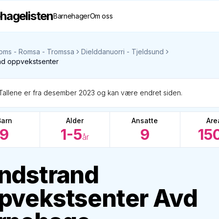
hagelisten
Barnehager
Om oss
oms - Romsa - Tromssa
Dielddanuorri - Tjeldsund
nd oppvekstsenter
Tallene er fra desember 2023 og kan være endret siden.
Barn
Alder
Ansatte
Are
9
1-5
9
15
år
ndstrand
pvekstsenter Avd