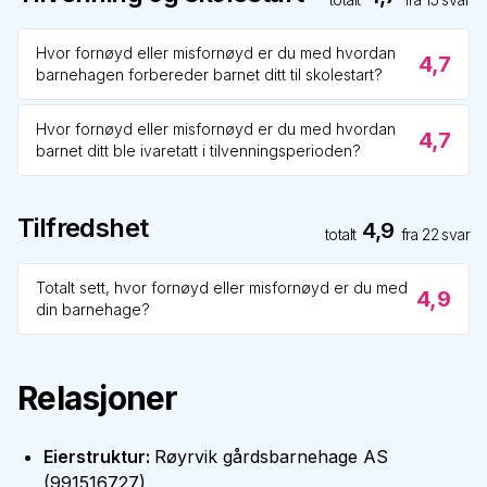
Hvor fornøyd eller misfornøyd er du med hvordan
4,7
barnehagen forbereder barnet ditt til skolestart?
Hvor fornøyd eller misfornøyd er du med hvordan
4,7
barnet ditt ble ivaretatt i tilvenningsperioden?
Tilfredshet
4,9
totalt
fra
22
svar
Totalt sett, hvor fornøyd eller misfornøyd er du med
4,9
din barnehage?
Relasjoner
Eierstruktur
:
Røyrvik gårdsbarnehage AS
(
991516727
)