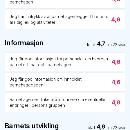
barnehagen
Jeg har inntrykk av at barnehagen legger til rette for
4,9
allsidig lek og aktiviteter
Informasjon
4,7
totalt
fra
22
svar
Jeg får god informasjon fra personalet om hvordan
4,6
barnet mitt har det i barnehagen
Jeg får god informasjon om innholdet i
4,6
barnehagedagen
Barnehagen er flinke til å informere om eventuelle
4,8
endringer i personalgruppen
Barnets utvikling
4,9
totalt
fra
22
svar