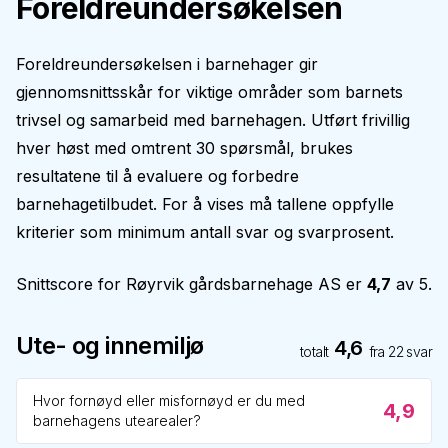
Foreldreundersøkelsen
Foreldreundersøkelsen i barnehager gir
gjennomsnittsskår for viktige områder som barnets
trivsel og samarbeid med barnehagen. Utført frivillig
hver høst med omtrent 30 spørsmål, brukes
resultatene til å evaluere og forbedre
barnehagetilbudet. For å vises må tallene oppfylle
kriterier som minimum antall svar og svarprosent.
Snittscore for
Røyrvik gårdsbarnehage AS
er
4,7
av 5.
Ute- og innemiljø
4,6
totalt
fra
22
svar
Hvor fornøyd eller misfornøyd er du med
4,9
barnehagens utearealer?