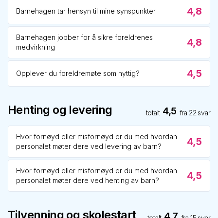
4,8
Barnehagen tar hensyn til mine synspunkter
Barnehagen jobber for å sikre foreldrenes
4,8
medvirkning
4,5
Opplever du foreldremøte som nyttig?
Henting og levering
4,5
totalt
fra
22
svar
Hvor fornøyd eller misfornøyd er du med hvordan
4,5
personalet møter dere ved levering av barn?
Hvor fornøyd eller misfornøyd er du med hvordan
4,5
personalet møter dere ved henting av barn?
Tilvenning og skolestart
4,7
totalt
fra
15
svar