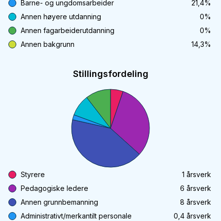
Barne- og ungdomsarbeider
21,4
%
Annen høyere utdanning
0
%
Annen fagarbeiderutdanning
0
%
Annen bakgrunn
14,3
%
Stillingsfordeling
Styrere
1
årsverk
Pedagogiske ledere
6
årsverk
Annen grunnbemanning
8
årsverk
Administrativt/merkantilt personale
0,4
årsverk