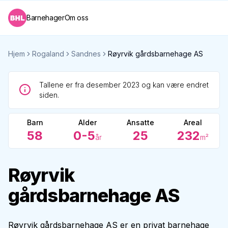
Barnehager
Om oss
Hjem
Rogaland
Sandnes
Røyrvik gårdsbarnehage AS
Tallene er fra desember 2023 og kan være endret
siden.
Barn
Alder
Ansatte
Areal
58
0-5
25
232
år
m²
Røyrvik
gårdsbarnehage AS
Røyrvik gårdsbarnehage AS er en privat barnehage