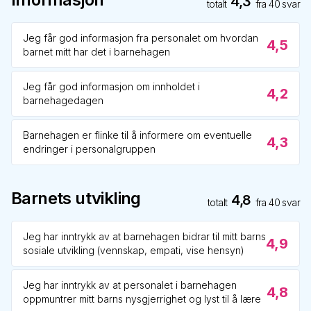
4,3
totalt
fra
40
svar
Jeg får god informasjon fra personalet om hvordan
4,5
barnet mitt har det i barnehagen
Jeg får god informasjon om innholdet i
4,2
barnehagedagen
Barnehagen er flinke til å informere om eventuelle
4,3
endringer i personalgruppen
Barnets utvikling
4,8
totalt
fra
40
svar
Jeg har inntrykk av at barnehagen bidrar til mitt barns
4,9
sosiale utvikling (vennskap, empati, vise hensyn)
Jeg har inntrykk av at personalet i barnehagen
4,8
oppmuntrer mitt barns nysgjerrighet og lyst til å lære