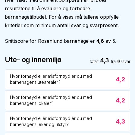
hver høst med omtrent 30 spørsmål, brukes
resultatene til å evaluere og forbedre
barnehagetilbudet. For å vises må tallene oppfylle
kriterier som minimum antall svar og svarprosent.
Snittscore for
Rosenlund barnehage
er
4,6
av 5.
Ute- og innemiljø
4,3
totalt
fra
40
svar
Hvor fornøyd eller misfornøyd er du med
4,2
barnehagens utearealer?
Hvor fornøyd eller misfornøyd er du med
4,2
barnehagens lokaler?
Hvor fornøyd eller misfornøyd er du med
4,3
barnehagens leker og utstyr?