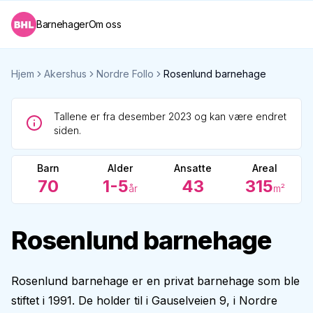
Barnehager
Om oss
Hjem
Akershus
Nordre Follo
Rosenlund barnehage
Tallene er fra desember 2023 og kan være endret
siden.
Barn
Alder
Ansatte
Areal
70
1-5
43
315
år
m²
Rosenlund barnehage
Rosenlund barnehage er en privat barnehage som ble
stiftet i 1991. De holder til i Gauselveien 9, i Nordre