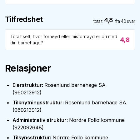
Tilfredshet
4,8
totalt
fra
40
svar
Totalt sett, hvor fornøyd eller misfornøyd er du med
4,8
din barnehage?
Relasjoner
Eierstruktur
:
Rosenlund barnehage SA
(
960213912
)
Tilknytningsstruktur
:
Rosenlund barnehage SA
(
960213912
)
Administrativ struktur
:
Nordre Follo kommune
(
922092648
)
Tilsynsstruktur
:
Nordre Follo kommune