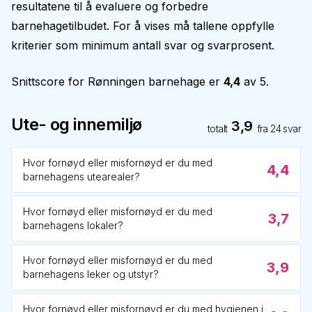
resultatene til å evaluere og forbedre
barnehagetilbudet. For å vises må tallene oppfylle
kriterier som minimum antall svar og svarprosent.
Snittscore for
Rønningen barnehage
er
4,4
av 5.
Ute- og innemiljø
3,9
totalt
fra
24
svar
Hvor fornøyd eller misfornøyd er du med
4,4
barnehagens utearealer?
Hvor fornøyd eller misfornøyd er du med
3,7
barnehagens lokaler?
Hvor fornøyd eller misfornøyd er du med
3,9
barnehagens leker og utstyr?
Hvor fornøyd eller misfornøyd er du med hygienen i