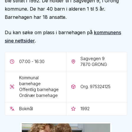
ble stiftet i 1992. De holder til i Sagvegen 9, i Grong
kommune. De har 40 barn i alderen 1 til 5 år.
Barnehagen har 18 ansatte.
Du kan søke om plass i barnehagen på
kommunens
sine nettsider
.
Sagvegen 9
07:00 - 16:30
7870
GRONG
Kommunal
barnehage
Org. 975324125
Offentlig barnehage
Ordinær barnehage
Bokmål
1992