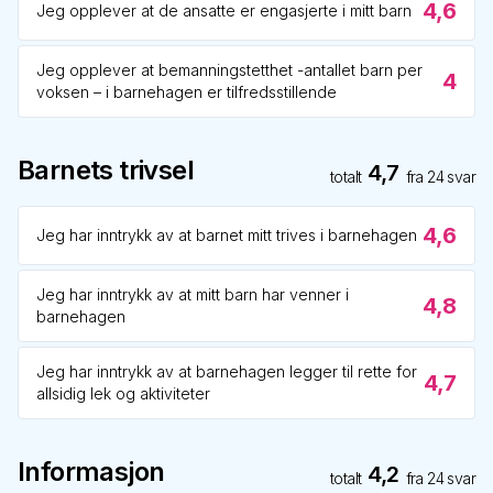
4,6
Jeg opplever at de ansatte er engasjerte i mitt barn
Jeg opplever at bemanningstetthet -antallet barn per
4
voksen – i barnehagen er tilfredsstillende
Barnets trivsel
4,7
totalt
fra
24
svar
4,6
Jeg har inntrykk av at barnet mitt trives i barnehagen
Jeg har inntrykk av at mitt barn har venner i
4,8
barnehagen
Jeg har inntrykk av at barnehagen legger til rette for
4,7
allsidig lek og aktiviteter
Informasjon
4,2
totalt
fra
24
svar