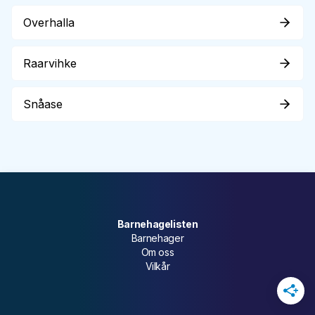
Overhalla
Raarvihke
Snåase
Barnehagelisten
Barnehager
Om oss
Vilkår