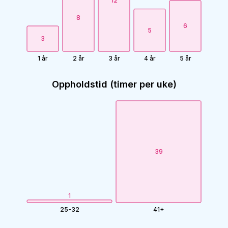
12
8
6
5
3
1 år
2 år
3 år
4 år
5 år
Oppholdstid (timer per uke)
39
1
25-32
41+