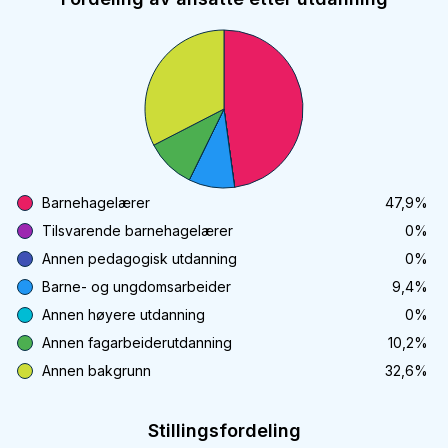
Barnehagelærer
47,9
%
Tilsvarende barnehagelærer
0
%
Annen pedagogisk utdanning
0
%
Barne- og ungdomsarbeider
9,4
%
Annen høyere utdanning
0
%
Annen fagarbeiderutdanning
10,2
%
Annen bakgrunn
32,6
%
Stillingsfordeling