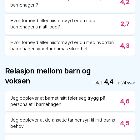
4,2
barnehagen?
Hvor fornøyd eller misfornøyd er du med
2,7
barnehagens mattilbud?
Hvor fornøyd eller misfornøyd er du med hvordan
4,3
barnehagen ivaretar barnas sikkerhet
Relasjon mellom barn og
voksen
4,4
totalt
fra
24
svar
Jeg opplever at barnet mitt føler seg trygg på
4,6
personalet i barnehagen
Jeg opplever at de ansatte tar hensyn til mitt barns
4,5
behov