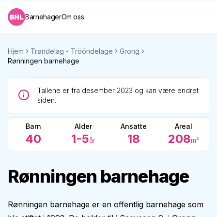
Barnehager
Om oss
Hjem
Trøndelag - Trööndelage
Grong
Rønningen barnehage
Tallene er fra desember 2023 og kan være endret
siden.
Barn
Alder
Ansatte
Areal
40
1-5
18
208
år
m²
Rønningen barnehage
Rønningen barnehage er en offentlig barnehage som