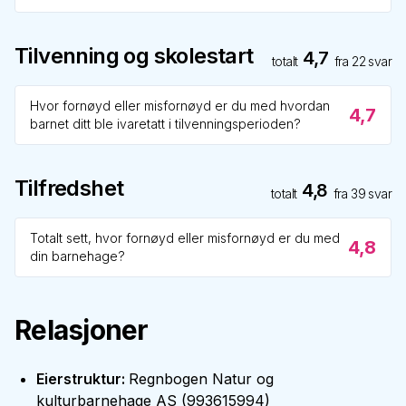
Tilvenning og skolestart
4,7
totalt
fra
22
svar
Hvor fornøyd eller misfornøyd er du med hvordan
4,7
barnet ditt ble ivaretatt i tilvenningsperioden?
Tilfredshet
4,8
totalt
fra
39
svar
Totalt sett, hvor fornøyd eller misfornøyd er du med
4,8
din barnehage?
Relasjoner
Eierstruktur
:
Regnbogen Natur og
kulturbarnehage AS
(
993615994
)