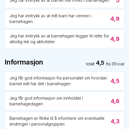
5
Jeg har inntrykk av at barnet mitt trives i barnehagen
Jeg har inntrykk av at mitt barn har venner i
4,9
barnehagen
Jeg har inntrykk av at barnehagen legger til rette for
4,9
allsidig lek og aktiviteter
Informasjon
4,5
totalt
fra
39
svar
Jeg får god informasjon fra personalet om hvordan
4,5
barnet mitt har det i barnehagen
Jeg får god informasjon om innholdet i
4,6
barnehagedagen
Barnehagen er flinke til å informere om eventuelle
4,3
endringer i personalgruppen