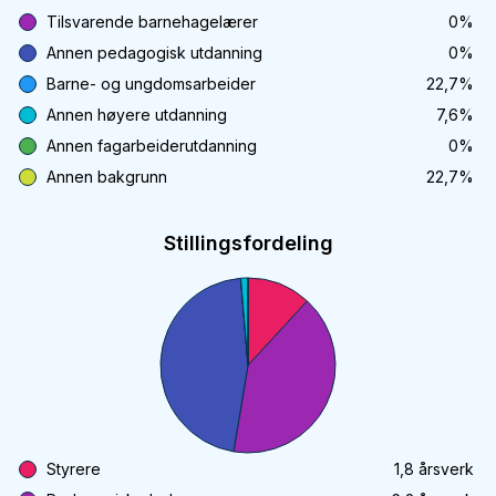
Tilsvarende barnehagelærer
0
%
Annen pedagogisk utdanning
0
%
Barne- og ungdomsarbeider
22,7
%
Annen høyere utdanning
7,6
%
Annen fagarbeiderutdanning
0
%
Annen bakgrunn
22,7
%
Stillingsfordeling
Styrere
1,8
årsverk