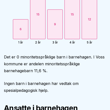
15
15
12
9
6
1 år
2 år
3 år
4 år
5 år
Det er 0 minoritetsspråklige barn i barnehagen. I Voss
kommune er andelen minoritetsspråklige
barnehagebarn 11,6 %.
Ingen barn i barnehagen har vedtak om
spesialpedagogisk hjelp.
Ansatte i barnehagen