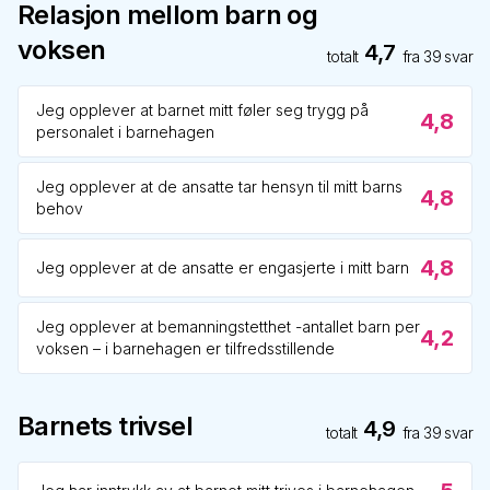
Relasjon mellom barn og
voksen
4,7
totalt
fra
39
svar
Jeg opplever at barnet mitt føler seg trygg på
4,8
personalet i barnehagen
Jeg opplever at de ansatte tar hensyn til mitt barns
4,8
behov
4,8
Jeg opplever at de ansatte er engasjerte i mitt barn
Jeg opplever at bemanningstetthet -antallet barn per
4,2
voksen – i barnehagen er tilfredsstillende
Barnets trivsel
4,9
totalt
fra
39
svar