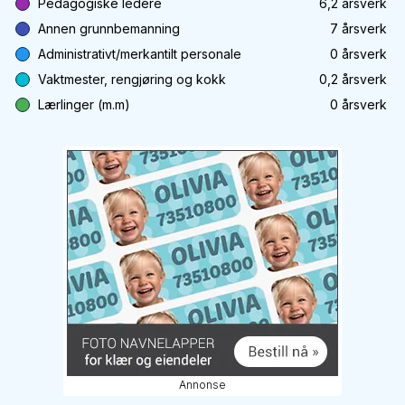
Pedagogiske ledere
6,2
årsverk
Annen grunnbemanning
7
årsverk
Administrativt/merkantilt personale
0
årsverk
Vaktmester, rengjøring og kokk
0,2
årsverk
Lærlinger (m.m)
0
årsverk
Annonse