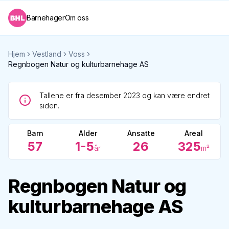
Barnehager
Om oss
Hjem
Vestland
Voss
Regnbogen Natur og kulturbarnehage AS
Tallene er fra desember 2023 og kan være endret
siden.
Barn
Alder
Ansatte
Areal
57
1-5
26
325
år
m²
Regnbogen Natur og
kulturbarnehage AS