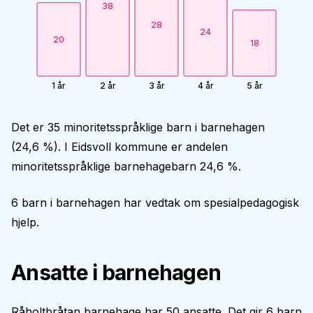
38
28
24
20
18
1 år
2 år
3 år
4 år
5 år
Det er 35 minoritetsspråklige barn i barnehagen
(24,6 %). I Eidsvoll kommune er andelen
minoritetsspråklige barnehagebarn 24,6 %.
6 barn i barnehagen har vedtak om spesialpedagogisk
hjelp.
Ansatte i barnehagen
Råholtbråtan barnehage har 50 ansatte. Det gir 6 barn