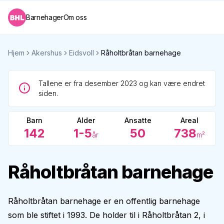
Barnehager
Om oss
Hjem
Akershus
Eidsvoll
Råholtbråtan barnehage
Tallene er fra desember 2023 og kan være endret
siden.
Barn
Alder
Ansatte
Areal
142
1-5
50
738
år
m²
Råholtbråtan barnehage
Råholtbråtan barnehage er en offentlig barnehage
som ble stiftet i 1993. De holder til i Råholtbråtan 2, i