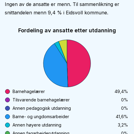
Ingen av de ansatte er menn. Til sammenlikning er
snittandelen menn 9,4 % i Eidsvoll kommune.
Fordeling av ansatte etter utdanning
Barnehagelærer
49,4
%
Tilsvarende barnehagelærer
0
%
Annen pedagogisk utdanning
0
%
Barne- og ungdomsarbeider
41,6
%
Annen høyere utdanning
3,2
%
Annen fagarbeiderutdanning
0
%