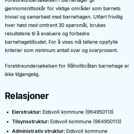
Foreldreundersøkelsen i barnehager gir
gjennomsnittsskår for viktige områder som barnets
trivsel og samarbeid med barnehagen. Utført frivillig
hver høst med omtrent 30 spørsmål, brukes
resultatene til å evaluere og forbedre
barnehagetilbudet. For å vises må tallene oppfylle
kriterier som minimum antall svar og svarprosent.
Foreldreundersøkelsen for
Råholtbråtan barnehage
er
ikke tilgjengelig.
Relasjoner
Eierstruktur
:
Eidsvoll kommune
(
964950113
)
Tilsynsstruktur
:
Eidsvoll kommune
(
964950113
)
Administrativ struktur
:
Eidsvoll kommune