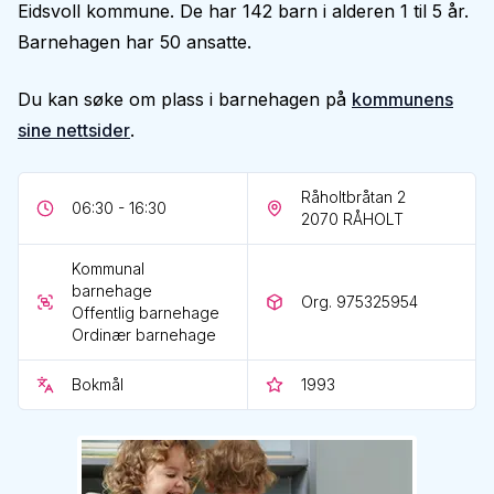
Eidsvoll kommune. De har 142 barn i alderen 1 til 5 år.
Barnehagen har 50 ansatte.
Du kan søke om plass i barnehagen på
kommunens
sine nettsider
.
Råholtbråtan 2
06:30 - 16:30
2070
RÅHOLT
Kommunal
barnehage
Org. 975325954
Offentlig barnehage
Ordinær barnehage
Bokmål
1993