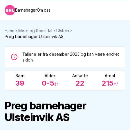
Barnehager
Om oss
Hjem
Møre og Romsdal
Ulstein
Preg barnehager Ulsteinvik AS
Tallene er fra desember 2023 og kan være endret
siden.
Barn
Alder
Ansatte
Areal
39
0-5
22
215
år
m²
Preg barnehager
Ulsteinvik AS