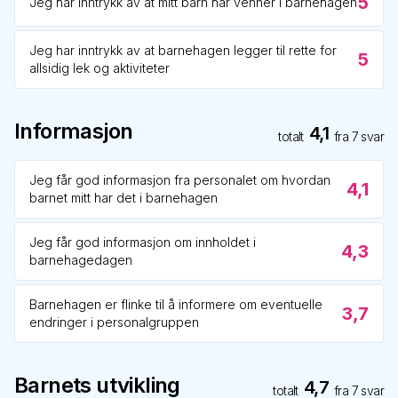
5
Jeg har inntrykk av at mitt barn har venner i barnehagen
Jeg har inntrykk av at barnehagen legger til rette for
5
allsidig lek og aktiviteter
Informasjon
4,1
totalt
fra
7
svar
Jeg får god informasjon fra personalet om hvordan
4,1
barnet mitt har det i barnehagen
Jeg får god informasjon om innholdet i
4,3
barnehagedagen
Barnehagen er flinke til å informere om eventuelle
3,7
endringer i personalgruppen
Barnets utvikling
4,7
totalt
fra
7
svar