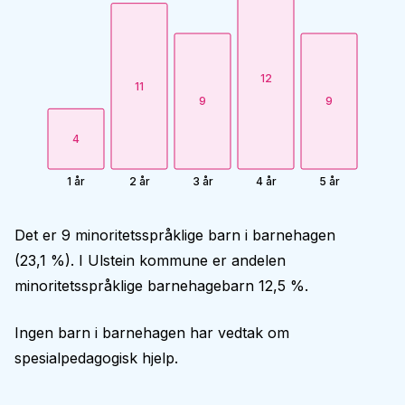
12
11
9
9
4
1 år
2 år
3 år
4 år
5 år
Det er 9 minoritetsspråklige barn i barnehagen
(23,1 %). I Ulstein kommune er andelen
minoritetsspråklige barnehagebarn 12,5 %.
Ingen barn i barnehagen har vedtak om
spesialpedagogisk hjelp.