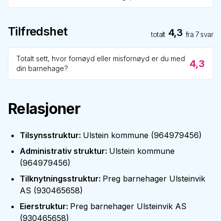
Tilfredshet
4,3
totalt
fra
7
svar
Totalt sett, hvor fornøyd eller misfornøyd er du med
4,3
din barnehage?
Relasjoner
Tilsynsstruktur
:
Ulstein kommune
(
964979456
)
Administrativ struktur
:
Ulstein kommune
(
964979456
)
Tilknytningsstruktur
:
Preg barnehager Ulsteinvik
AS
(
930465658
)
Eierstruktur
:
Preg barnehager Ulsteinvik AS
(
930465658
)