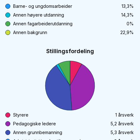
Barne- og ungdomsarbeider
13,3
%
Annen høyere utdanning
14,3
%
Annen fagarbeiderutdanning
0
%
Annen bakgrunn
22,9
%
Stillingsfordeling
Styrere
1
årsverk
Pedagogiske ledere
5,2
årsverk
Annen grunnbemanning
5,3
årsverk