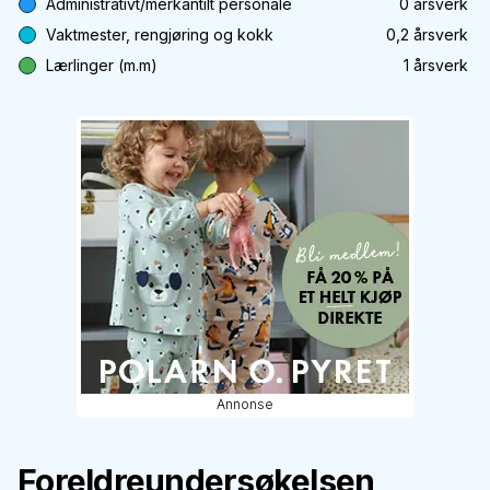
Administrativt/merkantilt personale
0
årsverk
Vaktmester, rengjøring og kokk
0,2
årsverk
Lærlinger (m.m)
1
årsverk
Annonse
Foreldreundersøkelsen