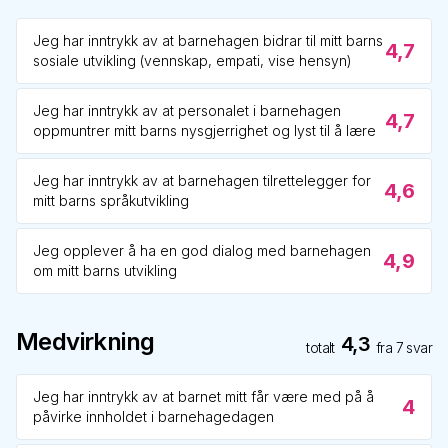
Jeg har inntrykk av at barnehagen bidrar til mitt barns
4,7
sosiale utvikling (vennskap, empati, vise hensyn)
Jeg har inntrykk av at personalet i barnehagen
4,7
oppmuntrer mitt barns nysgjerrighet og lyst til å lære
Jeg har inntrykk av at barnehagen tilrettelegger for
4,6
mitt barns språkutvikling
Jeg opplever å ha en god dialog med barnehagen
4,9
om mitt barns utvikling
Medvirkning
4,3
totalt
fra
7
svar
Jeg har inntrykk av at barnet mitt får være med på å
4
påvirke innholdet i barnehagedagen