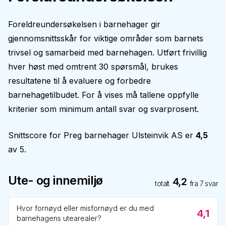
Foreldreundersøkelsen i barnehager gir
gjennomsnittsskår for viktige områder som barnets
trivsel og samarbeid med barnehagen. Utført frivillig
hver høst med omtrent 30 spørsmål, brukes
resultatene til å evaluere og forbedre
barnehagetilbudet. For å vises må tallene oppfylle
kriterier som minimum antall svar og svarprosent.
Snittscore for
Preg barnehager Ulsteinvik AS
er
4,5
av 5.
Ute- og innemiljø
4,2
totalt
fra
7
svar
Hvor fornøyd eller misfornøyd er du med
4,1
barnehagens utearealer?