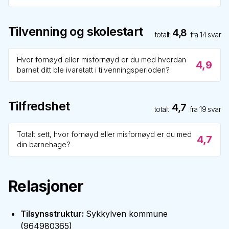
Tilvenning og skolestart
4,8
totalt
fra
14
svar
Hvor fornøyd eller misfornøyd er du med hvordan
4,9
barnet ditt ble ivaretatt i tilvenningsperioden?
Tilfredshet
4,7
totalt
fra
19
svar
Totalt sett, hvor fornøyd eller misfornøyd er du med
4,7
din barnehage?
Relasjoner
Tilsynsstruktur
:
Sykkylven kommune
(
964980365
)