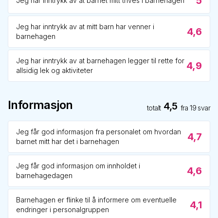
5
Jeg har inntrykk av at barnet mitt trives i barnehagen
Jeg har inntrykk av at mitt barn har venner i
4,6
barnehagen
Jeg har inntrykk av at barnehagen legger til rette for
4,9
allsidig lek og aktiviteter
Informasjon
4,5
totalt
fra
19
svar
Jeg får god informasjon fra personalet om hvordan
4,7
barnet mitt har det i barnehagen
Jeg får god informasjon om innholdet i
4,6
barnehagedagen
Barnehagen er flinke til å informere om eventuelle
4,1
endringer i personalgruppen