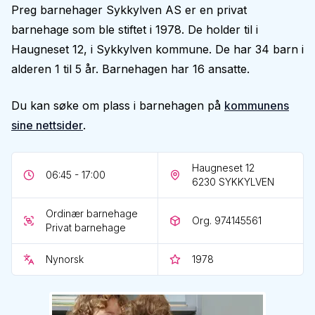
Preg barnehager Sykkylven AS er en privat
barnehage som ble stiftet i 1978. De holder til i
Haugneset 12, i Sykkylven kommune. De har 34 barn i
alderen 1 til 5 år. Barnehagen har 16 ansatte.
Du kan søke om plass i barnehagen på
kommunens
sine nettsider
.
Haugneset 12
06:45 - 17:00
6230
SYKKYLVEN
Ordinær barnehage
Org. 974145561
Privat barnehage
Nynorsk
1978