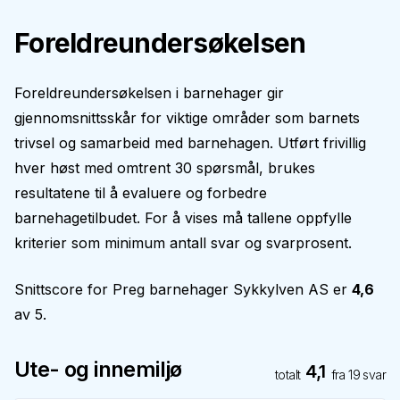
Foreldreundersøkelsen
Foreldreundersøkelsen i barnehager gir
gjennomsnittsskår for viktige områder som barnets
trivsel og samarbeid med barnehagen. Utført frivillig
hver høst med omtrent 30 spørsmål, brukes
resultatene til å evaluere og forbedre
barnehagetilbudet. For å vises må tallene oppfylle
kriterier som minimum antall svar og svarprosent.
Snittscore for
Preg barnehager Sykkylven AS
er
4,6
av 5.
Ute- og innemiljø
4,1
totalt
fra
19
svar