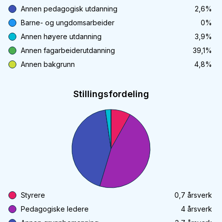
Annen pedagogisk utdanning
2,6
%
Barne- og ungdomsarbeider
0
%
Annen høyere utdanning
3,9
%
Annen fagarbeiderutdanning
39,1
%
Annen bakgrunn
4,8
%
Stillingsfordeling
Styrere
0,7
årsverk
Pedagogiske ledere
4
årsverk