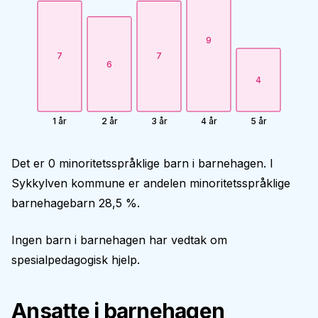
9
7
7
6
4
1 år
2 år
3 år
4 år
5 år
Det er 0 minoritetsspråklige barn i barnehagen. I
Sykkylven kommune er andelen minoritetsspråklige
barnehagebarn 28,5 %.
Ingen barn i barnehagen har vedtak om
spesialpedagogisk hjelp.
Ansatte i barnehagen