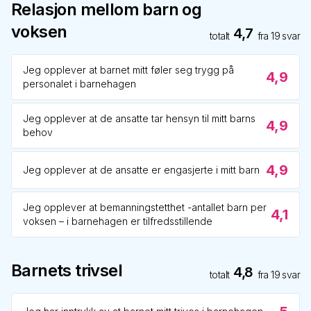
Relasjon mellom barn og
voksen
4,7
totalt
fra
19
svar
Jeg opplever at barnet mitt føler seg trygg på
4,9
personalet i barnehagen
Jeg opplever at de ansatte tar hensyn til mitt barns
4,9
behov
4,9
Jeg opplever at de ansatte er engasjerte i mitt barn
Jeg opplever at bemanningstetthet -antallet barn per
4,1
voksen – i barnehagen er tilfredsstillende
Barnets trivsel
4,8
totalt
fra
19
svar