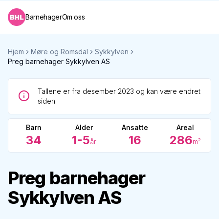
Barnehager
Om oss
Hjem
Møre og Romsdal
Sykkylven
Preg barnehager Sykkylven AS
Tallene er fra desember 2023 og kan være endret
siden.
Barn
Alder
Ansatte
Areal
34
1-5
16
286
år
m²
Preg barnehager
Sykkylven AS