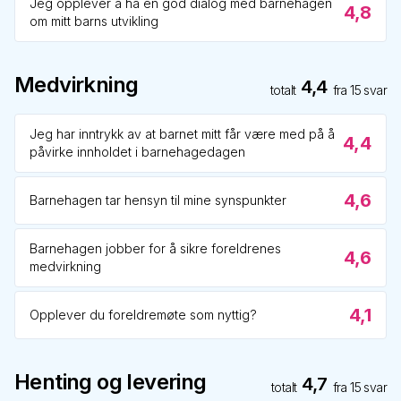
Jeg opplever å ha en god dialog med barnehagen
4,8
om mitt barns utvikling
Medvirkning
4,4
totalt
fra
15
svar
Jeg har inntrykk av at barnet mitt får være med på å
4,4
påvirke innholdet i barnehagedagen
4,6
Barnehagen tar hensyn til mine synspunkter
Barnehagen jobber for å sikre foreldrenes
4,6
medvirkning
4,1
Opplever du foreldremøte som nyttig?
Henting og levering
4,7
totalt
fra
15
svar