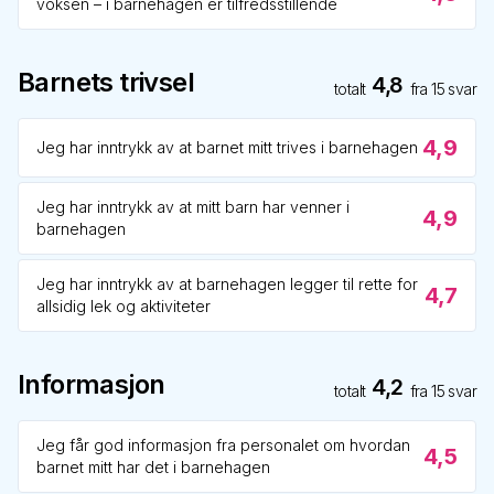
voksen – i barnehagen er tilfredsstillende
Barnets trivsel
4,8
totalt
fra
15
svar
4,9
Jeg har inntrykk av at barnet mitt trives i barnehagen
Jeg har inntrykk av at mitt barn har venner i
4,9
barnehagen
Jeg har inntrykk av at barnehagen legger til rette for
4,7
allsidig lek og aktiviteter
Informasjon
4,2
totalt
fra
15
svar
Jeg får god informasjon fra personalet om hvordan
4,5
barnet mitt har det i barnehagen