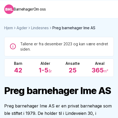
Barnehager
Om oss
Hjem
Agder
Lindesnes
Preg barnehager Ime AS
Tallene er fra desember 2023 og kan være endret
siden.
Barn
Alder
Ansatte
Areal
42
1-5
25
365
år
m²
Preg barnehager Ime AS
Preg barnehager Ime AS er en privat barnehage som
ble stiftet i 1979. De holder til i Lindeveien 30, i