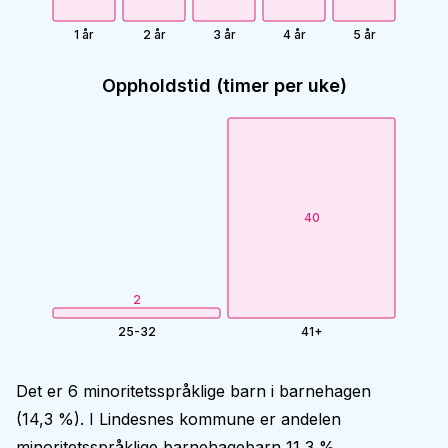
1 år
2 år
3 år
4 år
5 år
Oppholdstid (timer per uke)
40
2
25-32
41+
Det er 6 minoritetsspråklige barn i barnehagen
(14,3 %). I Lindesnes kommune er andelen
minoritetsspråklige barnehagebarn 11,3 %.