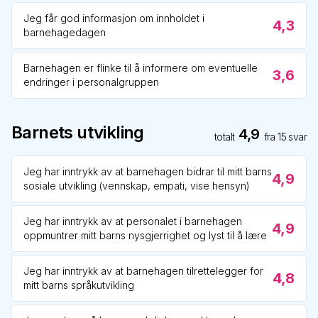
Jeg får god informasjon om innholdet i
4,3
barnehagedagen
Barnehagen er flinke til å informere om eventuelle
3,6
endringer i personalgruppen
Barnets utvikling
4,9
totalt
fra
15
svar
Jeg har inntrykk av at barnehagen bidrar til mitt barns
4,9
sosiale utvikling (vennskap, empati, vise hensyn)
Jeg har inntrykk av at personalet i barnehagen
4,9
oppmuntrer mitt barns nysgjerrighet og lyst til å lære
Jeg har inntrykk av at barnehagen tilrettelegger for
4,8
mitt barns språkutvikling