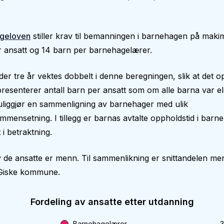
geloven
stiller krav til bemanningen i barnehagen på makim
 ansatt og 14 barn per barnehagelærer.
er tre år vektes dobbelt i denne beregningen, slik at det op
epresenterer antall barn per ansatt som om alle barna var el
liggjør en sammenligning av barnehager med ulik
mmensetning. I tillegg er barnas avtalte oppholdstid i bar
 i betraktning.
 de ansatte er menn. Til sammenlikning er snittandelen me
 Giske kommune.
Fordeling av ansatte etter utdanning
Barnehagelærer
3