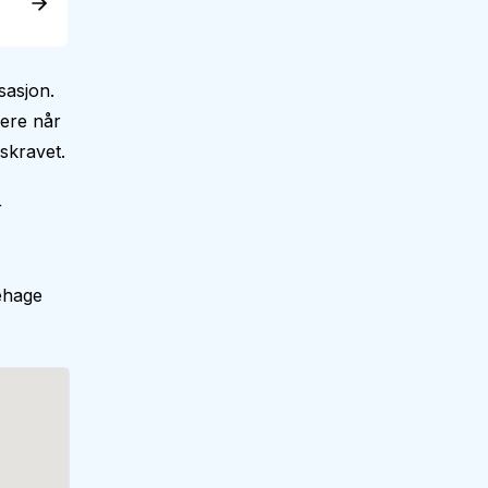
asjon.
dere når
skravet.
r
ehage