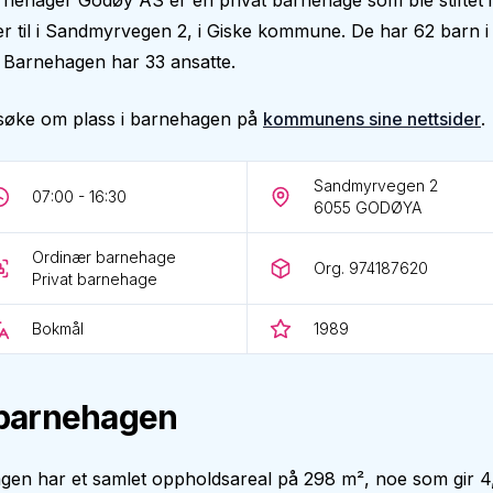
nehager Godøy AS er en privat barnehage som ble stiftet i
r til i Sandmyrvegen 2, i Giske kommune. De har 62 barn i
år. Barnehagen har 33 ansatte.
søke om plass i barnehagen på
kommunens sine nettsider
.
Sandmyrvegen 2
07:00 - 16:30
6055
GODØYA
Ordinær barnehage
Org. 974187620
Privat barnehage
Bokmål
1989
barnehagen
gen har et samlet oppholdsareal på 298 m², noe som gir 4