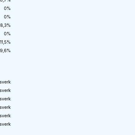
0
%
0
%
28,3
%
0
%
11,5
%
9,6
%
sverk
sverk
sverk
sverk
sverk
sverk