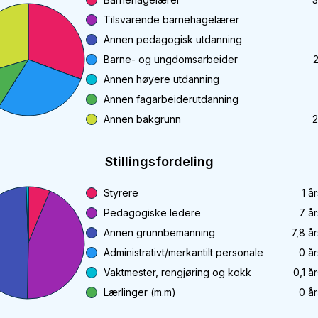
Tilsvarende barnehagelærer
Annen pedagogisk utdanning
Barne- og ungdomsarbeider
Annen høyere utdanning
Annen fagarbeiderutdanning
Annen bakgrunn
2
Stillingsfordeling
Styrere
1
år
Pedagogiske ledere
7
år
Annen grunnbemanning
7,8
år
Administrativt/merkantilt personale
0
år
Vaktmester, rengjøring og kokk
0,1
år
Lærlinger (m.m)
0
år