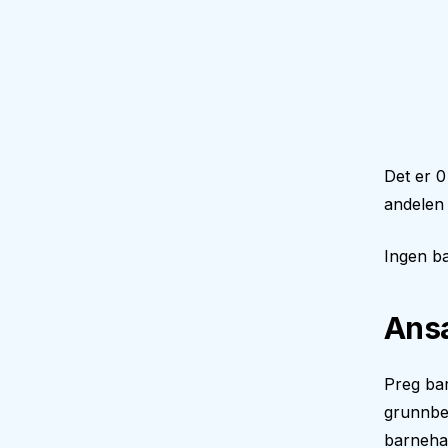
Det er 0
andelen 
Ingen ba
Ansa
Preg bar
grunnbe
barnehag