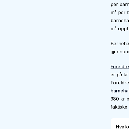
per barn
m² per b
barnehag
m² oppho
Barnehag
gjennoms
Foreldre
er på kr
Foreldre
barneha
380 kr p
faktiske 
Hva k