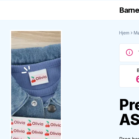
Barne
Hjem
Mø
Pr
A