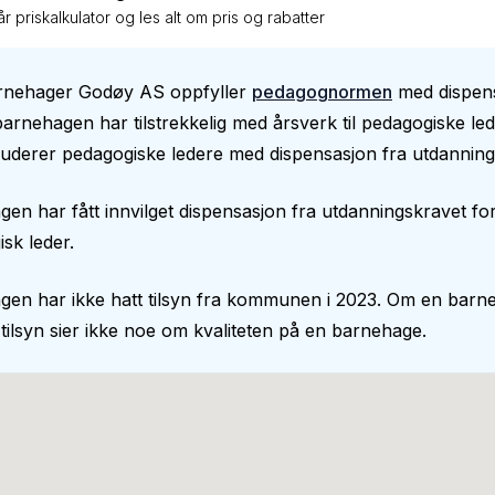
r priskalkulator og les alt om pris og rabatter
rnehager Godøy AS oppfyller
pedagognormen
med dispens
barnehagen har tilstrekkelig med årsverk til pedagogiske le
uderer pedagogiske ledere med dispensasjon fra utdanning
en har fått innvilget dispensasjon fra utdanningskravet fo
sk leder.
gen har ikke hatt tilsyn fra kommunen i 2023. Om en barn
 tilsyn sier ikke noe om kvaliteten på en barnehage.