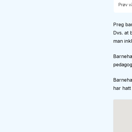
Prøv vå
Preg ba
Dvs. at 
man inkl
Barnehag
pedagogi
Barneha
har hatt