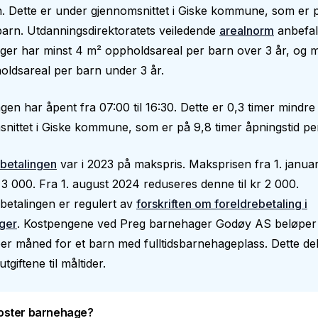
. Dette er under gjennomsnittet i Giske kommune, som er 
arn. Utdanningsdirektoratets veiledende
arealnorm
anbefal
er har minst 4 m² oppholdsareal per barn over 3 år, og m
ldsareal per barn under 3 år.
en har åpent fra 07:00 til 16:30. Dette er 0,3 timer mindre
nittet i Giske kommune, som er på 9,8 timer åpningstid pe
betalingen
var i 2023 på makspris. Maksprisen fra 1. janua
 3 000. Fra 1. august 2024 reduseres denne til kr 2 000.
betalingen er regulert av
forskriften om foreldrebetaling i
ger
. Kostpengene ved Preg barnehager Godøy AS beløper s
er måned for et barn med fulltidsbarnehageplass. Dette de
utgiftene til måltider.
oster barnehage?