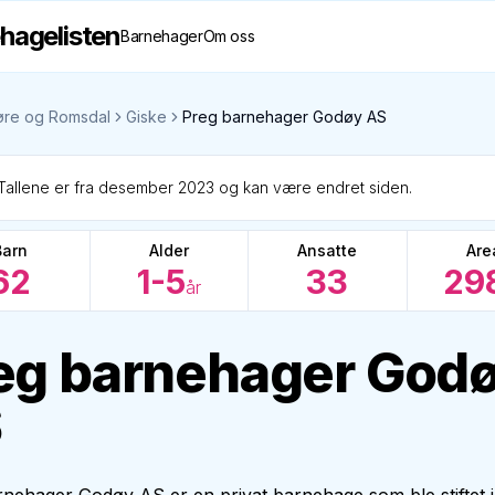
hagelisten
Barnehager
Om oss
re og Romsdal
Giske
Preg barnehager Godøy AS
Tallene er fra desember 2023 og kan være endret siden.
Barn
Alder
Ansatte
Are
62
1-5
33
29
år
eg barnehager God
S