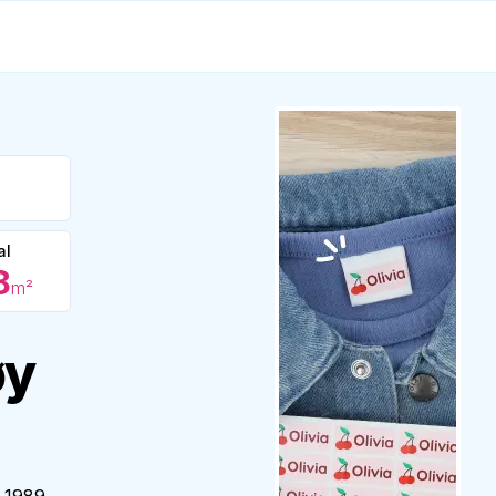
al
8
m²
øy