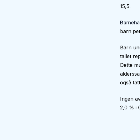
15,5.
Barneha
barn per
Barn und
tallet r
Dette mu
alderssa
også tatt
Ingen av
2,0 % i