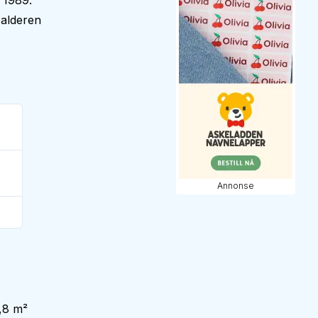
 1989.
 alderen
Annonse
,8 m²