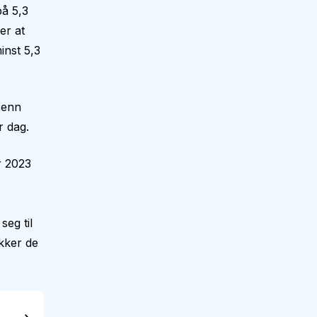
på 5,3
er at
inst 5,3
 enn
r dag.
r 2023
eg til
kker de