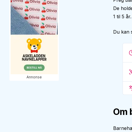
Preg bar
De holde
1 til 5 
Du kan 
Annonse
Om 
Barneha