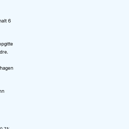
alt 6
pgitte
dre.
nehagen
nn
0,7
%