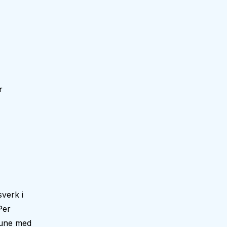
r
verk i
Per
mune med