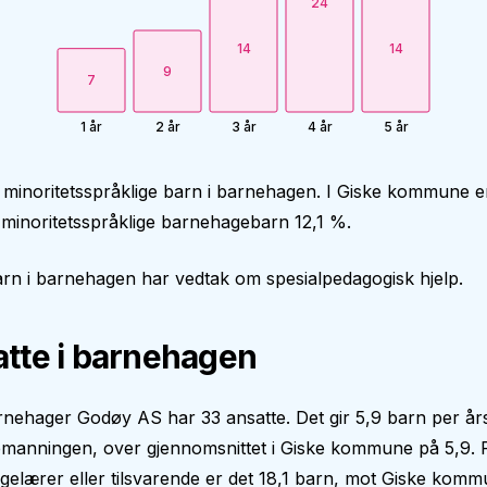
24
14
14
9
7
1 år
2 år
3 år
4 år
5 år
 minoritetsspråklige barn i barnehagen. I Giske kommune e
minoritetsspråklige barnehagebarn 12,1 %.
rn i barnehagen har vedtak om spesialpedagogisk hjelp.
tte i barnehagen
nehager Godøy AS har 33 ansatte. Det gir 5,9 barn per års
manningen, over gjennomsnittet i Giske kommune på 5,9. 
elærer eller tilsvarende er det 18,1 barn, mot Giske kom