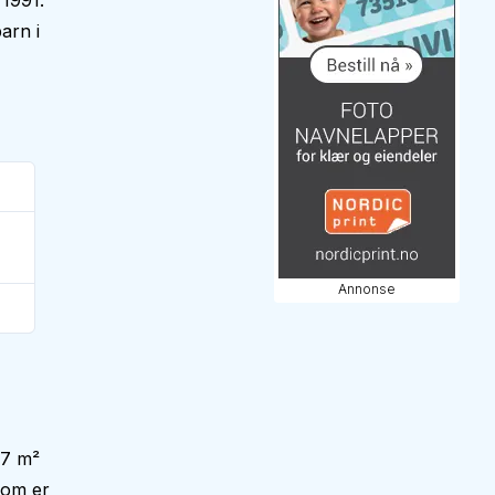
 1991.
arn i
Annonse
,7 m²
som er