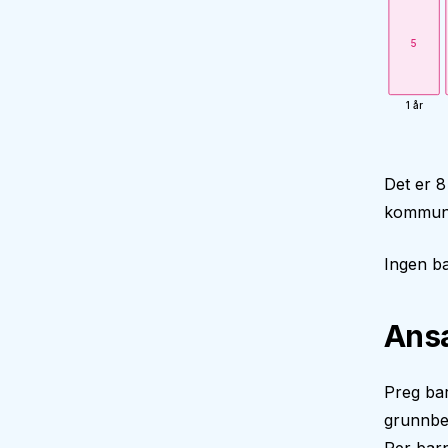
5
1 år
Det er 8
kommune
Ingen ba
Ansa
Preg bar
grunnbe