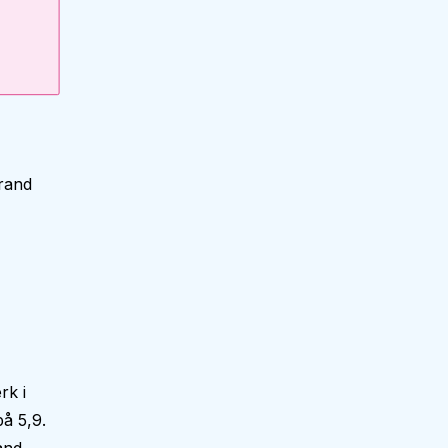
trand
rk i
å 5,9.