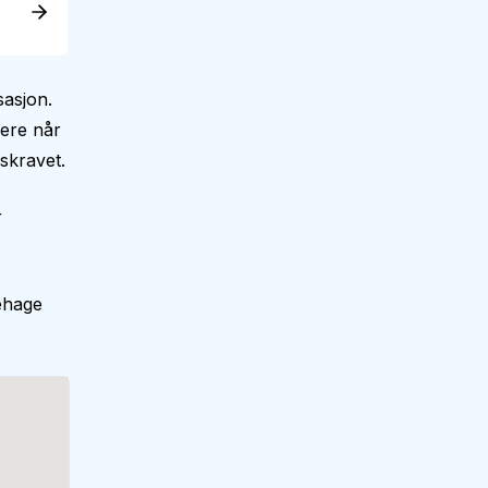
asjon.
dere når
skravet.
r
ehage