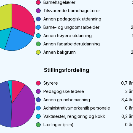
Barnehagelærer
Tilsvarende barnehagelærer
Annen pedagogisk utdanning
Barne- og ungdomsarbeider
Annen høyere utdanning
Annen fagarbeiderutdanning
Annen bakgrunn
Stillingsfordeling
Styrere
0,7
år
Pedagogiske ledere
3
år
Annen grunnbemanning
3,4
år
Administrativt/merkantilt personale
0
år
Vaktmester, rengjøring og kokk
0,2
år
Lærlinger (m.m)
0
år