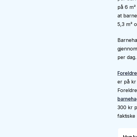
på 6 m² 
at barne
5,3 m² o
Barnehag
gjennoms
per dag.
Foreldre
er på kr
Foreldre
barneha
300 kr p
faktiske 