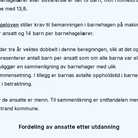
ehagelærer eller tilsvarende er det 19 barn, mot Holmestr
 med 13,8.
geloven
stiller krav til bemanningen i barnehagen på makim
 ansatt og 14 barn per barnehagelærer.
er tre år vektes dobbelt i denne beregningen, slik at det op
epresenterer antall barn per ansatt som om alle barna var el
liggjør en sammenligning av barnehager med ulik
mmensetning. I tillegg er barnas avtalte oppholdstid i bar
 i betraktning.
 de ansatte er menn. Til sammenlikning er snittandelen m
strand kommune.
Fordeling av ansatte etter utdanning