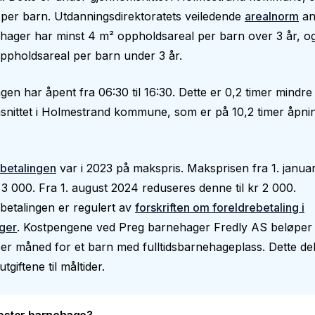
per barn. Utdanningsdirektoratets veiledende
arealnorm
an
hager har minst 4 m² oppholdsareal per barn over 3 år, o
ppholdsareal per barn under 3 år.
en har åpent fra 06:30 til 16:30. Dette er 0,2 timer mindre
nittet i Holmestrand kommune, som er på 10,2 timer åpnin
betalingen
var i 2023 på makspris. Maksprisen fra 1. janua
 3 000. Fra 1. august 2024 reduseres denne til kr 2 000.
betalingen er regulert av
forskriften om foreldrebetaling i
ger
. Kostpengene ved Preg barnehager Fredly AS beløper s
er måned for et barn med fulltidsbarnehageplass. Dette de
utgiftene til måltider.