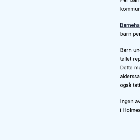
Per barn
kommune
Barneha
barn per
Barn und
tallet r
Dette mu
alderssa
også tatt
Ingen av
i Holme