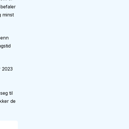
befaler
g minst
 enn
gstid
r 2023
eg til
kker de