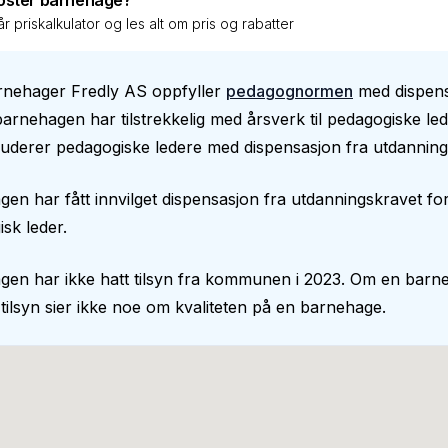
oster barnehage?
r priskalkulator og les alt om pris og rabatter
rnehager Fredly AS oppfyller
pedagognormen
med dispens
barnehagen har tilstrekkelig med årsverk til pedagogiske le
uderer pedagogiske ledere med dispensasjon fra utdanning
en har fått innvilget dispensasjon fra utdanningskravet fo
sk leder.
gen har ikke hatt tilsyn fra kommunen i 2023. Om en barn
 tilsyn sier ikke noe om kvaliteten på en barnehage.