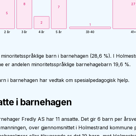
8
27
7
5
2
1
2 år
3 år
4 år
5 år
33-40
41+
 minoritetsspråklige barn i barnehagen (28,6 %). I Holmes
 er andelen minoritetsspråklige barnehagebarn 19,6 %.
rn i barnehagen har vedtak om spesialpedagogisk hjelp.
tte i barnehagen
nehager Fredly AS har 11 ansatte. Det gir 6 barn per årsve
manningen, over gjennomsnittet i Holmestrand kommune p