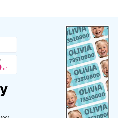
al
0
m²
ly