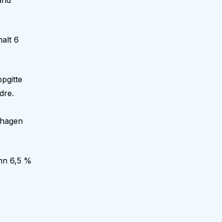
and
alt 6
pgitte
dre.
nehagen
enn 6,5 %