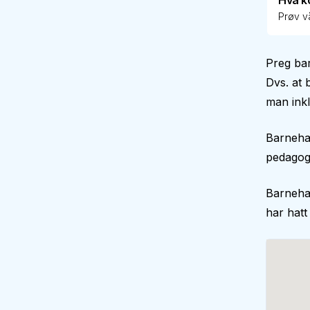
Hva k
Prøv vå
Preg ba
Dvs. at 
man inkl
Barnehag
pedagogi
Barneha
har hatt