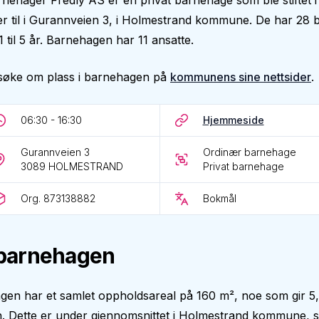
nehager Fredly AS er en privat barnehage som ble stiftet i
r til i Gurannveien 3, i Holmestrand kommune. De har 28 b
1 til 5 år. Barnehagen har 11 ansatte.
søke om plass i barnehagen på
kommunens sine nettsider
.
06:30 - 16:30
Hjemmeside
Gurannveien 3
Ordinær barnehage
3089
HOLMESTRAND
Privat barnehage
Org. 873138882
Bokmål
barnehagen
gen har et samlet oppholdsareal på 160 m², noe som gir 5
n. Dette er under gjennomsnittet i Holmestrand kommune, 