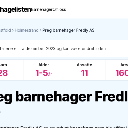
hagelisten
Barnehager
Om oss
stfold
Holmestrand
Preg barnehager Fredly AS
Tallene er fra desember 2023 og kan være endret siden.
Barn
Alder
Ansatte
Are
28
1-5
11
16
år
eg barnehager Fred
S