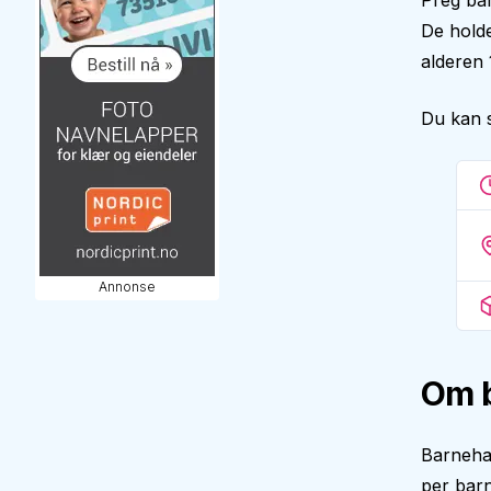
Preg bar
De holde
alderen 
Du kan 
Annonse
Om 
Barneha
per bar