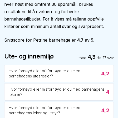
hver høst med omtrent 30 spørsmål, brukes
resultatene til å evaluere og forbedre
barnehagetilbudet. For å vises må tallene oppfylle
kriterier som minimum antall svar og svarprosent.
Snittscore for
Petrine barnehage
er
4,7
av 5.
Ute- og innemiljø
4,3
totalt
fra
27
svar
Hvor fornøyd eller misfornøyd er du med
4,2
barnehagens utearealer?
Hvor fornøyd eller misfornøyd er du med barnehagens
4
lokaler?
Hvor fornøyd eller misfornøyd er du med
4,2
barnehagens leker og utstyr?