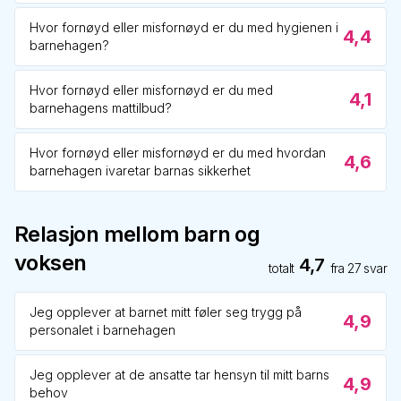
Hvor fornøyd eller misfornøyd er du med hygienen i
4,4
barnehagen?
Hvor fornøyd eller misfornøyd er du med
4,1
barnehagens mattilbud?
Hvor fornøyd eller misfornøyd er du med hvordan
4,6
barnehagen ivaretar barnas sikkerhet
Relasjon mellom barn og
voksen
4,7
totalt
fra
27
svar
Jeg opplever at barnet mitt føler seg trygg på
4,9
personalet i barnehagen
Jeg opplever at de ansatte tar hensyn til mitt barns
4,9
behov