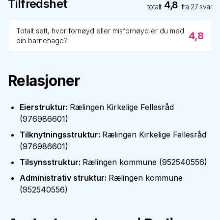
Tilfredshet
4,8
totalt
fra
27
svar
Totalt sett, hvor fornøyd eller misfornøyd er du med
4,8
din barnehage?
Relasjoner
Eierstruktur
:
Rælingen Kirkelige Fellesråd
(
976986601
)
Tilknytningsstruktur
:
Rælingen Kirkelige Fellesråd
(
976986601
)
Tilsynsstruktur
:
Rælingen kommune
(
952540556
)
Administrativ struktur
:
Rælingen kommune
(
952540556
)