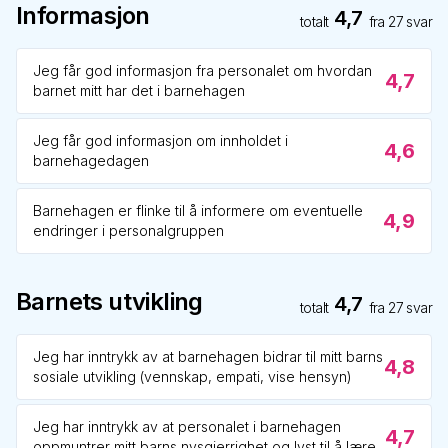
Informasjon
4,7
totalt
fra
27
svar
Jeg får god informasjon fra personalet om hvordan
4,7
barnet mitt har det i barnehagen
Jeg får god informasjon om innholdet i
4,6
barnehagedagen
Barnehagen er flinke til å informere om eventuelle
4,9
endringer i personalgruppen
Barnets utvikling
4,7
totalt
fra
27
svar
Jeg har inntrykk av at barnehagen bidrar til mitt barns
4,8
sosiale utvikling (vennskap, empati, vise hensyn)
Jeg har inntrykk av at personalet i barnehagen
4,7
oppmuntrer mitt barns nysgjerrighet og lyst til å lære