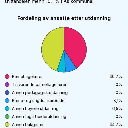
snittandelen menn 10,1 % i Ås kommune.
Fordeling av ansatte etter utdanning
Barnehagelærer
40,7
%
Tilsvarende barnehagelærer
0
%
Annen pedagogisk utdanning
0
%
Barne- og ungdomsarbeider
8,1
%
Annen høyere utdanning
6,5
%
Annen fagarbeiderutdanning
0
%
Annen bakgrunn
44,7
%