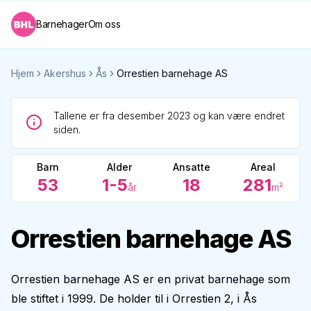
Barnehager
Om oss
Hjem
Akershus
Ås
Orrestien barnehage AS
Tallene er fra desember 2023 og kan være endret
siden.
Barn
Alder
Ansatte
Areal
53
1-5
18
281
år
m²
Orrestien barnehage AS
Orrestien barnehage AS er en privat barnehage som
ble stiftet i 1999. De holder til i Orrestien 2, i Ås