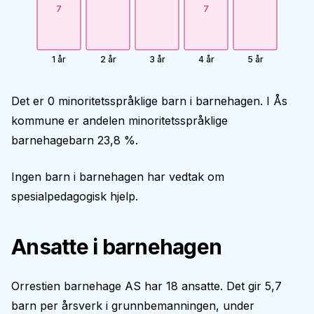
7
7
1 år
2 år
3 år
4 år
5 år
Det er 0 minoritetsspråklige barn i barnehagen. I Ås
kommune er andelen minoritetsspråklige
barnehagebarn 23,8 %.
Ingen barn i barnehagen har vedtak om
spesialpedagogisk hjelp.
Ansatte i barnehagen
Orrestien barnehage AS har 18 ansatte. Det gir 5,7
barn per årsverk i grunnbemanningen, under